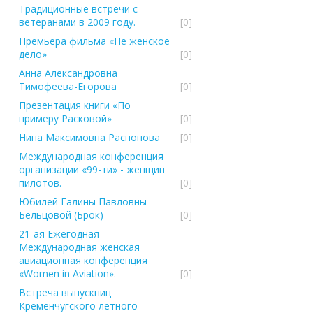
Традиционные встречи с
ветеранами в 2009 году.
[0]
Премьера фильма «Не женское
дело»
[0]
Анна Александровна
Тимофеева-Егорова
[0]
Презентация книги «По
примеру Расковой»
[0]
Нина Максимовна Распопова
[0]
Международная конференция
организации «99-ти» - женщин
пилотов.
[0]
Юбилей Галины Павловны
Бельцовой (Брок)
[0]
21-ая Ежегодная
Международная женская
авиационная конференция
«Women in Aviation».
[0]
Встреча выпускниц
Кременчугского летного