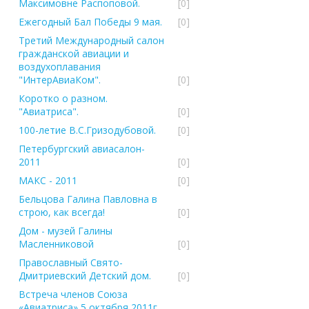
Максимовне Распоповой.
[0]
Ежегодный Бал Победы 9 мая.
[0]
Третий Международный салон
гражданской авиации и
воздухоплавания
"ИнтерАвиаКом".
[0]
Коротко о разном.
"Авиатриса".
[0]
100-летие В.С.Гризодубовой.
[0]
Петербургский авиасалон-
2011
[0]
МАКС - 2011
[0]
Бельцова Галина Павловна в
строю, как всегда!
[0]
Дом - музей Галины
Масленниковой
[0]
Православный Свято-
Дмитриевский Детский дом.
[0]
Встреча членов Союза
«Авиатриса» 5 октября 2011г.