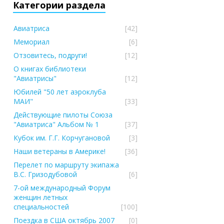
Категории раздела
Авиатриса
[42]
Мемориал
[6]
Отзовитесь, подруги!
[12]
О книгах библиотеки
"Авиатрисы"
[12]
Юбилей "50 лет аэроклуба
МАИ"
[33]
Действующие пилоты Союза
"Авиатриса" Альбом № 1
[37]
Кубок им. Г.Г. Корчугановой
[3]
Наши ветераны в Америке!
[36]
Перелет по маршруту экипажа
В.С. Гризодубовой
[6]
7-ой международный Форум
женщин летных
специальностей
[100]
Поездка в США октябрь 2007
[0]