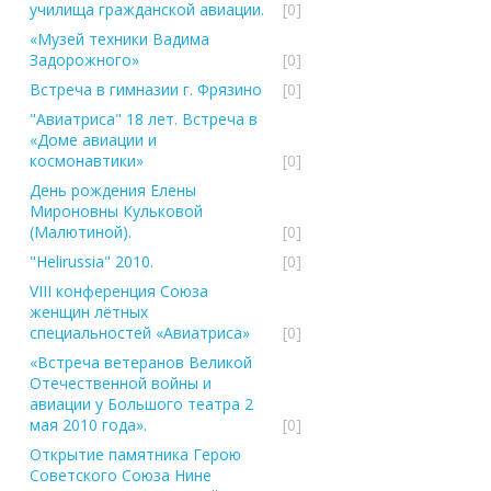
училища гражданской авиации.
[0]
«Музей техники Вадима
Задорожного»
[0]
Встреча в гимназии г. Фрязино
[0]
"Авиатриса" 18 лет. Встреча в
«Доме авиации и
космонавтики»
[0]
День рождения Елены
Мироновны Кульковой
(Малютиной).
[0]
"Helirussia" 2010.
[0]
VIII конференция Союза
женщин лётных
специальностей «Авиатриса»
[0]
«Встреча ветеранов Великой
Отечественной войны и
авиации у Большого театра 2
мая 2010 года».
[0]
Открытие памятника Герою
Советского Союза Нине