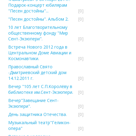
Подарок-концерт юбилярам
"Песен достойны"...
[0]
"Песен достойны". Альбом 2.
[0]
10 лет Благотворительному
общественному фонду "Мир
Сент-Экзюпери".
[0]
Встреча Нового 2012 года в
Центральном Доме Авиации и
Космонавтики.
[0]
Православный Свято
-Дмитриевский детский дом
14.12.2011 г.
[0]
Вечер "105 лет С.П.Королёву в
библиотеке им.Сент-Экзюпери.
[0]
Вечер"Завещание Сент-
Экзюпери".
[0]
День защитника Отечества.
[0]
Музыкальный театр"Геликон-
опера"
[0]