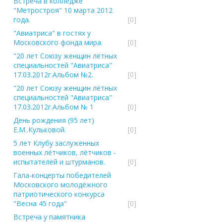
Встреча в колледже
"Метростроя" 10 марта 2012
года.
[0]
"Авиатриса" в гостях у
Московского фонда мира.
[0]
"20 лет Союзу женщин лётных
специальностей "Авиатриса"
17.03.2012г.Альбом №2.
[0]
"20 лет Союзу женщин лётных
специальностей "Авиатриса"
17.03.2012г.Альбом № 1
[0]
День рождения (95 лет)
Е.М..Кульковой.
[0]
5 лет Клубу заслуженных
военных лётчиков, лётчиков -
испытателей и штурманов.
[0]
Гала-концерты победителей
Московского молодёжного
патриотического конкурса
"Весна 45 года"
[0]
Встреча у памятника