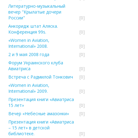
Литературно-музыкальный
вечер "Крылатые дочери
России"
[0]
Анкоридж штат Аляска.
Конференция 99s.
[0]
«Women in Aviation,
International» 2008.
[0]
2 и 9 мая 2008 года
[0]
Форум Украинского клуба
Авиатриcа
[0]
Встреча с Радмилой Тонкович
[0]
«Women in Aviation,
International» 2009.
[0]
Презентация книги «Авиатриса
15 лет»
[0]
Вечер «Небесные амазонки»
[0]
Презентация книги «Авиатриса
– 15 лет» в детской
библиотеке.
[0]