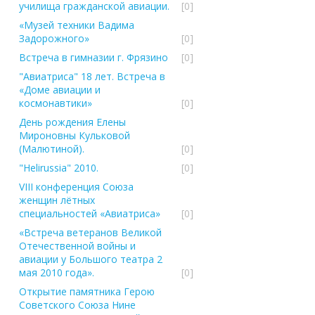
училища гражданской авиации.
[0]
«Музей техники Вадима
Задорожного»
[0]
Встреча в гимназии г. Фрязино
[0]
"Авиатриса" 18 лет. Встреча в
«Доме авиации и
космонавтики»
[0]
День рождения Елены
Мироновны Кульковой
(Малютиной).
[0]
"Helirussia" 2010.
[0]
VIII конференция Союза
женщин лётных
специальностей «Авиатриса»
[0]
«Встреча ветеранов Великой
Отечественной войны и
авиации у Большого театра 2
мая 2010 года».
[0]
Открытие памятника Герою
Советского Союза Нине