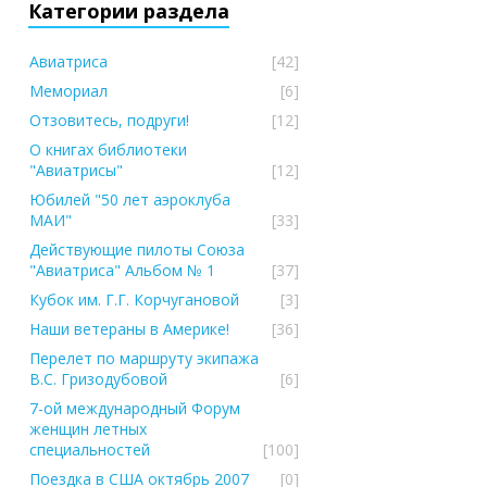
Категории раздела
Авиатриса
[42]
Мемориал
[6]
Отзовитесь, подруги!
[12]
О книгах библиотеки
"Авиатрисы"
[12]
Юбилей "50 лет аэроклуба
МАИ"
[33]
Действующие пилоты Союза
"Авиатриса" Альбом № 1
[37]
Кубок им. Г.Г. Корчугановой
[3]
Наши ветераны в Америке!
[36]
Перелет по маршруту экипажа
В.С. Гризодубовой
[6]
7-ой международный Форум
женщин летных
специальностей
[100]
Поездка в США октябрь 2007
[0]