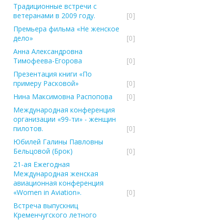
Традиционные встречи с
ветеранами в 2009 году.
[0]
Премьера фильма «Не женское
дело»
[0]
Анна Александровна
Тимофеева-Егорова
[0]
Презентация книги «По
примеру Расковой»
[0]
Нина Максимовна Распопова
[0]
Международная конференция
организации «99-ти» - женщин
пилотов.
[0]
Юбилей Галины Павловны
Бельцовой (Брок)
[0]
21-ая Ежегодная
Международная женская
авиационная конференция
«Women in Aviation».
[0]
Встреча выпускниц
Кременчугского летного