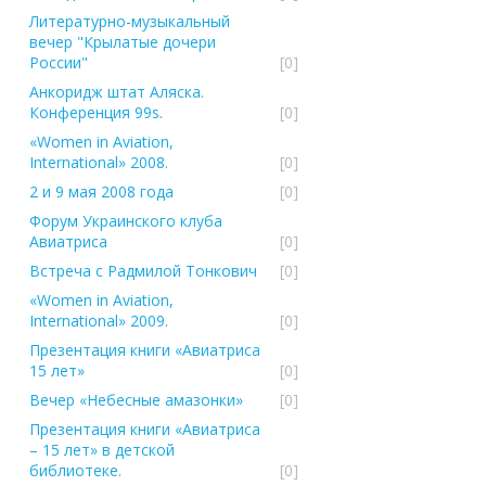
Литературно-музыкальный
вечер "Крылатые дочери
России"
[0]
Анкоридж штат Аляска.
Конференция 99s.
[0]
«Women in Aviation,
International» 2008.
[0]
2 и 9 мая 2008 года
[0]
Форум Украинского клуба
Авиатриcа
[0]
Встреча с Радмилой Тонкович
[0]
«Women in Aviation,
International» 2009.
[0]
Презентация книги «Авиатриса
15 лет»
[0]
Вечер «Небесные амазонки»
[0]
Презентация книги «Авиатриса
– 15 лет» в детской
библиотеке.
[0]