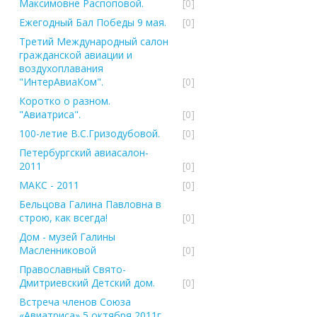
Максимовне Распоповой.
[0]
Ежегодный Бал Победы 9 мая.
[0]
Третий Международный салон
гражданской авиации и
воздухоплавания
"ИнтерАвиаКом".
[0]
Коротко о разном.
"Авиатриса".
[0]
100-летие В.С.Гризодубовой.
[0]
Петербургский авиасалон-
2011
[0]
МАКС - 2011
[0]
Бельцова Галина Павловна в
строю, как всегда!
[0]
Дом - музей Галины
Масленниковой
[0]
Православный Свято-
Дмитриевский Детский дом.
[0]
Встреча членов Союза
«Авиатриса» 5 октября 2011г.