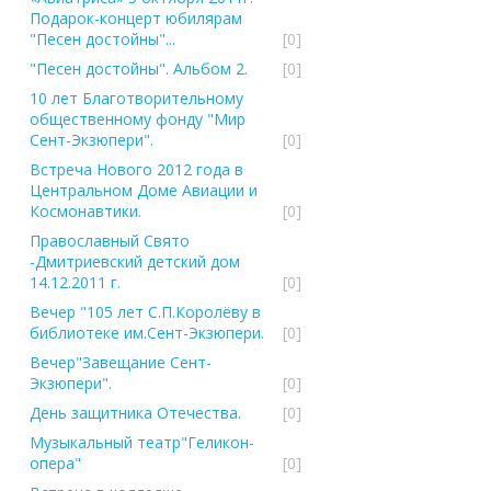
Подарок-концерт юбилярам
"Песен достойны"...
[0]
"Песен достойны". Альбом 2.
[0]
10 лет Благотворительному
общественному фонду "Мир
Сент-Экзюпери".
[0]
Встреча Нового 2012 года в
Центральном Доме Авиации и
Космонавтики.
[0]
Православный Свято
-Дмитриевский детский дом
14.12.2011 г.
[0]
Вечер "105 лет С.П.Королёву в
библиотеке им.Сент-Экзюпери.
[0]
Вечер"Завещание Сент-
Экзюпери".
[0]
День защитника Отечества.
[0]
Музыкальный театр"Геликон-
опера"
[0]