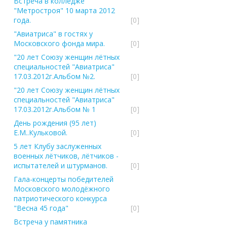
Встреча в колледже
"Метростроя" 10 марта 2012
года.
[0]
"Авиатриса" в гостях у
Московского фонда мира.
[0]
"20 лет Союзу женщин лётных
специальностей "Авиатриса"
17.03.2012г.Альбом №2.
[0]
"20 лет Союзу женщин лётных
специальностей "Авиатриса"
17.03.2012г.Альбом № 1
[0]
День рождения (95 лет)
Е.М..Кульковой.
[0]
5 лет Клубу заслуженных
военных лётчиков, лётчиков -
испытателей и штурманов.
[0]
Гала-концерты победителей
Московского молодёжного
патриотического конкурса
"Весна 45 года"
[0]
Встреча у памятника