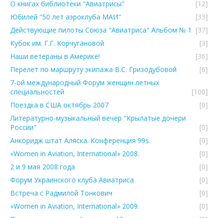
О книгах библиотеки "Авиатрисы"
[12]
Юбилей "50 лет аэроклуба МАИ"
[33]
Действующие пилоты Союза "Авиатриса" Альбом № 1
[37]
Кубок им. Г.Г. Корчугановой
[3]
Наши ветераны в Америке!
[36]
Перелет по маршруту экипажа В.С. Гризодубовой
[6]
7-ой международный Форум женщин летных
специальностей
[100]
Поездка в США октябрь 2007
[0]
Литературно-музыкальный вечер "Крылатые дочери
России"
[0]
Анкоридж штат Аляска. Конференция 99s.
[0]
«Women in Aviation, International» 2008.
[0]
2 и 9 мая 2008 года
[0]
Форум Украинского клуба Авиатриcа
[0]
Встреча с Радмилой Тонкович
[0]
«Women in Aviation, International» 2009.
[0]