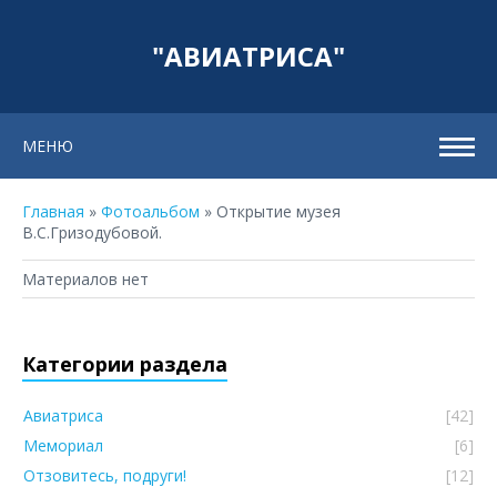
"АВИАТРИСА"
МЕНЮ
Главная
»
Фотоальбом
» Открытие музея
В.С.Гризодубовой.
Материалов нет
Категории раздела
Авиатриса
[42]
Мемориал
[6]
Отзовитесь, подруги!
[12]