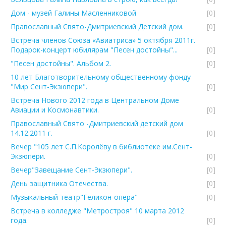
Дом - музей Галины Масленниковой
[0]
Православный Свято-Дмитриевский Детский дом.
[0]
Встреча членов Союза «Авиатриса» 5 октября 2011г.
Подарок-концерт юбилярам "Песен достойны"...
[0]
"Песен достойны". Альбом 2.
[0]
10 лет Благотворительному общественному фонду
"Мир Сент-Экзюпери".
[0]
Встреча Нового 2012 года в Центральном Доме
Авиации и Космонавтики.
[0]
Православный Свято -Дмитриевский детский дом
14.12.2011 г.
[0]
Вечер "105 лет С.П.Королёву в библиотеке им.Сент-
Экзюпери.
[0]
Вечер"Завещание Сент-Экзюпери".
[0]
День защитника Отечества.
[0]
Музыкальный театр"Геликон-опера"
[0]
Встреча в колледже "Метростроя" 10 марта 2012
года.
[0]