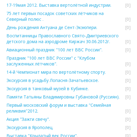
17-19мая 2012. Выставка вертолётной индустрии.
[0]
75 лет первых посадок советских лётчиков на
Северный полюс .
[0]
День рождения Антуана де Сент-Экэюпери.
[0]
Воспитанницы Православного Свято-Дмитриевского
детского дома на аэродроме Киржач 30.06.2012г.
[0]
Авиационный праздник "100 лет ВВС России".
[0]
Праздник "100 лет ВВС России" с "Клубом
заслуженных лётчиков".
[0]
14-й Чемпионат мира по вертолётному спорту.
[0]
Экскурсия в усадьбу Лопасня-Зачатьевское.
[0]
Экскурсия в танковый музей в Кубинке.
[0]
Памяти Татьяны Владимировны Губановой (Руссиян).
[0]
Первый московский форум и выставка "Семейная
реликвия"2012.
[0]
Акция "Зажги свечу".
[0]
Экскурсия в Ярополец.
[0]
Выставка "Крылатый век России".
[0]