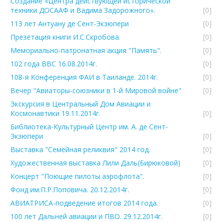
Создание «Центра действующей исторической
техники ДОСААФ и Вадима Задорожного».
[0]
113 лет Антуану де Сент-Экзюпери
[0]
Презетация книги И.С.Скробова.
[0]
Мемориально-патронатная акция "Память".
[0]
102 года ВВС 16.08.2014г.
[0]
108-я Конференция ФАИ в Таиланде. 2014г.
[0]
Вечер "Авиаторы-союзники в 1-й Мировой войне"
[0]
Экскурсия в Центральный Дом Авиации и
Космонавтики 19.11.2014г.
[0]
Библиотека-Культурный Центр им. А. де Сент-
Экзюпери
[0]
Выставка "Семейная реликвия" 2014 год.
[0]
Художественная выставка Лили Даль(Бирюковой)
[0]
Концерт "Поющие пилоты аэрофлота".
[0]
Фонд им.П.Р.Поповича. 20.12.2014г.
[0]
АВИАТРИСА-подведение итогов 2014 года.
[0]
100 лет Дальней авиации и ПВО. 29.12.2014г.
[0]