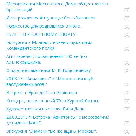
Мероприятия Московского Дома общественных
организаций.
[0]
День рождения Антуана де Сент-Экзюпери.
[0]
Торжество для родившихся в июле.
[0]
55 ЛЕТ ВЕРТОЛЁТНОМУ СПОРТУ.
[0]
Экскурсия в Монино с военнослужащими
Комендантского полка.
[0]
Агитперелёт, посвящённый 100-летию
А.Н.Покрышкина.
[0]
Открытие памятника М. В. Водопьянову.
[0]
20.08.13г."Авиатриса" и "Московский клуб
заслуженных асов."
[0]
Встреча с Эрве де Сент-Экзюпери.
[0]
Концерт, посвящённый 70-ю Курской битвы.
[0]
Художественная выставка Лили Даль.
[0]
28.08.2013 г. Встреча "Авиатрисы" с московскими
детьми на МАКС.
[0]
Экскурсия "Знаменитые женщины Москвы".
[0]