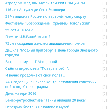
Аэродром Медынь. Музей техники ПЛАЦДАРМ.
[0]
116 лет Антуану де Сент-Экзюпери
[0]
51 Чемпионат России по вертолётному спорту
[0]
Фестиваль "Возрождение. Юрьевец-Повольский".
[0]
55 лет АСК МАИ
[0]
Памяти И.В.Ракобольской
[0]
75 лет создания женских авиационных полков
[0]
Дефиле "Модный приговор" в День города Звёздного
городка
[0]
Встреча в музее Т.Макаровой
[0]
Съёмка видеоклипа "Поверь в себя".
[0]
И вечно продолжают свой полёт....
[0]
74-я годовщина начала контрнаступления советских
войск под Сталинградом
[0]
День матери 2016
[0]
Вечер-ретроспектива "Тайны авиации 20 века"
[0]
Передача бюста В.П.Чкалова в музей
[0]