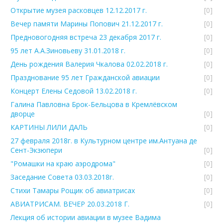
Открытие музея расковцев 12.12.2017 г.
[0]
Вечер памяти Марины Попович 21.12.2017 г.
[0]
Предновогодняя встреча 23 декабря 2017 г.
[0]
95 лет А.А.Зиновьеву 31.01.2018 г.
[0]
День рождения Валерия Чкалова 02.02.2018 г.
[0]
Празднование 95 лет Гражданской авиации
[0]
Концерт Елены Седовой 13.02.2018 г.
[0]
Галина Павловна Брок-Бельцова в Кремлёвском
дворце
[0]
КАРТИНЫ ЛИЛИ ДАЛЬ
[0]
27 февраля 2018г. в Культурном центре им.Антуана де
Сент-Экзюпери
[0]
"Ромашки на краю аэродрома"
[0]
Заседание Совета 03.03.2018г.
[0]
Стихи Тамары Рощик об авиатрисах
[0]
АВИАТРИСАМ. ВЕЧЕР 20.03.2018 Г.
[0]
Лекция об истории авиации в музее Вадима