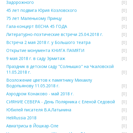
Задорожного
[0]
45 лет подвига Юрия Козловского
[0]
75 лет Маленькому Принцу
[0]
Гала-концерт ВЕСНА 45 ГОДА
[0]
Литературно-поэтические встречи 25.04.2018 г.
[0]
Встреча 2 мая 2018 г. у Большого театра
[0]
Открытие монумента КНИГА ПАМЯТИ
[0]
9 мая 2018 г. в саду Эрмитаж
[0]
Праздник в детском саду "Солнышко" на Чкаловской
11.05.2018 г.
[0]
Возложение цветов к памятнику Михаилу
Водопьянову 11.05.2018 г.
[0]
Аэродром Конаково - май 2018 г.
[0]
СИЯНИЕ СЕВЕРА - День Полярника с Еленой Седовой
[0]
Юбилей писателя В.А.Латынина
[0]
HeliRussia 2018
[0]
Авиатрисы в Йошкар-Оле
[0]