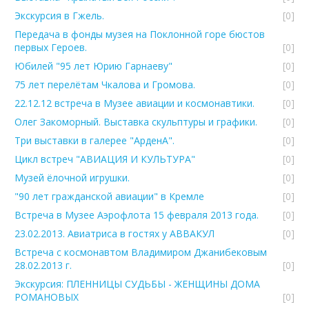
Экскурсия в Гжель.
[0]
Передача в фонды музея на Поклонной горе бюстов
первых Героев.
[0]
Юбилей "95 лет Юрию Гарнаеву"
[0]
75 лет перелётам Чкалова и Громова.
[0]
22.12.12 встреча в Музее авиации и космонавтики.
[0]
Олег Закоморный. Выставка скульптуры и графики.
[0]
Три выставки в галерее "АрденА".
[0]
Цикл встреч "АВИАЦИЯ И КУЛЬТУРА"
[0]
Музей ёлочной игрушки.
[0]
"90 лет гражданской авиации" в Кремле
[0]
Встреча в Музее Аэрофлота 15 февраля 2013 года.
[0]
23.02.2013. Авиатриса в гостях у АВВАКУЛ
[0]
Встреча с космонавтом Владимиром Джанибековым
28.02.2013 г.
[0]
Экскурсия: ПЛЕННИЦЫ СУДЬБЫ - ЖЕНЩИНЫ ДОМА
РОМАНОВЫХ
[0]