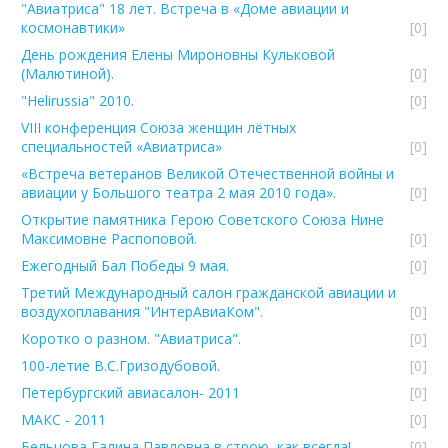
"Авиатриса" 18 лет. Встреча в «Доме авиации и
космонавтики»
[0]
День рождения Елены Мироновны Кульковой
(Малютиной).
[0]
"Helirussia" 2010.
[0]
VIII конференция Союза женщин лётных
специальностей «Авиатриса»
[0]
«Встреча ветеранов Великой Отечественной войны и
авиации у Большого театра 2 мая 2010 года».
[0]
Открытие памятника Герою Советского Союза Нине
Максимовне Распоповой.
[0]
Ежегодный Бал Победы 9 мая.
[0]
Третий Международный салон гражданской авиации и
воздухоплавания "ИнтерАвиаКом".
[0]
Коротко о разном. "Авиатриса".
[0]
100-летие В.С.Гризодубовой.
[0]
Петербургский авиасалон- 2011
[0]
МАКС - 2011
[0]
Бельцова Галина Павловна в строю, как всегда!
[0]