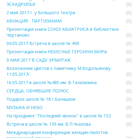
ЭСКАДРИЛЬЯ
[0]
2 мая 2017 г. у Большого театра
[0]
АВИАЦИЯ - ПАРТИЗАНАМ
[0]
Презентация книги СОЮЗ АВИАТРИСА в библиотеке
Чертаново
[0]
04.05.2017 Встреча в школе № 498
[0]
Презентация книги НЕБЕСНЫЕ ГЕРОИНИ МИРА
[0]
9 МАЯ 2017 В САДУ ЭРМИТАЖ
[0]
Возложение цветов к памятнику М.Водопьянову
11.05.2017г.
[0]
16.05.2017 в школе №480 им. В.Талалихина
[0]
СЕРДЦА, ОБНЯВШИЕ ПОЛЮС
[0]
Подарок школе № 18 г.Балашихи
[0]
МУЗЫКА И НЕБО
[0]
На празднике "Последний звонок" в школе № 152
[0]
Встреча в школе № 139 им. В.П.Чкалова
[0]
Международная конференция женщин-пилотов