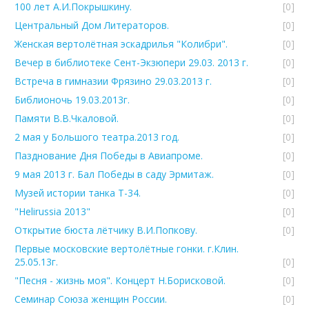
100 лет А.И.Покрышкину.
[0]
Центральный Дом Литераторов.
[0]
Женская вертолётная эскадрилья "Колибри".
[0]
Вечер в библиотеке Сент-Экзюпери 29.03. 2013 г.
[0]
Встреча в гимназии Фрязино 29.03.2013 г.
[0]
Библионочь 19.03.2013г.
[0]
Памяти В.В.Чкаловой.
[0]
2 мая у Большого театра.2013 год.
[0]
Пазднование Дня Победы в Авиапроме.
[0]
9 мая 2013 г. Бал Победы в саду Эрмитаж.
[0]
Музей истории танка Т-34.
[0]
"Helirussia 2013"
[0]
Открытие бюста лётчику В.И.Попкову.
[0]
Первые московские вертолётные гонки. г.Клин.
25.05.13г.
[0]
"Песня - жизнь моя". Концерт Н.Борисковой.
[0]
Семинар Союза женщин России.
[0]