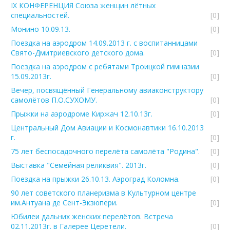
IX КОНФЕРЕНЦИЯ Союза женщин лётных
специальностей.
[0]
Монино 10.09.13.
[0]
Поездка на аэродром 14.09.2013 г. с воспитанницами
Свято-Дмитриевского детского дома.
[0]
Поездка на аэродром с ребятами Троицкой гимназии
15.09.2013г.
[0]
Вечер, посвящённый Генеральному авиаконструктору
самолётов П.О.СУХОМУ.
[0]
Прыжки на аэродроме Киржач 12.10.13г.
[0]
Центральный Дом Авиации и Космонавтики 16.10.2013
г.
[0]
75 лет беспосадочного перелёта самолёта "Родина".
[0]
Выставка "Семейная реликвия". 2013г.
[0]
Поездка на прыжки 26.10.13. Аэроград Коломна.
[0]
90 лет советского планеризма в Культурном центре
им.Антуана де Сент-Экзюпери.
[0]
Юбилеи дальних женских перелётов. Встреча
02.11.2013г. в Галерее Церетели.
[0]