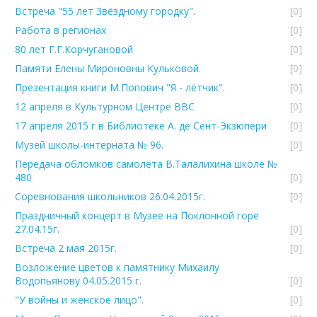
Встреча "55 лет Звёздному городку".
[0]
Работа в регионах
[0]
80 лет Г.Г.Корчугановой
[0]
Памяти Елены Мироновны Кульковой.
[0]
Презентация книги М.Попович "Я - лётчик".
[0]
12 апреля в Культурном Центре ВВС
[0]
17 апреля 2015 г в Библиотеке А. де Сент-Экзюпери
[0]
Музей школы-интерната № 96.
[0]
Передача обломков самолёта В.Талалихина школе №
480
[0]
Соревнования школьников 26.04.2015г.
[0]
Праздничный концерт в Музее на Поклонной горе
27.04.15г.
[0]
Встреча 2 мая 2015г.
[0]
Возложение цветов к памятнику Михаилу
Водопьянову 04.05.2015 г.
[0]
"У войны и женское лицо".
[0]