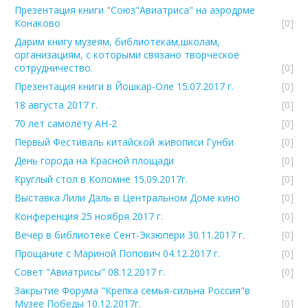
Презентация книги "Союз"Авиатриса" на аэродрме
Конаково
[0]
Дарим книгу музеям, библиотекам,школам,
организациям, с которыми связано творческое
сотрудничество.
[0]
Презентация книги в Йошкар-Оле 15.07.2017 г.
[0]
18 августа 2017 г.
[0]
70 лет самолёту АН-2
[0]
Первый Фестиваль китайской живописи Гунби
[0]
День города на Красной площади
[0]
Круглый стол в Коломне 15.09.2017г.
[0]
Выставка Лили Даль в Центральном Доме кино
[0]
Конференция 25 ноября 2017 г.
[0]
Вечер в библиотеке Сент-Экзюпери 30.11.2017 г.
[0]
Прощание с Мариной Попович 04.12.2017 г.
[0]
Совет "Авиатрисы" 08.12.2017 г.
[0]
Закрытие Форума "Крепка семья-сильна Россия"в
Музее Победы 10.12.2017г.
[0]