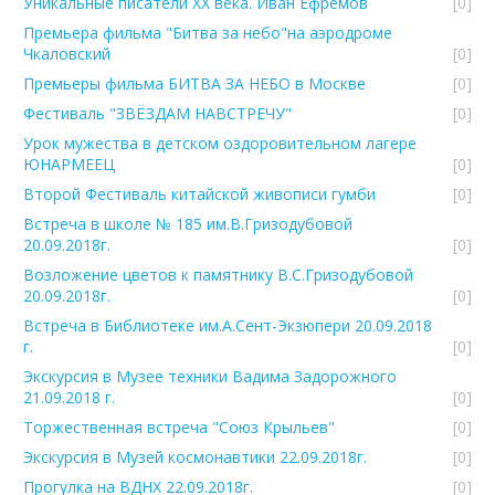
Уникальные писатели ХХ века. Иван Ефремов
[0]
Премьера фильма "Битва за небо"на аэродроме
Чкаловский
[0]
Премьеры фильма БИТВА ЗА НЕБО в Москве
[0]
Фестиваль "ЗВЁЗДАМ НАВСТРЕЧУ"
[0]
Урок мужества в детском оздоровительном лагере
ЮНАРМЕЕЦ
[0]
Второй Фестиваль китайской живописи гумби
[0]
Встреча в школе № 185 им.В.Гризодубовой
20.09.2018г.
[0]
Возложение цветов к памятнику В.С.Гризодубовой
20.09.2018г.
[0]
Встреча в Библиотеке им.А.Сент-Экзюпери 20.09.2018
г.
[0]
Экскурсия в Музее техники Вадима Задорожного
21.09.2018 г.
[0]
Торжественная встреча "Союз Крыльев"
[0]
Экскурсия в Музей космонавтики 22.09.2018г.
[0]
Прогулка на ВДНХ 22.09.2018г.
[0]