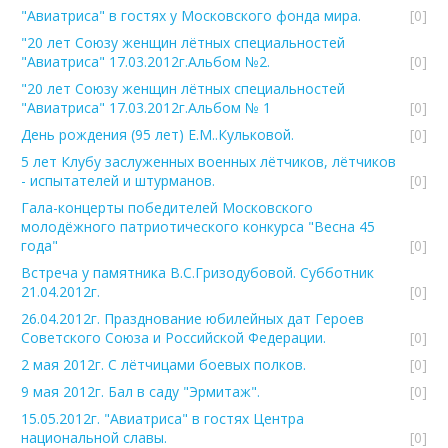
"Авиатриса" в гостях у Московского фонда мира.
[0]
"20 лет Союзу женщин лётных специальностей
"Авиатриса" 17.03.2012г.Альбом №2.
[0]
"20 лет Союзу женщин лётных специальностей
"Авиатриса" 17.03.2012г.Альбом № 1
[0]
День рождения (95 лет) Е.М..Кульковой.
[0]
5 лет Клубу заслуженных военных лётчиков, лётчиков
- испытателей и штурманов.
[0]
Гала-концерты победителей Московского
молодёжного патриотического конкурса "Весна 45
года"
[0]
Встреча у памятника В.С.Гризодубовой. Субботник
21.04.2012г.
[0]
26.04.2012г. Празднование юбилейных дат Героев
Советского Союза и Российской Федерации.
[0]
2 мая 2012г. С лётчицами боевых полков.
[0]
9 мая 2012г. Бал в саду "Эрмитаж".
[0]
15.05.2012г. "Авиатриса" в гостях Центра
национальной славы.
[0]