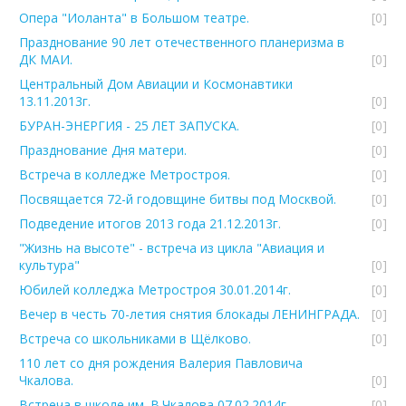
Опера "Иоланта" в Большом театре.
[0]
Празднование 90 лет отечественного планеризма в
ДК МАИ.
[0]
Центральный Дом Авиации и Космонавтики
13.11.2013г.
[0]
БУРАН-ЭНЕРГИЯ - 25 ЛЕТ ЗАПУСКА.
[0]
Празднование Дня матери.
[0]
Встреча в колледже Метростроя.
[0]
Посвящается 72-й годовщине битвы под Москвой.
[0]
Подведение итогов 2013 года 21.12.2013г.
[0]
"Жизнь на высоте" - встреча из цикла "Авиация и
культура"
[0]
Юбилей колледжа Метростроя 30.01.2014г.
[0]
Вечер в честь 70-летия снятия блокады ЛЕНИНГРАДА.
[0]
Встреча со школьниками в Щёлково.
[0]
110 лет со дня рождения Валерия Павловича
Чкалова.
[0]
Встреча в школе им. В.Чкалова 07.02.2014г.
[0]