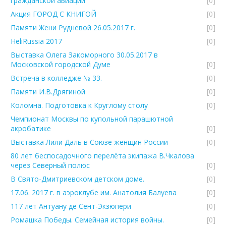
гражданской авиации
[0]
Акция ГОРОД С КНИГОЙ
[0]
Памяти Жени Рудневой 26.05.2017 г.
[0]
HeliRussia 2017
[0]
Выставка Олега Закоморного 30.05.2017 в
Московской городской Думе
[0]
Встреча в колледже № 33.
[0]
Памяти И.В.Дрягиной
[0]
Коломна. Подготовка к Круглому столу
[0]
Чемпионат Москвы по купольной парашютной
акробатике
[0]
Выставка Лили Даль в Союзе женщин России
[0]
80 лет беспосадочного перелёта экипажа В.Чкалова
через Северный полюс
[0]
В Свято-Дмитриевском детском доме.
[0]
17.06. 2017 г. в аэроклубе им. Анатолия Балуева
[0]
117 лет Антуану де Сент-Экзюпери
[0]
Ромашка Победы. Семейная история войны.
[0]