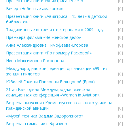
Презентация книги «Авиатриса 15 лет»
[0]
Вечер «Небесные амазонки»
[0]
Презентация книги «Авиатриса – 15 лет» в детской
библиотеке.
[0]
Традиционные встречи с ветеранами в 2009 году.
[0]
Премьера фильма «Не женское дело»
[0]
Анна Александровна Тимофеева-Егорова
[0]
Презентация книги «По примеру Расковой»
[0]
Нина Максимовна Распопова
[0]
Международная конференция организации «99-ти» -
женщин пилотов.
[0]
Юбилей Галины Павловны Бельцовой (Брок)
[0]
21-ая Ежегодная Международная женская
авиационная конференция «Women in Aviation».
[0]
Встреча выпускниц Кременчугского летного училища
гражданской авиации.
[0]
«Музей техники Вадима Задорожного»
[0]
Встреча в гимназии г. Фрязино
[0]