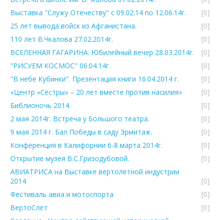
Выставка "Служу Отечеству" с 09.02.14 по 12.06.14г.
[0]
25 лет вывода войск из Афганистана.
[0]
110 лет В.Чкалова 27.02.2014г.
[0]
ВСЕЛЕННАЯ ГАГАРИНА. Юбилейный вечер 28.03.2014г.
[0]
"РИСУЕМ КОСМОС" 06.04.14г.
[0]
"В небе Кубинки". Презентация книги 16.04.2014 г.
[0]
«Центр «Сёстры» – 20 лет вместе против насилия»
[0]
Библионочь 2014.
[0]
2 мая 2014г. Встреча у Большого театра.
[0]
9 мая 2014 г. Бал Победы в саду Эрмитаж.
[0]
Конференция в Калифорнии 6-8 марта 2014г.
[0]
Открытие музея В.С.Гризодубовой.
[0]
АВИАТРИСА на Выставке вертолётной индустрии
2014
[0]
Фестиваль авиа и мотоспорта
[0]
ВертоСлёт
[0]