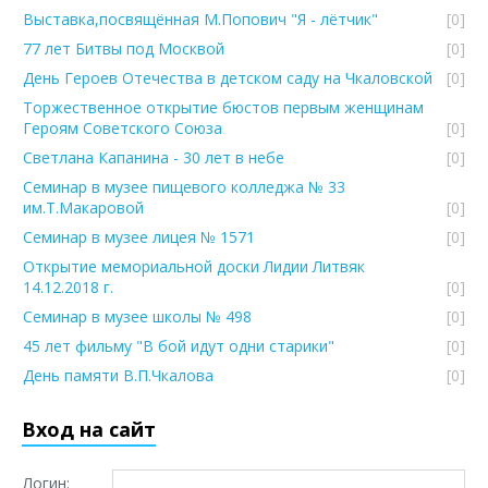
Выставка,посвящённая М.Попович "Я - лётчик"
[0]
77 лет Битвы под Москвой
[0]
День Героев Отечества в детском саду на Чкаловской
[0]
Торжественное открытие бюстов первым женщинам
Героям Советского Союза
[0]
Светлана Капанина - 30 лет в небе
[0]
Семинар в музее пищевого колледжа № 33
им.Т.Макаровой
[0]
Семинар в музее лицея № 1571
[0]
Открытие мемориальной доски Лидии Литвяк
14.12.2018 г.
[0]
Семинар в музее школы № 498
[0]
45 лет фильму "В бой идут одни старики"
[0]
День памяти В.П.Чкалова
[0]
Вход на сайт
Логин: