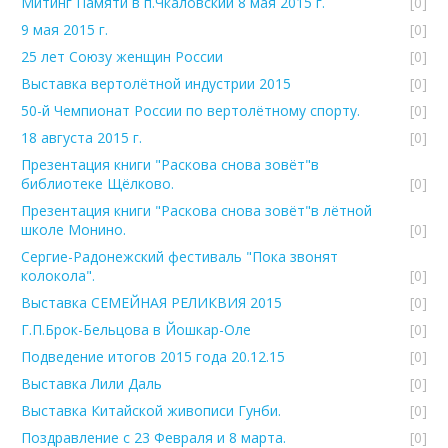
Митинг Памяти в п.Чкаловский 8 мая 2015 г.
[0]
9 мая 2015 г.
[0]
25 лет Союзу женщин России
[0]
Выставка вертолётной индустрии 2015
[0]
50-й Чемпионат России по вертолётному спорту.
[0]
18 августа 2015 г.
[0]
Презентация книги "Раскова снова зовёт"в
библиотеке Щёлково.
[0]
Презентация книги "Раскова снова зовёт"в лётной
школе Монино.
[0]
Сергие-Радонежский фестиваль "Пока звонят
колокола".
[0]
Выставка СЕМЕЙНАЯ РЕЛИКВИЯ 2015
[0]
Г.П.Брок-Бельцова в Йошкар-Оле
[0]
Подведение итогов 2015 года 20.12.15
[0]
Выставка Лили Даль
[0]
Выставка Китайской живописи Гунби.
[0]
Поздравление с 23 Февраля и 8 марта.
[0]