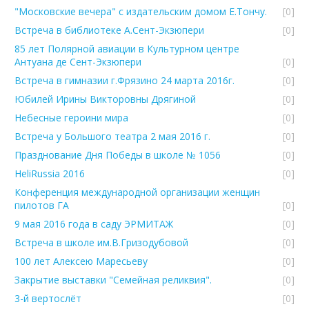
"Московские вечера" с издательским домом Е.Тончу.
[0]
Встреча в библиотеке А.Сент-Экзюпери
[0]
85 лет Полярной авиации в Культурном центре
Антуана де Сент-Экзюпери
[0]
Встреча в гимназии г.Фрязино 24 марта 2016г.
[0]
Юбилей Ирины Викторовны Дрягиной
[0]
Небесные героини мира
[0]
Встреча у Большого театра 2 мая 2016 г.
[0]
Празднование Дня Победы в школе № 1056
[0]
HeliRussia 2016
[0]
Конференция международной организации женщин
пилотов ГА
[0]
9 мая 2016 года в саду ЭРМИТАЖ
[0]
Встреча в школе им.В.Гризодубовой
[0]
100 лет Алексею Маресьеву
[0]
Закрытие выставки "Семейная реликвия".
[0]
3-й вертослёт
[0]