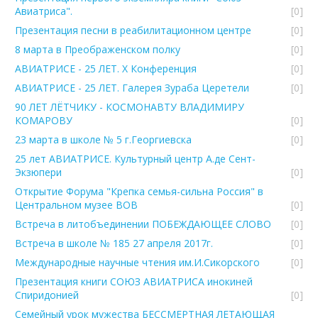
Авиатриса".
[0]
Презентация песни в реабилитационном центре
[0]
8 марта в Преображенском полку
[0]
АВИАТРИСЕ - 25 ЛЕТ. Х Конференция
[0]
АВИАТРИСЕ - 25 ЛЕТ. Галерея Зураба Церетели
[0]
90 ЛЕТ ЛЁТЧИКУ - КОСМОНАВТУ ВЛАДИМИРУ
КОМАРОВУ
[0]
23 марта в школе № 5 г.Георгиевска
[0]
25 лет АВИАТРИСЕ. Культурный центр А.де Сент-
Экзюпери
[0]
Открытие Форума "Крепка семья-сильна Россия" в
Центральном музее ВОВ
[0]
Встреча в литобъединении ПОБЕЖДАЮЩЕЕ СЛОВО
[0]
Встреча в школе № 185 27 апреля 2017г.
[0]
Международные научные чтения им.И.Сикорского
[0]
Презентация книги СОЮЗ АВИАТРИСА инокиней
Спиридонией
[0]
Семейный урок мужества БЕССМЕРТНАЯ ЛЕТАЮЩАЯ