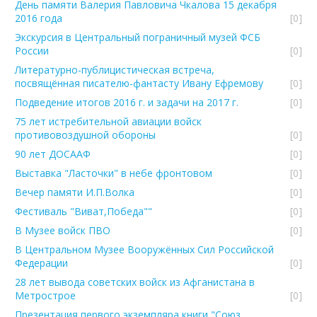
День памяти Валерия Павловича Чкалова 15 декабря
2016 года
[0]
Экскурсия в Центральный пограничный музей ФСБ
России
[0]
Литературно-публицистическая встреча,
посвящённая писателю-фантасту Ивану Ефремову
[0]
Подведение итогов 2016 г. и задачи на 2017 г.
[0]
75 лет истребительной авиации войск
противовоздушной обороны
[0]
90 лет ДОСААФ
[0]
Выставка "Ласточки" в небе фронтовом
[0]
Вечер памяти И.П.Волка
[0]
Фестиваль "Виват,Победа""
[0]
В Музее войск ПВО
[0]
В Центральном Музее Вооружённых Сил Российской
Федерации
[0]
28 лет вывода советских войск из Афганистана в
Метрострое
[0]
Презентация первого экземпляра книги "Союз