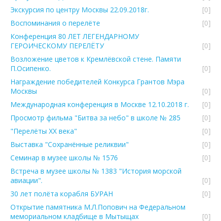
Экскурсия по центру Москвы 22.09.2018г.
[0]
Воспоминания о перелёте
[0]
Конференция 80 ЛЕТ ЛЕГЕНДАРНОМУ
ГЕРОИЧЕСКОМУ ПЕРЕЛЁТУ
[0]
Возложение цветов к Кремлёвской стене. Памяти
П.Осипенко.
[0]
Награждение победителей Конкурса Грантов Мэра
Москвы
[0]
Международная конференция в Москве 12.10.2018 г.
[0]
Просмотр фильма "Битва за небо" в школе № 285
[0]
"Перелёты ХХ века"
[0]
Выставка "Сохранённые реликвии"
[0]
Семинар в музее школы № 1576
[0]
Встреча в музее школы № 1383 "История морской
авиации".
[0]
30 лет полёта корабля БУРАН
[0]
Открытие памятника М.Л.Попович на Федеральном
мемориальном кладбище в Мытыщах
[0]