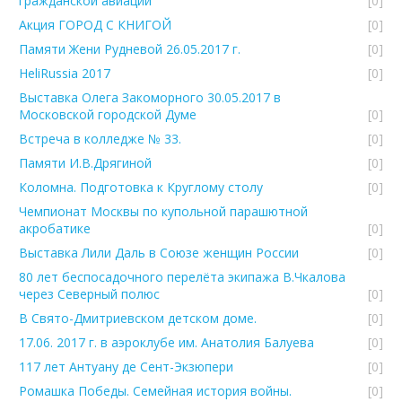
гражданской авиации
[0]
Акция ГОРОД С КНИГОЙ
[0]
Памяти Жени Рудневой 26.05.2017 г.
[0]
HeliRussia 2017
[0]
Выставка Олега Закоморного 30.05.2017 в
Московской городской Думе
[0]
Встреча в колледже № 33.
[0]
Памяти И.В.Дрягиной
[0]
Коломна. Подготовка к Круглому столу
[0]
Чемпионат Москвы по купольной парашютной
акробатике
[0]
Выставка Лили Даль в Союзе женщин России
[0]
80 лет беспосадочного перелёта экипажа В.Чкалова
через Северный полюс
[0]
В Свято-Дмитриевском детском доме.
[0]
17.06. 2017 г. в аэроклубе им. Анатолия Балуева
[0]
117 лет Антуану де Сент-Экзюпери
[0]
Ромашка Победы. Семейная история войны.
[0]