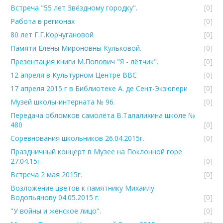
Встреча "55 лет Звёздному городку".
[0]
Работа в регионах
[0]
80 лет Г.Г.Корчугановой
[0]
Памяти Елены Мироновны Кульковой.
[0]
Презентация книги М.Попович "Я - лётчик".
[0]
12 апреля в Культурном Центре ВВС
[0]
17 апреля 2015 г в Библиотеке А. де Сент-Экзюпери
[0]
Музей школы-интерната № 96.
[0]
Передача обломков самолёта В.Талалихина школе №
480
[0]
Соревнования школьников 26.04.2015г.
[0]
Праздничный концерт в Музее на Поклонной горе
27.04.15г.
[0]
Встреча 2 мая 2015г.
[0]
Возложение цветов к памятнику Михаилу
Водопьянову 04.05.2015 г.
[0]
"У войны и женское лицо".
[0]