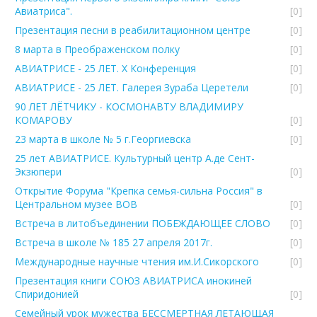
Авиатриса".
[0]
Презентация песни в реабилитационном центре
[0]
8 марта в Преображенском полку
[0]
АВИАТРИСЕ - 25 ЛЕТ. Х Конференция
[0]
АВИАТРИСЕ - 25 ЛЕТ. Галерея Зураба Церетели
[0]
90 ЛЕТ ЛЁТЧИКУ - КОСМОНАВТУ ВЛАДИМИРУ
КОМАРОВУ
[0]
23 марта в школе № 5 г.Георгиевска
[0]
25 лет АВИАТРИСЕ. Культурный центр А.де Сент-
Экзюпери
[0]
Открытие Форума "Крепка семья-сильна Россия" в
Центральном музее ВОВ
[0]
Встреча в литобъединении ПОБЕЖДАЮЩЕЕ СЛОВО
[0]
Встреча в школе № 185 27 апреля 2017г.
[0]
Международные научные чтения им.И.Сикорского
[0]
Презентация книги СОЮЗ АВИАТРИСА инокиней
Спиридонией
[0]
Семейный урок мужества БЕССМЕРТНАЯ ЛЕТАЮЩАЯ