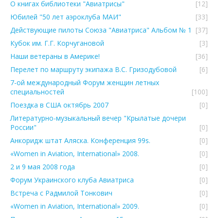
О книгах библиотеки "Авиатрисы"
[12]
Юбилей "50 лет аэроклуба МАИ"
[33]
Действующие пилоты Союза "Авиатриса" Альбом № 1
[37]
Кубок им. Г.Г. Корчугановой
[3]
Наши ветераны в Америке!
[36]
Перелет по маршруту экипажа В.С. Гризодубовой
[6]
7-ой международный Форум женщин летных
специальностей
[100]
Поездка в США октябрь 2007
[0]
Литературно-музыкальный вечер "Крылатые дочери
России"
[0]
Анкоридж штат Аляска. Конференция 99s.
[0]
«Women in Aviation, International» 2008.
[0]
2 и 9 мая 2008 года
[0]
Форум Украинского клуба Авиатриcа
[0]
Встреча с Радмилой Тонкович
[0]
«Women in Aviation, International» 2009.
[0]