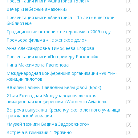
Презентация книги «Авиатриса 15 лет»
[0]
Вечер «Небесные амазонки»
[0]
Презентация книги «Авиатриса – 15 лет» в детской
библиотеке.
[0]
Традиционные встречи с ветеранами в 2009 году.
[0]
Премьера фильма «Не женское дело»
[0]
Анна Александровна Тимофеева-Егорова
[0]
Презентация книги «По примеру Расковой»
[0]
Нина Максимовна Распопова
[0]
Международная конференция организации «99-ти» -
женщин пилотов.
[0]
Юбилей Галины Павловны Бельцовой (Брок)
[0]
21-ая Ежегодная Международная женская
авиационная конференция «Women in Aviation».
[0]
Встреча выпускниц Кременчугского летного училища
гражданской авиации.
[0]
«Музей техники Вадима Задорожного»
[0]
Встреча в гимназии г. Фрязино
[0]