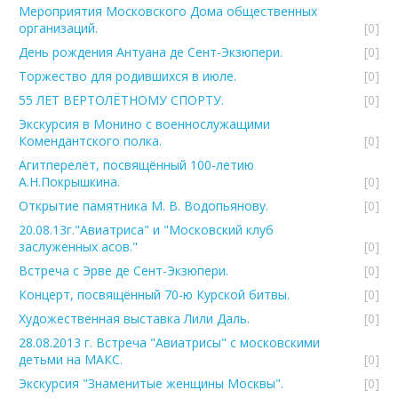
Мероприятия Московского Дома общественных
организаций.
[0]
День рождения Антуана де Сент-Экзюпери.
[0]
Торжество для родившихся в июле.
[0]
55 ЛЕТ ВЕРТОЛЁТНОМУ СПОРТУ.
[0]
Экскурсия в Монино с военнослужащими
Комендантского полка.
[0]
Агитперелёт, посвящённый 100-летию
А.Н.Покрышкина.
[0]
Открытие памятника М. В. Водопьянову.
[0]
20.08.13г."Авиатриса" и "Московский клуб
заслуженных асов."
[0]
Встреча с Эрве де Сент-Экзюпери.
[0]
Концерт, посвящённый 70-ю Курской битвы.
[0]
Художественная выставка Лили Даль.
[0]
28.08.2013 г. Встреча "Авиатрисы" с московскими
детьми на МАКС.
[0]
Экскурсия "Знаменитые женщины Москвы".
[0]