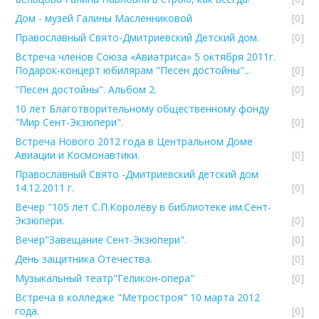
Дом - музей Галины Масленниковой
[0]
Православный Свято-Дмитриевский Детский дом.
[0]
Встреча членов Союза «Авиатриса» 5 октября 2011г.
Подарок-концерт юбилярам "Песен достойны"...
[0]
"Песен достойны". Альбом 2.
[0]
10 лет Благотворительному общественному фонду
"Мир Сент-Экзюпери".
[0]
Встреча Нового 2012 года в Центральном Доме
Авиации и Космонавтики.
[0]
Православный Свято -Дмитриевский детский дом
14.12.2011 г.
[0]
Вечер "105 лет С.П.Королёву в библиотеке им.Сент-
Экзюпери.
[0]
Вечер"Завещание Сент-Экзюпери".
[0]
День защитника Отечества.
[0]
Музыкальный театр"Геликон-опера"
[0]
Встреча в колледже "Метростроя" 10 марта 2012
года.
[0]