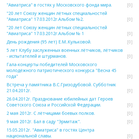
"Авиатриса" в гостях у Московского фонда мира.
[0]
"20 лет Союзу женщин лётных специальностей
"Авиатриса" 17.03.2012г.Альбом №2.
[0]
"20 лет Союзу женщин лётных специальностей
"Авиатриса" 17.03.2012г.Альбом № 1
[0]
День рождения (95 лет) Е.М..Кульковой.
[0]
5 лет Клубу заслуженных военных лётчиков, лётчиков
- испытателей и штурманов.
[0]
Гала-концерты победителей Московского
молодёжного патриотического конкурса "Весна 45
года"
[0]
Встреча у памятника В.С.Гризодубовой. Субботник
21.04.2012г.
[0]
26.04.2012г. Празднование юбилейных дат Героев
Советского Союза и Российской Федерации.
[0]
2 мая 2012г. С лётчицами боевых полков.
[0]
9 мая 2012г. Бал в саду "Эрмитаж".
[0]
15.05.2012г. "Авиатриса" в гостях Центра
национальной славы.
[0]