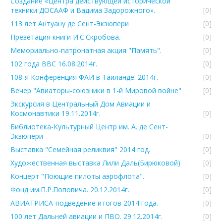
Создание «Центра действующей исторической
техники ДОСААФ и Вадима Задорожного».
[0]
113 лет Антуану де Сент-Экзюпери
[0]
Презетация книги И.С.Скробова.
[0]
Мемориально-патронатная акция "Память".
[0]
102 года ВВС 16.08.2014г.
[0]
108-я Конференция ФАИ в Таиланде. 2014г.
[0]
Вечер "Авиаторы-союзники в 1-й Мировой войне"
[0]
Экскурсия в Центральный Дом Авиации и
Космонавтики 19.11.2014г.
[0]
Библиотека-Культурный Центр им. А. де Сент-
Экзюпери
[0]
Выставка "Семейная реликвия" 2014 год.
[0]
Художественная выставка Лили Даль(Бирюковой)
[0]
Концерт "Поющие пилоты аэрофлота".
[0]
Фонд им.П.Р.Поповича. 20.12.2014г.
[0]
АВИАТРИСА-подведение итогов 2014 года.
[0]
100 лет Дальней авиации и ПВО. 29.12.2014г.
[0]