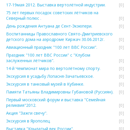
17-19мая 2012. Выставка вертолётной индустрии.
[0]
75 лет первых посадок советских лётчиков на
Северный полюс .
[0]
День рождения Антуана де Сент-Экэюпери.
[0]
Воспитанницы Православного Свято-Дмитриевского
детского дома на аэродроме Киржач 30.06.2012г.
[0]
Авиационный праздник "100 лет ВВС России".
[0]
Праздник "100 лет ВВС России" с "Клубом
заслуженных лётчиков".
[0]
14-й Чемпионат мира по вертолётному спорту.
[0]
Экскурсия в усадьбу Лопасня-Зачатьевское.
[0]
Экскурсия в танковый музей в Кубинке.
[0]
Памяти Татьяны Владимировны Губановой (Руссиян).
[0]
Первый московский форум и выставка "Семейная
реликвия"2012.
[0]
Акция "Зажги свечу".
[0]
Экскурсия в Ярополец.
[0]
Выставка "Крылатый век России".
[0]