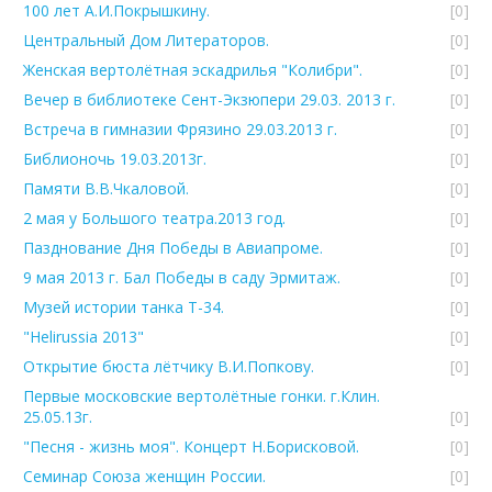
100 лет А.И.Покрышкину.
[0]
Центральный Дом Литераторов.
[0]
Женская вертолётная эскадрилья "Колибри".
[0]
Вечер в библиотеке Сент-Экзюпери 29.03. 2013 г.
[0]
Встреча в гимназии Фрязино 29.03.2013 г.
[0]
Библионочь 19.03.2013г.
[0]
Памяти В.В.Чкаловой.
[0]
2 мая у Большого театра.2013 год.
[0]
Пазднование Дня Победы в Авиапроме.
[0]
9 мая 2013 г. Бал Победы в саду Эрмитаж.
[0]
Музей истории танка Т-34.
[0]
"Helirussia 2013"
[0]
Открытие бюста лётчику В.И.Попкову.
[0]
Первые московские вертолётные гонки. г.Клин.
25.05.13г.
[0]
"Песня - жизнь моя". Концерт Н.Борисковой.
[0]
Семинар Союза женщин России.
[0]