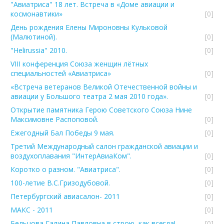
"Авиатриса" 18 лет. Встреча в «Доме авиации и
космонавтики»
[0]
День рождения Елены Мироновны Кульковой
(Малютиной).
[0]
"Helirussia" 2010.
[0]
VIII конференция Союза женщин лётных
специальностей «Авиатриса»
[0]
«Встреча ветеранов Великой Отечественной войны и
авиации у Большого театра 2 мая 2010 года».
[0]
Открытие памятника Герою Советского Союза Нине
Максимовне Распоповой.
[0]
Ежегодный Бал Победы 9 мая.
[0]
Третий Международный салон гражданской авиации и
воздухоплавания "ИнтерАвиаКом".
[0]
Коротко о разном. "Авиатриса".
[0]
100-летие В.С.Гризодубовой.
[0]
Петербургский авиасалон- 2011
[0]
МАКС - 2011
[0]
Бельцова Галина Павловна в строю, как всегда!
[0]