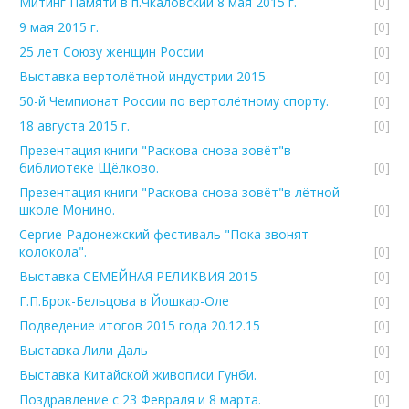
Митинг Памяти в п.Чкаловский 8 мая 2015 г.
[0]
9 мая 2015 г.
[0]
25 лет Союзу женщин России
[0]
Выставка вертолётной индустрии 2015
[0]
50-й Чемпионат России по вертолётному спорту.
[0]
18 августа 2015 г.
[0]
Презентация книги "Раскова снова зовёт"в
библиотеке Щёлково.
[0]
Презентация книги "Раскова снова зовёт"в лётной
школе Монино.
[0]
Сергие-Радонежский фестиваль "Пока звонят
колокола".
[0]
Выставка СЕМЕЙНАЯ РЕЛИКВИЯ 2015
[0]
Г.П.Брок-Бельцова в Йошкар-Оле
[0]
Подведение итогов 2015 года 20.12.15
[0]
Выставка Лили Даль
[0]
Выставка Китайской живописи Гунби.
[0]
Поздравление с 23 Февраля и 8 марта.
[0]