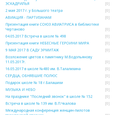
ЭСКАДРИЛЬЯ
[0]
2 мая 2017 г. у Большого театра
[0]
АВИАЦИЯ - ПАРТИЗАНАМ
[0]
Презентация книги СОЮЗ АВИАТРИСА в библиотеке
Чертаново
[0]
04.05.2017 Встреча в школе № 498
[0]
Презентация книги НЕБЕСНЫЕ ГЕРОИНИ МИРА
[0]
9 МАЯ 2017 В САДУ ЭРМИТАЖ
[0]
Возложение цветов к памятнику М.Водопьянову
11.05.2017г.
[0]
16.05.2017 в школе №480 им. В.Талалихина
[0]
СЕРДЦА, ОБНЯВШИЕ ПОЛЮС
[0]
Подарок школе № 18 г.Балашихи
[0]
МУЗЫКА И НЕБО
[0]
На празднике "Последний звонок" в школе № 152
[0]
Встреча в школе № 139 им. В.П.Чкалова
[0]
Международная конференция женщин-пилотов