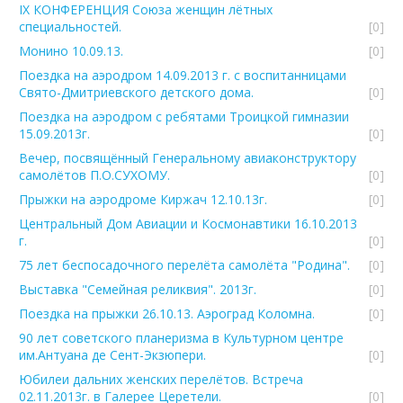
IX КОНФЕРЕНЦИЯ Союза женщин лётных
специальностей.
[0]
Монино 10.09.13.
[0]
Поездка на аэродром 14.09.2013 г. с воспитанницами
Свято-Дмитриевского детского дома.
[0]
Поездка на аэродром с ребятами Троицкой гимназии
15.09.2013г.
[0]
Вечер, посвящённый Генеральному авиаконструктору
самолётов П.О.СУХОМУ.
[0]
Прыжки на аэродроме Киржач 12.10.13г.
[0]
Центральный Дом Авиации и Космонавтики 16.10.2013
г.
[0]
75 лет беспосадочного перелёта самолёта "Родина".
[0]
Выставка "Семейная реликвия". 2013г.
[0]
Поездка на прыжки 26.10.13. Аэроград Коломна.
[0]
90 лет советского планеризма в Культурном центре
им.Антуана де Сент-Экзюпери.
[0]
Юбилеи дальних женских перелётов. Встреча
02.11.2013г. в Галерее Церетели.
[0]