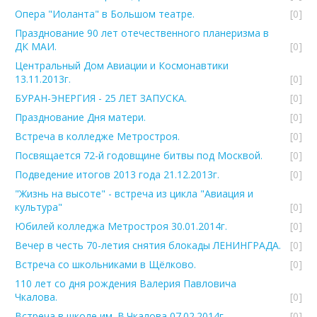
Опера "Иоланта" в Большом театре.
[0]
Празднование 90 лет отечественного планеризма в
ДК МАИ.
[0]
Центральный Дом Авиации и Космонавтики
13.11.2013г.
[0]
БУРАН-ЭНЕРГИЯ - 25 ЛЕТ ЗАПУСКА.
[0]
Празднование Дня матери.
[0]
Встреча в колледже Метростроя.
[0]
Посвящается 72-й годовщине битвы под Москвой.
[0]
Подведение итогов 2013 года 21.12.2013г.
[0]
"Жизнь на высоте" - встреча из цикла "Авиация и
культура"
[0]
Юбилей колледжа Метростроя 30.01.2014г.
[0]
Вечер в честь 70-летия снятия блокады ЛЕНИНГРАДА.
[0]
Встреча со школьниками в Щёлково.
[0]
110 лет со дня рождения Валерия Павловича
Чкалова.
[0]
Встреча в школе им. В.Чкалова 07.02.2014г.
[0]