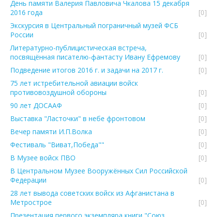
День памяти Валерия Павловича Чкалова 15 декабря
2016 года
[0]
Экскурсия в Центральный пограничный музей ФСБ
России
[0]
Литературно-публицистическая встреча,
посвящённая писателю-фантасту Ивану Ефремову
[0]
Подведение итогов 2016 г. и задачи на 2017 г.
[0]
75 лет истребительной авиации войск
противовоздушной обороны
[0]
90 лет ДОСААФ
[0]
Выставка "Ласточки" в небе фронтовом
[0]
Вечер памяти И.П.Волка
[0]
Фестиваль "Виват,Победа""
[0]
В Музее войск ПВО
[0]
В Центральном Музее Вооружённых Сил Российской
Федерации
[0]
28 лет вывода советских войск из Афганистана в
Метрострое
[0]
Презентация первого экземпляра книги "Союз