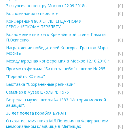
Экскурсия по центру Москвы 22.09.2018г.
[0]
Воспоминания о перелёте
[0]
Конференция 80 ЛЕТ ЛЕГЕНДАРНОМУ
ГЕРОИЧЕСКОМУ ПЕРЕЛЁТУ
[0]
Возложение цветов к Кремлёвской стене. Памяти
П.Осипенко.
[0]
Награждение победителей Конкурса Грантов Мэра
Москвы
[0]
Международная конференция в Москве 12.10.2018 г.
[0]
Просмотр фильма "Битва за небо" в школе № 285
[0]
"Перелёты ХХ века"
[0]
Выставка "Сохранённые реликвии"
[0]
Семинар в музее школы № 1576
[0]
Встреча в музее школы № 1383 "История морской
авиации".
[0]
30 лет полёта корабля БУРАН
[0]
Открытие памятника М.Л.Попович на Федеральном
мемориальном кладбище в Мытыщах
[0]