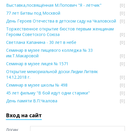
Выставка,посвящённая М.Попович "Я - лётчик"
[0]
77 лет Битвы под Москвой
[0]
День Героев Отечества в детском саду на Чкаловской
[0]
Торжественное открытие бюстов первым женщинам
Героям Советского Союза
[0]
Светлана Капанина - 30 лет в небе
[0]
Семинар в музее пищевого колледжа № 33
им.Т.Макаровой
[0]
Семинар в музее лицея № 1571
[0]
Открытие мемориальной доски Лидии Литвяк
14.12.2018 г.
[0]
Семинар в музее школы № 498
[0]
45 лет фильму "В бой идут одни старики"
[0]
День памяти В.П.Чкалова
[0]
Вход на сайт
Логин: