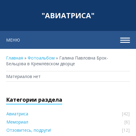
"АВИАТРИСА"
МЕНЮ
Главная
»
Фотоальбом
» Галина Павловна Брок-
Бельцова в Кремлёвском дворце
Материалов нет
Категории раздела
Авиатриса
[42]
Мемориал
[6]
Отзовитесь, подруги!
[12]