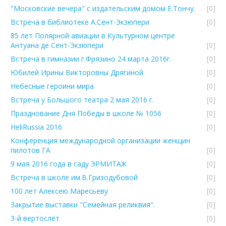
"Московские вечера" с издательским домом Е.Тончу.
[0]
Встреча в библиотеке А.Сент-Экзюпери
[0]
85 лет Полярной авиации в Культурном центре
Антуана де Сент-Экзюпери
[0]
Встреча в гимназии г.Фрязино 24 марта 2016г.
[0]
Юбилей Ирины Викторовны Дрягиной
[0]
Небесные героини мира
[0]
Встреча у Большого театра 2 мая 2016 г.
[0]
Празднование Дня Победы в школе № 1056
[0]
HeliRussia 2016
[0]
Конференция международной организации женщин
пилотов ГА
[0]
9 мая 2016 года в саду ЭРМИТАЖ
[0]
Встреча в школе им.В.Гризодубовой
[0]
100 лет Алексею Маресьеву
[0]
Закрытие выставки "Семейная реликвия".
[0]
3-й вертослёт
[0]