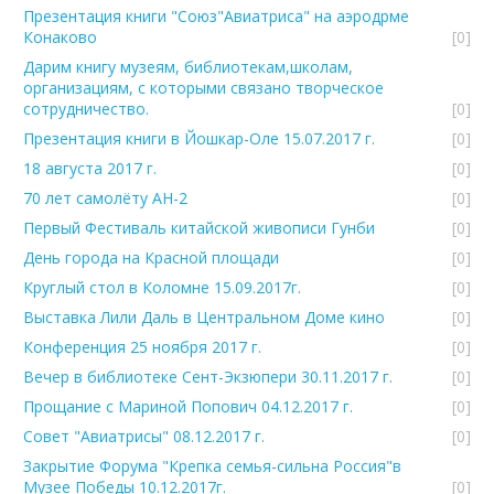
Презентация книги "Союз"Авиатриса" на аэродрме
Конаково
[0]
Дарим книгу музеям, библиотекам,школам,
организациям, с которыми связано творческое
сотрудничество.
[0]
Презентация книги в Йошкар-Оле 15.07.2017 г.
[0]
18 августа 2017 г.
[0]
70 лет самолёту АН-2
[0]
Первый Фестиваль китайской живописи Гунби
[0]
День города на Красной площади
[0]
Круглый стол в Коломне 15.09.2017г.
[0]
Выставка Лили Даль в Центральном Доме кино
[0]
Конференция 25 ноября 2017 г.
[0]
Вечер в библиотеке Сент-Экзюпери 30.11.2017 г.
[0]
Прощание с Мариной Попович 04.12.2017 г.
[0]
Совет "Авиатрисы" 08.12.2017 г.
[0]
Закрытие Форума "Крепка семья-сильна Россия"в
Музее Победы 10.12.2017г.
[0]