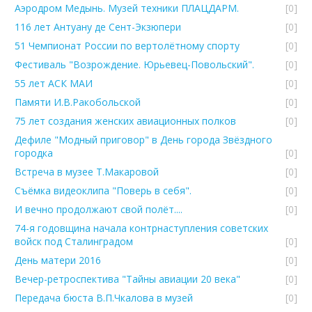
Аэродром Медынь. Музей техники ПЛАЦДАРМ.
[0]
116 лет Антуану де Сент-Экзюпери
[0]
51 Чемпионат России по вертолётному спорту
[0]
Фестиваль "Возрождение. Юрьевец-Повольский".
[0]
55 лет АСК МАИ
[0]
Памяти И.В.Ракобольской
[0]
75 лет создания женских авиационных полков
[0]
Дефиле "Модный приговор" в День города Звёздного
городка
[0]
Встреча в музее Т.Макаровой
[0]
Съёмка видеоклипа "Поверь в себя".
[0]
И вечно продолжают свой полёт....
[0]
74-я годовщина начала контрнаступления советских
войск под Сталинградом
[0]
День матери 2016
[0]
Вечер-ретроспектива "Тайны авиации 20 века"
[0]
Передача бюста В.П.Чкалова в музей
[0]