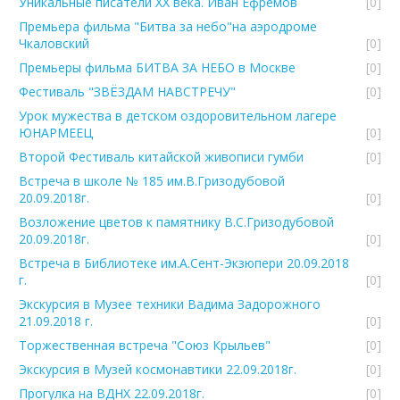
Уникальные писатели ХХ века. Иван Ефремов
[0]
Премьера фильма "Битва за небо"на аэродроме
Чкаловский
[0]
Премьеры фильма БИТВА ЗА НЕБО в Москве
[0]
Фестиваль "ЗВЁЗДАМ НАВСТРЕЧУ"
[0]
Урок мужества в детском оздоровительном лагере
ЮНАРМЕЕЦ
[0]
Второй Фестиваль китайской живописи гумби
[0]
Встреча в школе № 185 им.В.Гризодубовой
20.09.2018г.
[0]
Возложение цветов к памятнику В.С.Гризодубовой
20.09.2018г.
[0]
Встреча в Библиотеке им.А.Сент-Экзюпери 20.09.2018
г.
[0]
Экскурсия в Музее техники Вадима Задорожного
21.09.2018 г.
[0]
Торжественная встреча "Союз Крыльев"
[0]
Экскурсия в Музей космонавтики 22.09.2018г.
[0]
Прогулка на ВДНХ 22.09.2018г.
[0]