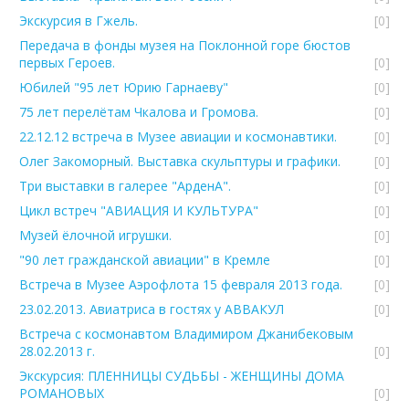
Экскурсия в Гжель.
[0]
Передача в фонды музея на Поклонной горе бюстов
первых Героев.
[0]
Юбилей "95 лет Юрию Гарнаеву"
[0]
75 лет перелётам Чкалова и Громова.
[0]
22.12.12 встреча в Музее авиации и космонавтики.
[0]
Олег Закоморный. Выставка скульптуры и графики.
[0]
Три выставки в галерее "АрденА".
[0]
Цикл встреч "АВИАЦИЯ И КУЛЬТУРА"
[0]
Музей ёлочной игрушки.
[0]
"90 лет гражданской авиации" в Кремле
[0]
Встреча в Музее Аэрофлота 15 февраля 2013 года.
[0]
23.02.2013. Авиатриса в гостях у АВВАКУЛ
[0]
Встреча с космонавтом Владимиром Джанибековым
28.02.2013 г.
[0]
Экскурсия: ПЛЕННИЦЫ СУДЬБЫ - ЖЕНЩИНЫ ДОМА
РОМАНОВЫХ
[0]