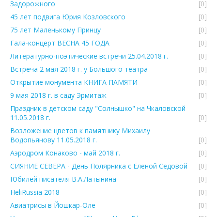
Задорожного
[0]
45 лет подвига Юрия Козловского
[0]
75 лет Маленькому Принцу
[0]
Гала-концерт ВЕСНА 45 ГОДА
[0]
Литературно-поэтические встречи 25.04.2018 г.
[0]
Встреча 2 мая 2018 г. у Большого театра
[0]
Открытие монумента КНИГА ПАМЯТИ
[0]
9 мая 2018 г. в саду Эрмитаж
[0]
Праздник в детском саду "Солнышко" на Чкаловской
11.05.2018 г.
[0]
Возложение цветов к памятнику Михаилу
Водопьянову 11.05.2018 г.
[0]
Аэродром Конаково - май 2018 г.
[0]
СИЯНИЕ СЕВЕРА - День Полярника с Еленой Седовой
[0]
Юбилей писателя В.А.Латынина
[0]
HeliRussia 2018
[0]
Авиатрисы в Йошкар-Оле
[0]