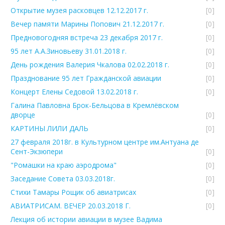
Открытие музея расковцев 12.12.2017 г.
[0]
Вечер памяти Марины Попович 21.12.2017 г.
[0]
Предновогодняя встреча 23 декабря 2017 г.
[0]
95 лет А.А.Зиновьеву 31.01.2018 г.
[0]
День рождения Валерия Чкалова 02.02.2018 г.
[0]
Празднование 95 лет Гражданской авиации
[0]
Концерт Елены Седовой 13.02.2018 г.
[0]
Галина Павловна Брок-Бельцова в Кремлёвском
дворце
[0]
КАРТИНЫ ЛИЛИ ДАЛЬ
[0]
27 февраля 2018г. в Культурном центре им.Антуана де
Сент-Экзюпери
[0]
"Ромашки на краю аэродрома"
[0]
Заседание Совета 03.03.2018г.
[0]
Стихи Тамары Рощик об авиатрисах
[0]
АВИАТРИСАМ. ВЕЧЕР 20.03.2018 Г.
[0]
Лекция об истории авиации в музее Вадима