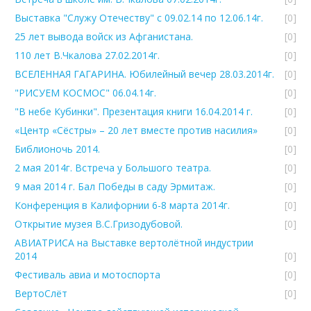
Выставка "Служу Отечеству" с 09.02.14 по 12.06.14г.
[0]
25 лет вывода войск из Афганистана.
[0]
110 лет В.Чкалова 27.02.2014г.
[0]
ВСЕЛЕННАЯ ГАГАРИНА. Юбилейный вечер 28.03.2014г.
[0]
"РИСУЕМ КОСМОС" 06.04.14г.
[0]
"В небе Кубинки". Презентация книги 16.04.2014 г.
[0]
«Центр «Сёстры» – 20 лет вместе против насилия»
[0]
Библионочь 2014.
[0]
2 мая 2014г. Встреча у Большого театра.
[0]
9 мая 2014 г. Бал Победы в саду Эрмитаж.
[0]
Конференция в Калифорнии 6-8 марта 2014г.
[0]
Открытие музея В.С.Гризодубовой.
[0]
АВИАТРИСА на Выставке вертолётной индустрии
2014
[0]
Фестиваль авиа и мотоспорта
[0]
ВертоСлёт
[0]