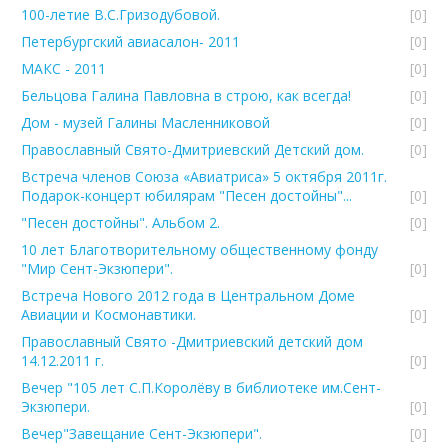
100-летие В.С.Гризодубовой.
[0]
Петербургский авиасалон- 2011
[0]
МАКС - 2011
[0]
Бельцова Галина Павловна в строю, как всегда!
[0]
Дом - музей Галины Масленниковой
[0]
Православный Свято-Дмитриевский Детский дом.
[0]
Встреча членов Союза «Авиатриса» 5 октября 2011г.
Подарок-концерт юбилярам "Песен достойны"...
[0]
"Песен достойны". Альбом 2.
[0]
10 лет Благотворительному общественному фонду
"Мир Сент-Экзюпери".
[0]
Встреча Нового 2012 года в Центральном Доме
Авиации и Космонавтики.
[0]
Православный Свято -Дмитриевский детский дом
14.12.2011 г.
[0]
Вечер "105 лет С.П.Королёву в библиотеке им.Сент-
Экзюпери.
[0]
Вечер"Завещание Сент-Экзюпери".
[0]