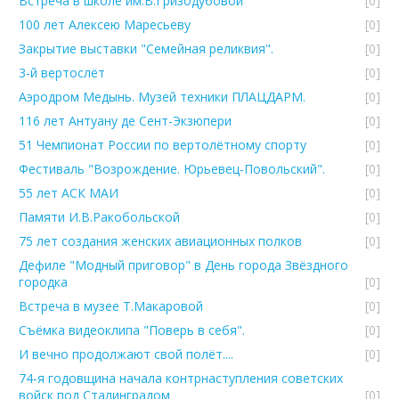
Встреча в школе им.В.Гризодубовой
[0]
100 лет Алексею Маресьеву
[0]
Закрытие выставки "Семейная реликвия".
[0]
3-й вертослёт
[0]
Аэродром Медынь. Музей техники ПЛАЦДАРМ.
[0]
116 лет Антуану де Сент-Экзюпери
[0]
51 Чемпионат России по вертолётному спорту
[0]
Фестиваль "Возрождение. Юрьевец-Повольский".
[0]
55 лет АСК МАИ
[0]
Памяти И.В.Ракобольской
[0]
75 лет создания женских авиационных полков
[0]
Дефиле "Модный приговор" в День города Звёздного
городка
[0]
Встреча в музее Т.Макаровой
[0]
Съёмка видеоклипа "Поверь в себя".
[0]
И вечно продолжают свой полёт....
[0]
74-я годовщина начала контрнаступления советских
войск под Сталинградом
[0]