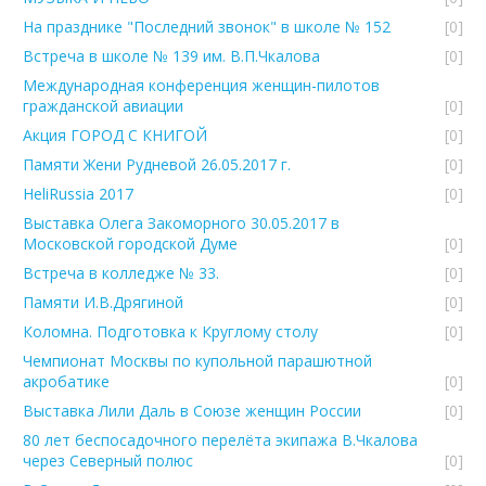
На празднике "Последний звонок" в школе № 152
[0]
Встреча в школе № 139 им. В.П.Чкалова
[0]
Международная конференция женщин-пилотов
гражданской авиации
[0]
Акция ГОРОД С КНИГОЙ
[0]
Памяти Жени Рудневой 26.05.2017 г.
[0]
HeliRussia 2017
[0]
Выставка Олега Закоморного 30.05.2017 в
Московской городской Думе
[0]
Встреча в колледже № 33.
[0]
Памяти И.В.Дрягиной
[0]
Коломна. Подготовка к Круглому столу
[0]
Чемпионат Москвы по купольной парашютной
акробатике
[0]
Выставка Лили Даль в Союзе женщин России
[0]
80 лет беспосадочного перелёта экипажа В.Чкалова
через Северный полюс
[0]