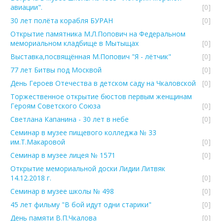
авиации".
[0]
30 лет полёта корабля БУРАН
[0]
Открытие памятника М.Л.Попович на Федеральном
мемориальном кладбище в Мытыщах
[0]
Выставка,посвящённая М.Попович "Я - лётчик"
[0]
77 лет Битвы под Москвой
[0]
День Героев Отечества в детском саду на Чкаловской
[0]
Торжественное открытие бюстов первым женщинам
Героям Советского Союза
[0]
Светлана Капанина - 30 лет в небе
[0]
Семинар в музее пищевого колледжа № 33
им.Т.Макаровой
[0]
Семинар в музее лицея № 1571
[0]
Открытие мемориальной доски Лидии Литвяк
14.12.2018 г.
[0]
Семинар в музее школы № 498
[0]
45 лет фильму "В бой идут одни старики"
[0]
День памяти В.П.Чкалова
[0]