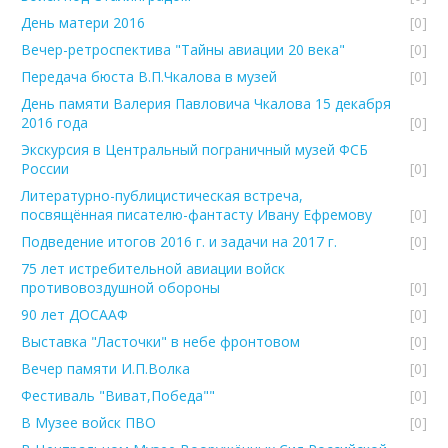
День матери 2016
[0]
Вечер-ретроспектива "Тайны авиации 20 века"
[0]
Передача бюста В.П.Чкалова в музей
[0]
День памяти Валерия Павловича Чкалова 15 декабря
2016 года
[0]
Экскурсия в Центральный пограничный музей ФСБ
России
[0]
Литературно-публицистическая встреча,
посвящённая писателю-фантасту Ивану Ефремову
[0]
Подведение итогов 2016 г. и задачи на 2017 г.
[0]
75 лет истребительной авиации войск
противовоздушной обороны
[0]
90 лет ДОСААФ
[0]
Выставка "Ласточки" в небе фронтовом
[0]
Вечер памяти И.П.Волка
[0]
Фестиваль "Виват,Победа""
[0]
В Музее войск ПВО
[0]