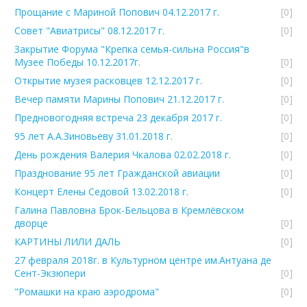
Прощание с Мариной Попович 04.12.2017 г.
[0]
Совет "Авиатрисы" 08.12.2017 г.
[0]
Закрытие Форума "Крепка семья-сильна Россия"в
Музее Победы 10.12.2017г.
[0]
Открытие музея расковцев 12.12.2017 г.
[0]
Вечер памяти Марины Попович 21.12.2017 г.
[0]
Предновогодняя встреча 23 декабря 2017 г.
[0]
95 лет А.А.Зиновьеву 31.01.2018 г.
[0]
День рождения Валерия Чкалова 02.02.2018 г.
[0]
Празднование 95 лет Гражданской авиации
[0]
Концерт Елены Седовой 13.02.2018 г.
[0]
Галина Павловна Брок-Бельцова в Кремлёвском
дворце
[0]
КАРТИНЫ ЛИЛИ ДАЛЬ
[0]
27 февраля 2018г. в Культурном центре им.Антуана де
Сент-Экзюпери
[0]
"Ромашки на краю аэродрома"
[0]