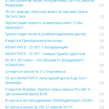
В Центральном Музее Вооружённых Сил Российской
Федерации
[0]
28 лет вывода советских войск из Афганистана в
Метрострое
[0]
Презентация первого экземпляра книги "Союз
Авиатриса".
[0]
Презентация песни в реабилитационном центре
[0]
8 марта в Преображенском полку
[0]
АВИАТРИСЕ - 25 ЛЕТ. Х Конференция
[0]
АВИАТРИСЕ - 25 ЛЕТ. Галерея Зураба Церетели
[0]
90 ЛЕТ ЛЁТЧИКУ - КОСМОНАВТУ ВЛАДИМИРУ
КОМАРОВУ
[0]
23 марта в школе № 5 г.Георгиевска
[0]
25 лет АВИАТРИСЕ. Культурный центр А.де Сент-
Экзюпери
[0]
Открытие Форума "Крепка семья-сильна Россия" в
Центральном музее ВОВ
[0]
Встреча в литобъединении ПОБЕЖДАЮЩЕЕ СЛОВО
[0]
Встреча в школе № 185 27 апреля 2017г.
[0]