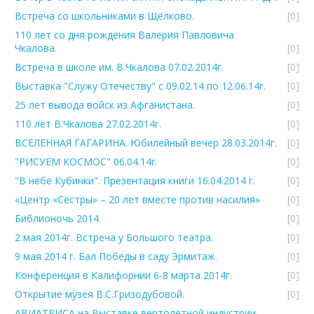
Встреча со школьниками в Щёлково.
[0]
110 лет со дня рождения Валерия Павловича
Чкалова.
[0]
Встреча в школе им. В.Чкалова 07.02.2014г.
[0]
Выставка "Служу Отечеству" с 09.02.14 по 12.06.14г.
[0]
25 лет вывода войск из Афганистана.
[0]
110 лет В.Чкалова 27.02.2014г.
[0]
ВСЕЛЕННАЯ ГАГАРИНА. Юбилейный вечер 28.03.2014г.
[0]
"РИСУЕМ КОСМОС" 06.04.14г.
[0]
"В небе Кубинки". Презентация книги 16.04.2014 г.
[0]
«Центр «Сёстры» – 20 лет вместе против насилия»
[0]
Библионочь 2014.
[0]
2 мая 2014г. Встреча у Большого театра.
[0]
9 мая 2014 г. Бал Победы в саду Эрмитаж.
[0]
Конференция в Калифорнии 6-8 марта 2014г.
[0]
Открытие музея В.С.Гризодубовой.
[0]
АВИАТРИСА на Выставке вертолётной индустрии