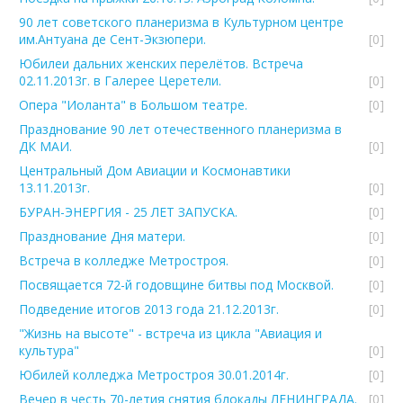
90 лет советского планеризма в Культурном центре
им.Антуана де Сент-Экзюпери.
[0]
Юбилеи дальних женских перелётов. Встреча
02.11.2013г. в Галерее Церетели.
[0]
Опера "Иоланта" в Большом театре.
[0]
Празднование 90 лет отечественного планеризма в
ДК МАИ.
[0]
Центральный Дом Авиации и Космонавтики
13.11.2013г.
[0]
БУРАН-ЭНЕРГИЯ - 25 ЛЕТ ЗАПУСКА.
[0]
Празднование Дня матери.
[0]
Встреча в колледже Метростроя.
[0]
Посвящается 72-й годовщине битвы под Москвой.
[0]
Подведение итогов 2013 года 21.12.2013г.
[0]
"Жизнь на высоте" - встреча из цикла "Авиация и
культура"
[0]
Юбилей колледжа Метростроя 30.01.2014г.
[0]
Вечер в честь 70-летия снятия блокады ЛЕНИНГРАДА.
[0]