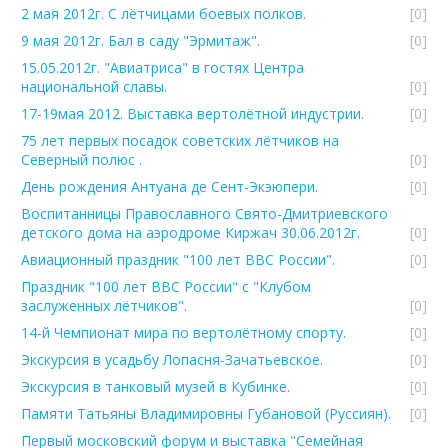
2 мая 2012г. С лётчицами боевых полков.
[0]
9 мая 2012г. Бал в саду "Эрмитаж".
[0]
15.05.2012г. "Авиатриса" в гостях Центра
национальной славы.
[0]
17-19мая 2012. Выставка вертолётной индустрии.
[0]
75 лет первых посадок советских лётчиков на
Северный полюс .
[0]
День рождения Антуана де Сент-Экэюпери.
[0]
Воспитанницы Православного Свято-Дмитриевского
детского дома на аэродроме Киржач 30.06.2012г.
[0]
Авиационный праздник "100 лет ВВС России".
[0]
Праздник "100 лет ВВС России" с "Клубом
заслуженных лётчиков".
[0]
14-й Чемпионат мира по вертолётному спорту.
[0]
Экскурсия в усадьбу Лопасня-Зачатьевское.
[0]
Экскурсия в танковый музей в Кубинке.
[0]
Памяти Татьяны Владимировны Губановой (Руссиян).
[0]
Первый московский форум и выставка "Семейная