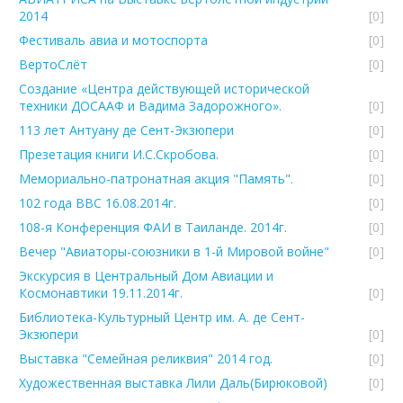
2014
[0]
Фестиваль авиа и мотоспорта
[0]
ВертоСлёт
[0]
Создание «Центра действующей исторической
техники ДОСААФ и Вадима Задорожного».
[0]
113 лет Антуану де Сент-Экзюпери
[0]
Презетация книги И.С.Скробова.
[0]
Мемориально-патронатная акция "Память".
[0]
102 года ВВС 16.08.2014г.
[0]
108-я Конференция ФАИ в Таиланде. 2014г.
[0]
Вечер "Авиаторы-союзники в 1-й Мировой войне"
[0]
Экскурсия в Центральный Дом Авиации и
Космонавтики 19.11.2014г.
[0]
Библиотека-Культурный Центр им. А. де Сент-
Экзюпери
[0]
Выставка "Семейная реликвия" 2014 год.
[0]
Художественная выставка Лили Даль(Бирюковой)
[0]