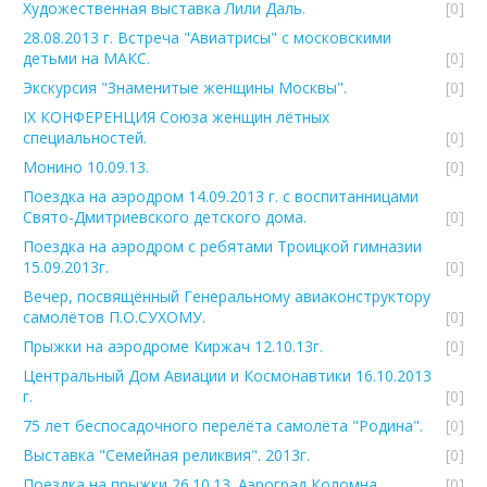
Художественная выставка Лили Даль.
[0]
28.08.2013 г. Встреча "Авиатрисы" с московскими
детьми на МАКС.
[0]
Экскурсия "Знаменитые женщины Москвы".
[0]
IX КОНФЕРЕНЦИЯ Союза женщин лётных
специальностей.
[0]
Монино 10.09.13.
[0]
Поездка на аэродром 14.09.2013 г. с воспитанницами
Свято-Дмитриевского детского дома.
[0]
Поездка на аэродром с ребятами Троицкой гимназии
15.09.2013г.
[0]
Вечер, посвящённый Генеральному авиаконструктору
самолётов П.О.СУХОМУ.
[0]
Прыжки на аэродроме Киржач 12.10.13г.
[0]
Центральный Дом Авиации и Космонавтики 16.10.2013
г.
[0]
75 лет беспосадочного перелёта самолёта "Родина".
[0]
Выставка "Семейная реликвия". 2013г.
[0]
Поездка на прыжки 26.10.13. Аэроград Коломна.
[0]