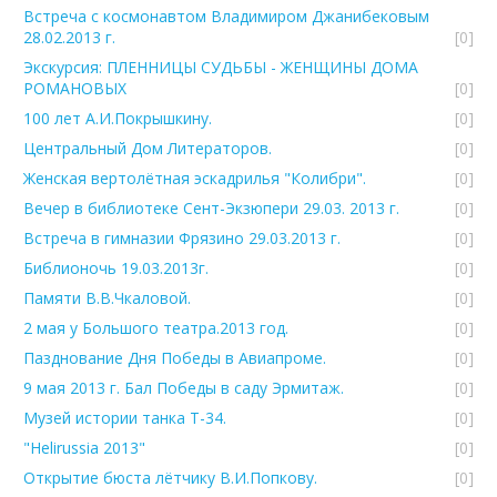
Встреча с космонавтом Владимиром Джанибековым
28.02.2013 г.
[0]
Экскурсия: ПЛЕННИЦЫ СУДЬБЫ - ЖЕНЩИНЫ ДОМА
РОМАНОВЫХ
[0]
100 лет А.И.Покрышкину.
[0]
Центральный Дом Литераторов.
[0]
Женская вертолётная эскадрилья "Колибри".
[0]
Вечер в библиотеке Сент-Экзюпери 29.03. 2013 г.
[0]
Встреча в гимназии Фрязино 29.03.2013 г.
[0]
Библионочь 19.03.2013г.
[0]
Памяти В.В.Чкаловой.
[0]
2 мая у Большого театра.2013 год.
[0]
Пазднование Дня Победы в Авиапроме.
[0]
9 мая 2013 г. Бал Победы в саду Эрмитаж.
[0]
Музей истории танка Т-34.
[0]
"Helirussia 2013"
[0]
Открытие бюста лётчику В.И.Попкову.
[0]