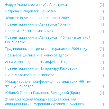
Форум Украинского клуба Авиатриcа
[0]
Встреча с Радмилой Тонкович
[0]
«Women in Aviation, International» 2009.
[0]
Презентация книги «Авиатриса 15 лет»
[0]
Вечер «Небесные амазонки»
[0]
Презентация книги «Авиатриса – 15 лет» в детской
библиотеке.
[0]
Традиционные встречи с ветеранами в 2009 году.
[0]
Премьера фильма «Не женское дело»
[0]
Анна Александровна Тимофеева-Егорова
[0]
Презентация книги «По примеру Расковой»
[0]
Нина Максимовна Распопова
[0]
Международная конференция организации «99-ти» -
женщин пилотов.
[0]
Юбилей Галины Павловны Бельцовой (Брок)
[0]
21-ая Ежегодная Международная женская
авиационная конференция «Women in Aviation».
[0]