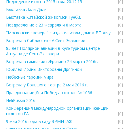
Подведение итогов 2015 года 20.12.15
[0]
Выставка Лили Даль
[0]
Выставка Китайской живописи Гунби.
[0]
Поздравление с 23 Февраля и 8 марта.
[0]
"Московские вечера" с издательским домом Е.Тончу.
[0]
Встреча в библиотеке А.Сент-Экзюпери
[0]
85 лет Полярной авиации в Культурном центре
Антуана де Сент-Экзюпери
[0]
Встреча в гимназии г.Фрязино 24 марта 2016г.
[0]
Юбилей Ирины Викторовны Дрягиной
[0]
Небесные героини мира
[0]
Встреча у Большого театра 2 мая 2016 г.
[0]
Празднование Дня Победы в школе № 1056
[0]
HeliRussia 2016
[0]
Конференция международной организации женщин
пилотов ГА
[0]
9 мая 2016 года в саду ЭРМИТАЖ
[0]