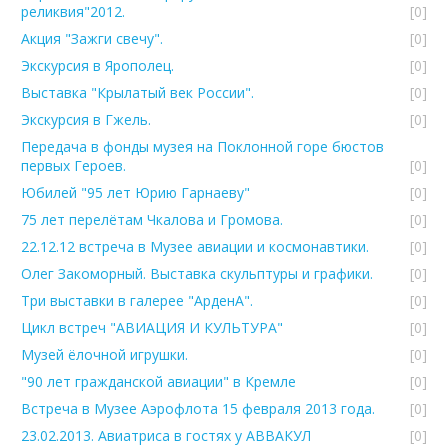
реликвия"2012.
[0]
Акция "Зажги свечу".
[0]
Экскурсия в Ярополец.
[0]
Выставка "Крылатый век России".
[0]
Экскурсия в Гжель.
[0]
Передача в фонды музея на Поклонной горе бюстов
первых Героев.
[0]
Юбилей "95 лет Юрию Гарнаеву"
[0]
75 лет перелётам Чкалова и Громова.
[0]
22.12.12 встреча в Музее авиации и космонавтики.
[0]
Олег Закоморный. Выставка скульптуры и графики.
[0]
Три выставки в галерее "АрденА".
[0]
Цикл встреч "АВИАЦИЯ И КУЛЬТУРА"
[0]
Музей ёлочной игрушки.
[0]
"90 лет гражданской авиации" в Кремле
[0]
Встреча в Музее Аэрофлота 15 февраля 2013 года.
[0]
23.02.2013. Авиатриса в гостях у АВВАКУЛ
[0]