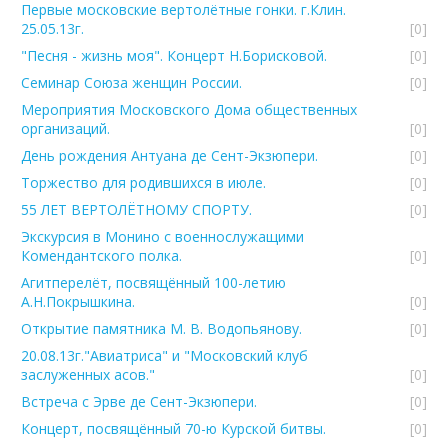
Первые московские вертолётные гонки. г.Клин.
25.05.13г.
[0]
"Песня - жизнь моя". Концерт Н.Борисковой.
[0]
Семинар Союза женщин России.
[0]
Мероприятия Московского Дома общественных
организаций.
[0]
День рождения Антуана де Сент-Экзюпери.
[0]
Торжество для родившихся в июле.
[0]
55 ЛЕТ ВЕРТОЛЁТНОМУ СПОРТУ.
[0]
Экскурсия в Монино с военнослужащими
Комендантского полка.
[0]
Агитперелёт, посвящённый 100-летию
А.Н.Покрышкина.
[0]
Открытие памятника М. В. Водопьянову.
[0]
20.08.13г."Авиатриса" и "Московский клуб
заслуженных асов."
[0]
Встреча с Эрве де Сент-Экзюпери.
[0]
Концерт, посвящённый 70-ю Курской битвы.
[0]