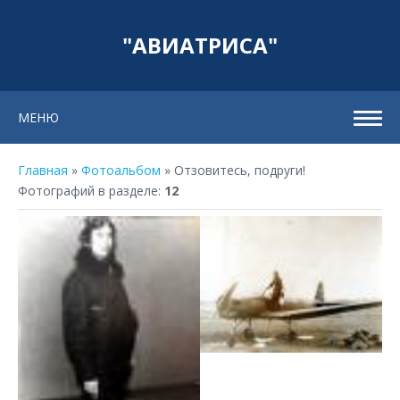
"АВИАТРИСА"
МЕНЮ
Главная
»
Фотоальбом
» Отзовитесь, подруги!
Фотографий в разделе
:
12