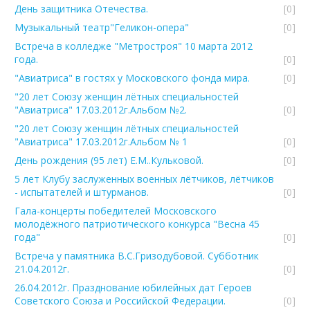
День защитника Отечества.
[0]
Музыкальный театр"Геликон-опера"
[0]
Встреча в колледже "Метростроя" 10 марта 2012
года.
[0]
"Авиатриса" в гостях у Московского фонда мира.
[0]
"20 лет Союзу женщин лётных специальностей
"Авиатриса" 17.03.2012г.Альбом №2.
[0]
"20 лет Союзу женщин лётных специальностей
"Авиатриса" 17.03.2012г.Альбом № 1
[0]
День рождения (95 лет) Е.М..Кульковой.
[0]
5 лет Клубу заслуженных военных лётчиков, лётчиков
- испытателей и штурманов.
[0]
Гала-концерты победителей Московского
молодёжного патриотического конкурса "Весна 45
года"
[0]
Встреча у памятника В.С.Гризодубовой. Субботник
21.04.2012г.
[0]
26.04.2012г. Празднование юбилейных дат Героев
Советского Союза и Российской Федерации.
[0]