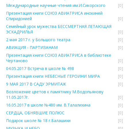
Международные научные чтения им.И.Сикорского
[0]
Презентация книги СОЮЗ АВИАТРИСА инокиней
Спиридонией
[0]
Семейный урок мужества БЕССМЕРТНАЯ ЛЕТАЮЩАЯ
ЭСКАДРИЛЬЯ
[0]
2 мая 2017 г. у Большого театра
[0]
АВИАЦИЯ - ПАРТИЗАНАМ
[0]
Презентация книги СОЮЗ АВИАТРИСА в библиотеке
Чертаново
[0]
04.05.2017 Встреча в школе № 498
[0]
Презентация книги НЕБЕСНЫЕ ГЕРОИНИ МИРА
[0]
9 МАЯ 2017 В САДУ ЭРМИТАЖ
[0]
Возложение цветов к памятнику М.Водопьянову
11.05.2017г.
[0]
16.05.2017 в школе №480 им. В.Талалихина
[0]
СЕРДЦА, ОБНЯВШИЕ ПОЛЮС
[0]
Подарок школе № 18 г.Балашихи
[0]
МУЗЫКА И НЕБО
[0]