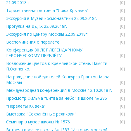
21.09.2018 г.
[0]
Торжественная встреча "Союз Крыльев"
[0]
Экскурсия в Музей космонавтики 22.09.2018г.
[0]
Прогулка на ВДНХ 22.09.2018г.
[0]
Экскурсия по центру Москвы 22.09.2018г.
[0]
Воспоминания о перелёте
[0]
Конференция 80 ЛЕТ ЛЕГЕНДАРНОМУ
ГЕРОИЧЕСКОМУ ПЕРЕЛЁТУ
[0]
Возложение цветов к Кремлёвской стене. Памяти
П.Осипенко.
[0]
Награждение победителей Конкурса Грантов Мэра
Москвы
[0]
Международная конференция в Москве 12.10.2018 г.
[0]
Просмотр фильма "Битва за небо" в школе № 285
[0]
"Перелёты ХХ века"
[0]
Выставка "Сохранённые реликвии"
[0]
Семинар в музее школы № 1576
[0]
Встреча в музее школы № 1383 "История морской