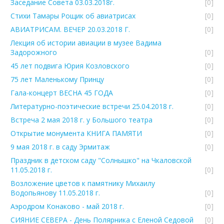
Заседание Совета 03.03.2018г.
[0]
Стихи Тамары Рощик об авиатрисах
[0]
АВИАТРИСАМ. ВЕЧЕР 20.03.2018 Г.
[0]
Лекция об истории авиации в музее Вадима
Задорожного
[0]
45 лет подвига Юрия Козловского
[0]
75 лет Маленькому Принцу
[0]
Гала-концерт ВЕСНА 45 ГОДА
[0]
Литературно-поэтические встречи 25.04.2018 г.
[0]
Встреча 2 мая 2018 г. у Большого театра
[0]
Открытие монумента КНИГА ПАМЯТИ
[0]
9 мая 2018 г. в саду Эрмитаж
[0]
Праздник в детском саду "Солнышко" на Чкаловской
11.05.2018 г.
[0]
Возложение цветов к памятнику Михаилу
Водопьянову 11.05.2018 г.
[0]
Аэродром Конаково - май 2018 г.
[0]
СИЯНИЕ СЕВЕРА - День Полярника с Еленой Седовой
[0]