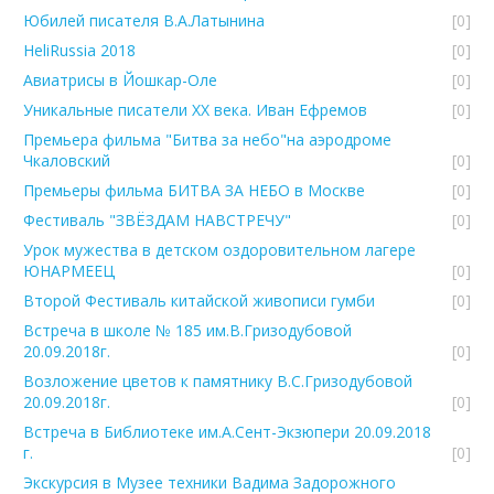
Юбилей писателя В.А.Латынина
[0]
HeliRussia 2018
[0]
Авиатрисы в Йошкар-Оле
[0]
Уникальные писатели ХХ века. Иван Ефремов
[0]
Премьера фильма "Битва за небо"на аэродроме
Чкаловский
[0]
Премьеры фильма БИТВА ЗА НЕБО в Москве
[0]
Фестиваль "ЗВЁЗДАМ НАВСТРЕЧУ"
[0]
Урок мужества в детском оздоровительном лагере
ЮНАРМЕЕЦ
[0]
Второй Фестиваль китайской живописи гумби
[0]
Встреча в школе № 185 им.В.Гризодубовой
20.09.2018г.
[0]
Возложение цветов к памятнику В.С.Гризодубовой
20.09.2018г.
[0]
Встреча в Библиотеке им.А.Сент-Экзюпери 20.09.2018
г.
[0]
Экскурсия в Музее техники Вадима Задорожного