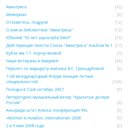
Авиатриса
[42]
Мемориал
[6]
Отзовитесь, подруги!
[12]
О книгах библиотеки "Авиатрисы"
[12]
Юбилей "50 лет аэроклуба МАИ"
[33]
Действующие пилоты Союза "Авиатриса" Альбом № 1
[37]
Кубок им. Г.Г. Корчугановой
[3]
Наши ветераны в Америке!
[36]
Перелет по маршруту экипажа В.С. Гризодубовой
[6]
7-ой международный Форум женщин летных
специальностей
[100]
Поездка в США октябрь 2007
[0]
Литературно-музыкальный вечер "Крылатые дочери
России"
[0]
Анкоридж штат Аляска. Конференция 99s.
[0]
«Women in Aviation, International» 2008.
[0]
2 и 9 мая 2008 года
[0]