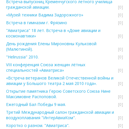
Встреча выпускниц Кременчугского летного училища
гражданской авиации.
[0]
«Музей техники Вадима Задорожного»
[0]
Встреча в гимназии г. Фрязино
[0]
"Авиатриса" 18 лет. Встреча в «Доме авиации и
космонавтики»
[0]
День рождения Елены Мироновны Кульковой
(Малютиной).
[0]
"Helirussia" 2010.
[0]
VIII конференция Союза женщин лётных
специальностей «Авиатриса»
[0]
«Встреча ветеранов Великой Отечественной войны и
авиации у Большого театра 2 мая 2010 года».
[0]
Открытие памятника Герою Советского Союза Нине
Максимовне Распоповой.
[0]
Ежегодный Бал Победы 9 мая.
[0]
Третий Международный салон гражданской авиации и
воздухоплавания "ИнтерАвиаКом".
[0]
Коротко о разном. "Авиатриса".
[0]