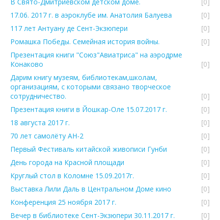
В Свято-Дмитриевском детском доме.
[0]
17.06. 2017 г. в аэроклубе им. Анатолия Балуева
[0]
117 лет Антуану де Сент-Экзюпери
[0]
Ромашка Победы. Семейная история войны.
[0]
Презентация книги "Союз"Авиатриса" на аэродрме
Конаково
[0]
Дарим книгу музеям, библиотекам,школам,
организациям, с которыми связано творческое
сотрудничество.
[0]
Презентация книги в Йошкар-Оле 15.07.2017 г.
[0]
18 августа 2017 г.
[0]
70 лет самолёту АН-2
[0]
Первый Фестиваль китайской живописи Гунби
[0]
День города на Красной площади
[0]
Круглый стол в Коломне 15.09.2017г.
[0]
Выставка Лили Даль в Центральном Доме кино
[0]
Конференция 25 ноября 2017 г.
[0]
Вечер в библиотеке Сент-Экзюпери 30.11.2017 г.
[0]