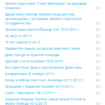
Презентация книги "Союз"Авиатриса" на аэродрме
Конаково
[0]
Дарим книгу музеям, библиотекам,школам,
организациям, с которыми связано творческое
сотрудничество.
[0]
Презентация книги в Йошкар-Оле 15.07.2017 г.
[0]
18 августа 2017 г.
[0]
70 лет самолёту АН-2
[0]
Первый Фестиваль китайской живописи Гунби
[0]
День города на Красной площади
[0]
Круглый стол в Коломне 15.09.2017г.
[0]
Выставка Лили Даль в Центральном Доме кино
[0]
Конференция 25 ноября 2017 г.
[0]
Вечер в библиотеке Сент-Экзюпери 30.11.2017 г.
[0]
Прощание с Мариной Попович 04.12.2017 г.
[0]
Совет "Авиатрисы" 08.12.2017 г.
[0]
Закрытие Форума "Крепка семья-сильна Россия"в
Музее Победы 10.12.2017г.
[0]