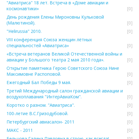
"Авиатриса" 18 лет. Встреча в «Доме авиации и
космонавтики»
[0]
День рождения Елены Мироновны Кульковой
(Малютиной).
[0]
"Helirussia" 2010.
[0]
VIII конференция Союза женщин лётных
специальностей «Авиатриса»
[0]
«Встреча ветеранов Великой Отечественной войны и
авиации у Большого театра 2 мая 2010 года».
[0]
Открытие памятника Герою Советского Союза Нине
Максимовне Распоповой.
[0]
Ежегодный Бал Победы 9 мая.
[0]
Третий Международный салон гражданской авиации и
воздухоплавания "ИнтерАвиаКом".
[0]
Коротко о разном. "Авиатриса".
[0]
100-летие В.С.Гризодубовой.
[0]
Петербургский авиасалон- 2011
[0]
МАКС - 2011
[0]
Бельцова Галина Павловна в строю, как всегда!
[0]