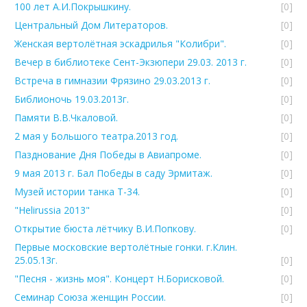
100 лет А.И.Покрышкину.
[0]
Центральный Дом Литераторов.
[0]
Женская вертолётная эскадрилья "Колибри".
[0]
Вечер в библиотеке Сент-Экзюпери 29.03. 2013 г.
[0]
Встреча в гимназии Фрязино 29.03.2013 г.
[0]
Библионочь 19.03.2013г.
[0]
Памяти В.В.Чкаловой.
[0]
2 мая у Большого театра.2013 год.
[0]
Пазднование Дня Победы в Авиапроме.
[0]
9 мая 2013 г. Бал Победы в саду Эрмитаж.
[0]
Музей истории танка Т-34.
[0]
"Helirussia 2013"
[0]
Открытие бюста лётчику В.И.Попкову.
[0]
Первые московские вертолётные гонки. г.Клин.
25.05.13г.
[0]
"Песня - жизнь моя". Концерт Н.Борисковой.
[0]
Семинар Союза женщин России.
[0]