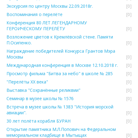
Экскурсия по центру Москвы 22.09.2018г.
[0]
Воспоминания о перелёте
[0]
Конференция 80 ЛЕТ ЛЕГЕНДАРНОМУ
ГЕРОИЧЕСКОМУ ПЕРЕЛЁТУ
[0]
Возложение цветов к Кремлёвской стене. Памяти
П.Осипенко.
[0]
Награждение победителей Конкурса Грантов Мэра
Москвы
[0]
Международная конференция в Москве 12.10.2018 г.
[0]
Просмотр фильма "Битва за небо" в школе № 285
[0]
"Перелёты ХХ века"
[0]
Выставка "Сохранённые реликвии"
[0]
Семинар в музее школы № 1576
[0]
Встреча в музее школы № 1383 "История морской
авиации".
[0]
30 лет полёта корабля БУРАН
[0]
Открытие памятника М.Л.Попович на Федеральном
мемориальном кладбище в Мытыщах
[0]