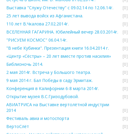
Выставка "Служу Отечеству" с 09.02.14 по 12.06.14г.
[0]
25 лет вывода войск из Афганистана.
[0]
110 лет В.Чкалова 27.02.2014г.
[0]
ВСЕЛЕННАЯ ГАГАРИНА. Юбилейный вечер 28.03.2014г.
[0]
"РИСУЕМ КОСМОС" 06.04.14г.
[0]
"В небе Кубинки". Презентация книги 16.04.2014 г.
[0]
«Центр «Сёстры» – 20 лет вместе против насилия»
[0]
Библионочь 2014.
[0]
2 мая 2014г. Встреча у Большого театра.
[0]
9 мая 2014 г. Бал Победы в саду Эрмитаж.
[0]
Конференция в Калифорнии 6-8 марта 2014г.
[0]
Открытие музея В.С.Гризодубовой.
[0]
АВИАТРИСА на Выставке вертолётной индустрии
2014
[0]
Фестиваль авиа и мотоспорта
[0]
ВертоСлёт
[0]