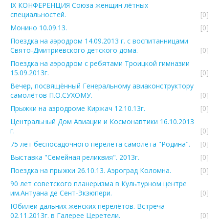
IX КОНФЕРЕНЦИЯ Союза женщин лётных
специальностей.
[0]
Монино 10.09.13.
[0]
Поездка на аэродром 14.09.2013 г. с воспитанницами
Свято-Дмитриевского детского дома.
[0]
Поездка на аэродром с ребятами Троицкой гимназии
15.09.2013г.
[0]
Вечер, посвящённый Генеральному авиаконструктору
самолётов П.О.СУХОМУ.
[0]
Прыжки на аэродроме Киржач 12.10.13г.
[0]
Центральный Дом Авиации и Космонавтики 16.10.2013
г.
[0]
75 лет беспосадочного перелёта самолёта "Родина".
[0]
Выставка "Семейная реликвия". 2013г.
[0]
Поездка на прыжки 26.10.13. Аэроград Коломна.
[0]
90 лет советского планеризма в Культурном центре
им.Антуана де Сент-Экзюпери.
[0]
Юбилеи дальних женских перелётов. Встреча
02.11.2013г. в Галерее Церетели.
[0]