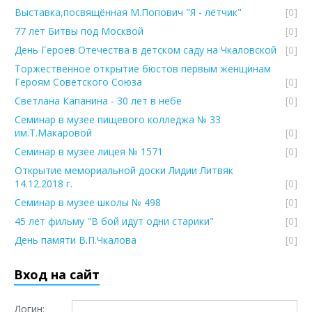
Выставка,посвящённая М.Попович "Я - лётчик"
[0]
77 лет Битвы под Москвой
[0]
День Героев Отечества в детском саду на Чкаловской
[0]
Торжественное открытие бюстов первым женщинам
Героям Советского Союза
[0]
Светлана Капанина - 30 лет в небе
[0]
Семинар в музее пищевого колледжа № 33
им.Т.Макаровой
[0]
Семинар в музее лицея № 1571
[0]
Открытие мемориальной доски Лидии Литвяк
14.12.2018 г.
[0]
Семинар в музее школы № 498
[0]
45 лет фильму "В бой идут одни старики"
[0]
День памяти В.П.Чкалова
[0]
Вход на сайт
Логин: