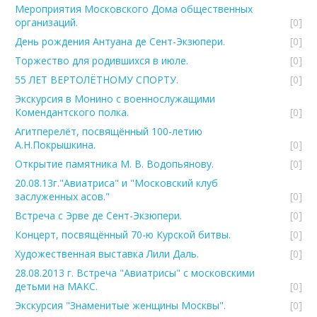
Мероприятия Московского Дома общественных
организаций.
[0]
День рождения Антуана де Сент-Экзюпери.
[0]
Торжество для родившихся в июле.
[0]
55 ЛЕТ ВЕРТОЛЁТНОМУ СПОРТУ.
[0]
Экскурсия в Монино с военнослужащими
Комендантского полка.
[0]
Агитперелёт, посвящённый 100-летию
А.Н.Покрышкина.
[0]
Открытие памятника М. В. Водопьянову.
[0]
20.08.13г."Авиатриса" и "Московский клуб
заслуженных асов."
[0]
Встреча с Эрве де Сент-Экзюпери.
[0]
Концерт, посвящённый 70-ю Курской битвы.
[0]
Художественная выставка Лили Даль.
[0]
28.08.2013 г. Встреча "Авиатрисы" с московскими
детьми на МАКС.
[0]
Экскурсия "Знаменитые женщины Москвы".
[0]