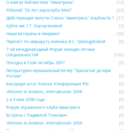
О книгах библиотеки "Авиатрисы"
[12]
Юбилей "50 лет аэроклуба МАИ"
[33]
Действующие пилоты Союза "Авиатриса" Альбом № 1
[37]
Кубок им. Г.Г. Корчугановой
[3]
Наши ветераны в Америке!
[36]
Перелет по маршруту экипажа В.С. Гризодубовой
[6]
7-ой международный Форум женщин летных
специальностей
[100]
Поездка в США октябрь 2007
[0]
Литературно-музыкальный вечер "Крылатые дочери
России"
[0]
Анкоридж штат Аляска. Конференция 99s.
[0]
«Women in Aviation, International» 2008.
[0]
2 и 9 мая 2008 года
[0]
Форум Украинского клуба Авиатриcа
[0]
Встреча с Радмилой Тонкович
[0]
«Women in Aviation, International» 2009.
[0]