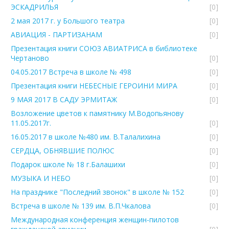
ЭСКАДРИЛЬЯ
[0]
2 мая 2017 г. у Большого театра
[0]
АВИАЦИЯ - ПАРТИЗАНАМ
[0]
Презентация книги СОЮЗ АВИАТРИСА в библиотеке
Чертаново
[0]
04.05.2017 Встреча в школе № 498
[0]
Презентация книги НЕБЕСНЫЕ ГЕРОИНИ МИРА
[0]
9 МАЯ 2017 В САДУ ЭРМИТАЖ
[0]
Возложение цветов к памятнику М.Водопьянову
11.05.2017г.
[0]
16.05.2017 в школе №480 им. В.Талалихина
[0]
СЕРДЦА, ОБНЯВШИЕ ПОЛЮС
[0]
Подарок школе № 18 г.Балашихи
[0]
МУЗЫКА И НЕБО
[0]
На празднике "Последний звонок" в школе № 152
[0]
Встреча в школе № 139 им. В.П.Чкалова
[0]
Международная конференция женщин-пилотов