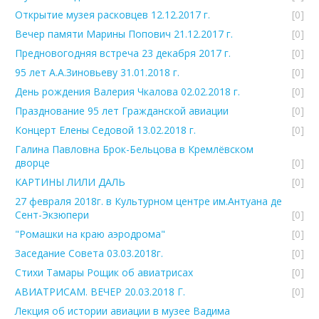
Открытие музея расковцев 12.12.2017 г.
[0]
Вечер памяти Марины Попович 21.12.2017 г.
[0]
Предновогодняя встреча 23 декабря 2017 г.
[0]
95 лет А.А.Зиновьеву 31.01.2018 г.
[0]
День рождения Валерия Чкалова 02.02.2018 г.
[0]
Празднование 95 лет Гражданской авиации
[0]
Концерт Елены Седовой 13.02.2018 г.
[0]
Галина Павловна Брок-Бельцова в Кремлёвском
дворце
[0]
КАРТИНЫ ЛИЛИ ДАЛЬ
[0]
27 февраля 2018г. в Культурном центре им.Антуана де
Сент-Экзюпери
[0]
"Ромашки на краю аэродрома"
[0]
Заседание Совета 03.03.2018г.
[0]
Стихи Тамары Рощик об авиатрисах
[0]
АВИАТРИСАМ. ВЕЧЕР 20.03.2018 Г.
[0]
Лекция об истории авиации в музее Вадима