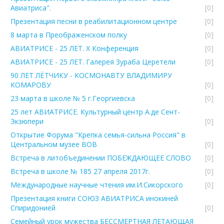
Авиатриса".
[0]
Презентация песни в реабилитационном центре
[0]
8 марта в Преображенском полку
[0]
АВИАТРИСЕ - 25 ЛЕТ. Х Конференция
[0]
АВИАТРИСЕ - 25 ЛЕТ. Галерея Зураба Церетели
[0]
90 ЛЕТ ЛЁТЧИКУ - КОСМОНАВТУ ВЛАДИМИРУ
КОМАРОВУ
[0]
23 марта в школе № 5 г.Георгиевска
[0]
25 лет АВИАТРИСЕ. Культурный центр А.де Сент-
Экзюпери
[0]
Открытие Форума "Крепка семья-сильна Россия" в
Центральном музее ВОВ
[0]
Встреча в литобъединении ПОБЕЖДАЮЩЕЕ СЛОВО
[0]
Встреча в школе № 185 27 апреля 2017г.
[0]
Международные научные чтения им.И.Сикорского
[0]
Презентация книги СОЮЗ АВИАТРИСА инокиней
Спиридонией
[0]
Семейный урок мужества БЕССМЕРТНАЯ ЛЕТАЮЩАЯ