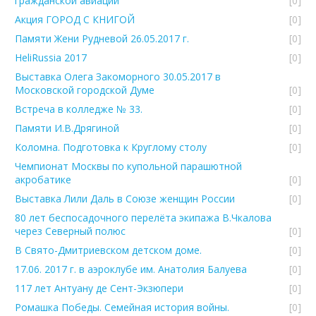
гражданской авиации
[0]
Акция ГОРОД С КНИГОЙ
[0]
Памяти Жени Рудневой 26.05.2017 г.
[0]
HeliRussia 2017
[0]
Выставка Олега Закоморного 30.05.2017 в
Московской городской Думе
[0]
Встреча в колледже № 33.
[0]
Памяти И.В.Дрягиной
[0]
Коломна. Подготовка к Круглому столу
[0]
Чемпионат Москвы по купольной парашютной
акробатике
[0]
Выставка Лили Даль в Союзе женщин России
[0]
80 лет беспосадочного перелёта экипажа В.Чкалова
через Северный полюс
[0]
В Свято-Дмитриевском детском доме.
[0]
17.06. 2017 г. в аэроклубе им. Анатолия Балуева
[0]
117 лет Антуану де Сент-Экзюпери
[0]
Ромашка Победы. Семейная история войны.
[0]