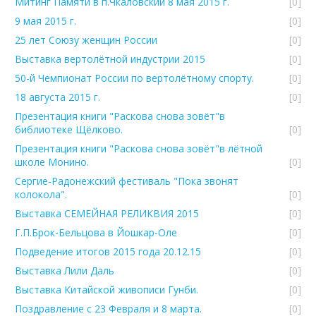
Митинг Памяти в п.Чкаловский 8 мая 2015 г.
[0]
9 мая 2015 г.
[0]
25 лет Союзу женщин России
[0]
Выставка вертолётной индустрии 2015
[0]
50-й Чемпионат России по вертолётному спорту.
[0]
18 августа 2015 г.
[0]
Презентация книги "Раскова снова зовёт"в
библиотеке Щёлково.
[0]
Презентация книги "Раскова снова зовёт"в лётной
школе Монино.
[0]
Сергие-Радонежский фестиваль "Пока звонят
колокола".
[0]
Выставка СЕМЕЙНАЯ РЕЛИКВИЯ 2015
[0]
Г.П.Брок-Бельцова в Йошкар-Оле
[0]
Подведение итогов 2015 года 20.12.15
[0]
Выставка Лили Даль
[0]
Выставка Китайской живописи Гунби.
[0]
Поздравление с 23 Февраля и 8 марта.
[0]