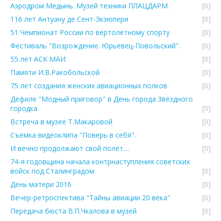
Аэродром Медынь. Музей техники ПЛАЦДАРМ.
[0]
116 лет Антуану де Сент-Экзюпери
[0]
51 Чемпионат России по вертолётному спорту
[0]
Фестиваль "Возрождение. Юрьевец-Повольский".
[0]
55 лет АСК МАИ
[0]
Памяти И.В.Ракобольской
[0]
75 лет создания женских авиационных полков
[0]
Дефиле "Модный приговор" в День города Звёздного
городка
[0]
Встреча в музее Т.Макаровой
[0]
Съёмка видеоклипа "Поверь в себя".
[0]
И вечно продолжают свой полёт....
[0]
74-я годовщина начала контрнаступления советских
войск под Сталинградом
[0]
День матери 2016
[0]
Вечер-ретроспектива "Тайны авиации 20 века"
[0]
Передача бюста В.П.Чкалова в музей
[0]