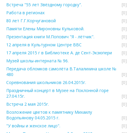
Встреча "55 лет Звёздному городку".
[0]
Работа в регионах
[0]
80 лет Г.Г.Корчугановой
[0]
Памяти Елены Мироновны Кульковой.
[0]
Презентация книги М.Попович "Я - лётчик".
[0]
12 апреля в Культурном Центре ВВС
[0]
17 апреля 2015 г в Библиотеке А. де Сент-Экзюпери
[0]
Музей школы-интерната № 96.
[0]
Передача обломков самолёта В.Талалихина школе №
480
[0]
Соревнования школьников 26.04.2015г.
[0]
Праздничный концерт в Музее на Поклонной горе
27.04.15г.
[0]
Встреча 2 мая 2015г.
[0]
Возложение цветов к памятнику Михаилу
Водопьянову 04.05.2015 г.
[0]
"У войны и женское лицо".
[0]