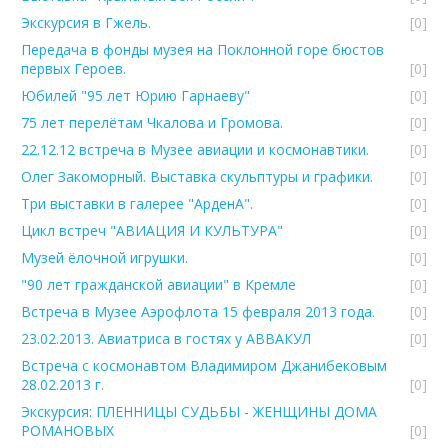
Экскурсия в Гжель.
[0]
Передача в фонды музея на Поклонной горе бюстов
первых Героев.
[0]
Юбилей "95 лет Юрию Гарнаеву"
[0]
75 лет перелётам Чкалова и Громова.
[0]
22.12.12 встреча в Музее авиации и космонавтики.
[0]
Олег Закоморный. Выставка скульптуры и графики.
[0]
Три выставки в галерее "АрденА".
[0]
Цикл встреч "АВИАЦИЯ И КУЛЬТУРА"
[0]
Музей ёлочной игрушки.
[0]
"90 лет гражданской авиации" в Кремле
[0]
Встреча в Музее Аэрофлота 15 февраля 2013 года.
[0]
23.02.2013. Авиатриса в гостях у АВВАКУЛ
[0]
Встреча с космонавтом Владимиром Джанибековым
28.02.2013 г.
[0]
Экскурсия: ПЛЕННИЦЫ СУДЬБЫ - ЖЕНЩИНЫ ДОМА
РОМАНОВЫХ
[0]