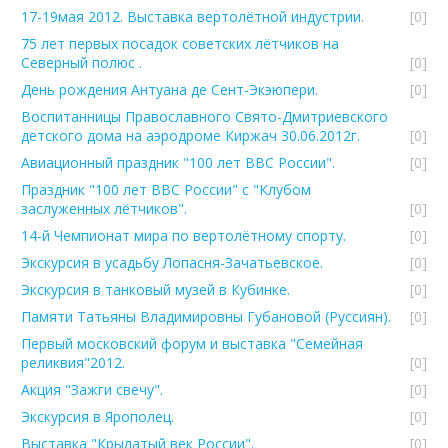
17-19мая 2012. Выставка вертолётной индустрии.
[0]
75 лет первых посадок советских лётчиков на
Северный полюс .
[0]
День рождения Антуана де Сент-Экэюпери.
[0]
Воспитанницы Православного Свято-Дмитриевского
детского дома на аэродроме Киржач 30.06.2012г.
[0]
Авиационный праздник "100 лет ВВС России".
[0]
Праздник "100 лет ВВС России" с "Клубом
заслуженных лётчиков".
[0]
14-й Чемпионат мира по вертолётному спорту.
[0]
Экскурсия в усадьбу Лопасня-Зачатьевское.
[0]
Экскурсия в танковый музей в Кубинке.
[0]
Памяти Татьяны Владимировны Губановой (Руссиян).
[0]
Первый московский форум и выставка "Семейная
реликвия"2012.
[0]
Акция "Зажги свечу".
[0]
Экскурсия в Ярополец.
[0]
Выставка "Крылатый век России".
[0]