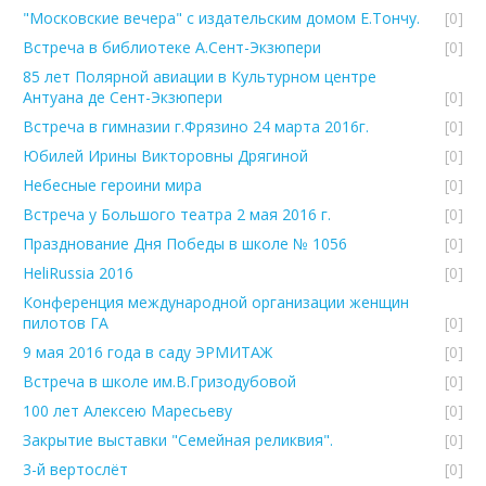
"Московские вечера" с издательским домом Е.Тончу.
[0]
Встреча в библиотеке А.Сент-Экзюпери
[0]
85 лет Полярной авиации в Культурном центре
Антуана де Сент-Экзюпери
[0]
Встреча в гимназии г.Фрязино 24 марта 2016г.
[0]
Юбилей Ирины Викторовны Дрягиной
[0]
Небесные героини мира
[0]
Встреча у Большого театра 2 мая 2016 г.
[0]
Празднование Дня Победы в школе № 1056
[0]
HeliRussia 2016
[0]
Конференция международной организации женщин
пилотов ГА
[0]
9 мая 2016 года в саду ЭРМИТАЖ
[0]
Встреча в школе им.В.Гризодубовой
[0]
100 лет Алексею Маресьеву
[0]
Закрытие выставки "Семейная реликвия".
[0]
3-й вертослёт
[0]