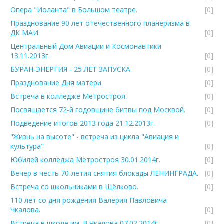
Опера "Иоланта" в Большом театре.
[0]
Празднование 90 лет отечественного планеризма в
ДК МАИ.
[0]
Центральный Дом Авиации и Космонавтики
13.11.2013г.
[0]
БУРАН-ЭНЕРГИЯ - 25 ЛЕТ ЗАПУСКА.
[0]
Празднование Дня матери.
[0]
Встреча в колледже Метростроя.
[0]
Посвящается 72-й годовщине битвы под Москвой.
[0]
Подведение итогов 2013 года 21.12.2013г.
[0]
"Жизнь на высоте" - встреча из цикла "Авиация и
культура"
[0]
Юбилей колледжа Метростроя 30.01.2014г.
[0]
Вечер в честь 70-летия снятия блокады ЛЕНИНГРАДА.
[0]
Встреча со школьниками в Щёлково.
[0]
110 лет со дня рождения Валерия Павловича
Чкалова.
[0]
Встреча в школе им. В.Чкалова 07.02.2014г.
[0]