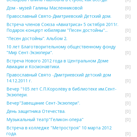
Дом - музей Галины Масленниковой
[0]
Православный Свято-Дмитриевский Детский дом.
[0]
Встреча членов Союза «Авиатриса» 5 октября 2011г.
Подарок-концерт юбилярам "Песен достойны"...
[0]
"Песен достойны". Альбом 2.
[0]
10 лет Благотворительному общественному фонду
"Мир Сент-Экзюпери".
[0]
Встреча Нового 2012 года в Центральном Доме
Авиации и Космонавтики.
[0]
Православный Свято -Дмитриевский детский дом
14.12.2011 г.
[0]
Вечер "105 лет С.П.Королёву в библиотеке им.Сент-
Экзюпери.
[0]
Вечер"Завещание Сент-Экзюпери".
[0]
День защитника Отечества.
[0]
Музыкальный театр"Геликон-опера"
[0]
Встреча в колледже "Метростроя" 10 марта 2012
года.
[0]