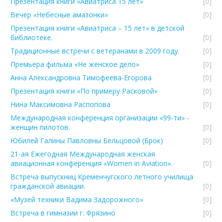
Презентация книги «Авиатриса 15 лет»
[0]
Вечер «Небесные амазонки»
[0]
Презентация книги «Авиатриса – 15 лет» в детской
библиотеке.
[0]
Традиционные встречи с ветеранами в 2009 году.
[0]
Премьера фильма «Не женское дело»
[0]
Анна Александровна Тимофеева-Егорова
[0]
Презентация книги «По примеру Расковой»
[0]
Нина Максимовна Распопова
[0]
Международная конференция организации «99-ти» -
женщин пилотов.
[0]
Юбилей Галины Павловны Бельцовой (Брок)
[0]
21-ая Ежегодная Международная женская
авиационная конференция «Women in Aviation».
[0]
Встреча выпускниц Кременчугского летного училища
гражданской авиации.
[0]
«Музей техники Вадима Задорожного»
[0]
Встреча в гимназии г. Фрязино
[0]