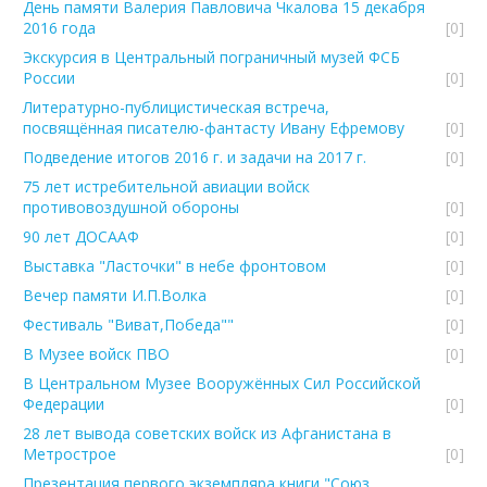
День памяти Валерия Павловича Чкалова 15 декабря
2016 года
[0]
Экскурсия в Центральный пограничный музей ФСБ
России
[0]
Литературно-публицистическая встреча,
посвящённая писателю-фантасту Ивану Ефремову
[0]
Подведение итогов 2016 г. и задачи на 2017 г.
[0]
75 лет истребительной авиации войск
противовоздушной обороны
[0]
90 лет ДОСААФ
[0]
Выставка "Ласточки" в небе фронтовом
[0]
Вечер памяти И.П.Волка
[0]
Фестиваль "Виват,Победа""
[0]
В Музее войск ПВО
[0]
В Центральном Музее Вооружённых Сил Российской
Федерации
[0]
28 лет вывода советских войск из Афганистана в
Метрострое
[0]
Презентация первого экземпляра книги "Союз