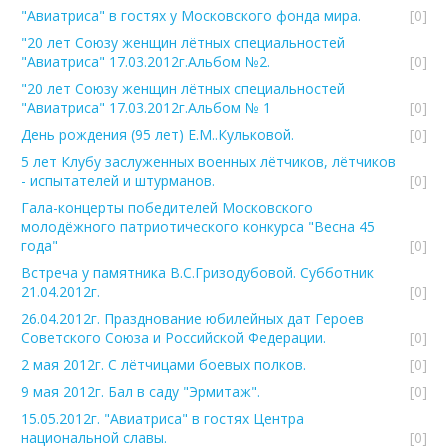
"Авиатриса" в гостях у Московского фонда мира.
[0]
"20 лет Союзу женщин лётных специальностей
"Авиатриса" 17.03.2012г.Альбом №2.
[0]
"20 лет Союзу женщин лётных специальностей
"Авиатриса" 17.03.2012г.Альбом № 1
[0]
День рождения (95 лет) Е.М..Кульковой.
[0]
5 лет Клубу заслуженных военных лётчиков, лётчиков
- испытателей и штурманов.
[0]
Гала-концерты победителей Московского
молодёжного патриотического конкурса "Весна 45
года"
[0]
Встреча у памятника В.С.Гризодубовой. Субботник
21.04.2012г.
[0]
26.04.2012г. Празднование юбилейных дат Героев
Советского Союза и Российской Федерации.
[0]
2 мая 2012г. С лётчицами боевых полков.
[0]
9 мая 2012г. Бал в саду "Эрмитаж".
[0]
15.05.2012г. "Авиатриса" в гостях Центра
национальной славы.
[0]