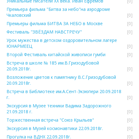
Уникальные писатели ХХ века. Иван Ефремов
[0]
Премьера фильма "Битва за небо"на аэродроме
Чкаловский
[0]
Премьеры фильма БИТВА ЗА НЕБО в Москве
[0]
Фестиваль "ЗВЁЗДАМ НАВСТРЕЧУ"
[0]
Урок мужества в детском оздоровительном лагере
ЮНАРМЕЕЦ
[0]
Второй Фестиваль китайской живописи гумби
[0]
Встреча в школе № 185 им.В.Гризодубовой
20.09.2018г.
[0]
Возложение цветов к памятнику В.С.Гризодубовой
20.09.2018г.
[0]
Встреча в Библиотеке им.А.Сент-Экзюпери 20.09.2018
г.
[0]
Экскурсия в Музее техники Вадима Задорожного
21.09.2018 г.
[0]
Торжественная встреча "Союз Крыльев"
[0]
Экскурсия в Музей космонавтики 22.09.2018г.
[0]
Прогулка на ВДНХ 22.09.2018г.
[0]