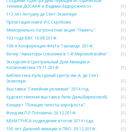
Создание «Центра действующей исторической
техники ДОСААФ и Вадима Задорожного».
[0]
113 лет Антуану де Сент-Экзюпери
[0]
Презетация книги И.С.Скробова.
[0]
Мемориально-патронатная акция "Память".
[0]
102 года ВВС 16.08.2014г.
[0]
108-я Конференция ФАИ в Таиланде. 2014г.
[0]
Вечер "Авиаторы-союзники в 1-й Мировой войне"
[0]
Экскурсия в Центральный Дом Авиации и
Космонавтики 19.11.2014г.
[0]
Библиотека-Культурный Центр им. А. де Сент-
Экзюпери
[0]
Выставка "Семейная реликвия" 2014 год.
[0]
Художественная выставка Лили Даль(Бирюковой)
[0]
Концерт "Поющие пилоты аэрофлота".
[0]
Фонд им.П.Р.Поповича. 20.12.2014г.
[0]
АВИАТРИСА-подведение итогов 2014 года.
[0]
100 лет Дальней авиации и ПВО. 29.12.2014г.
[0]