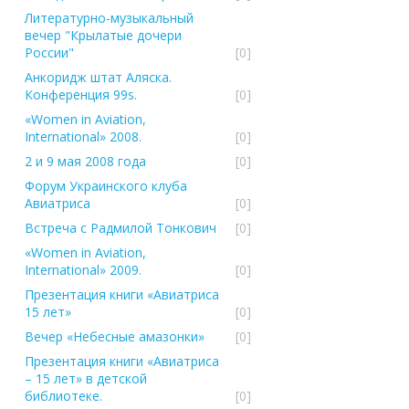
Литературно-музыкальный
вечер "Крылатые дочери
России"
[0]
Анкоридж штат Аляска.
Конференция 99s.
[0]
«Women in Aviation,
International» 2008.
[0]
2 и 9 мая 2008 года
[0]
Форум Украинского клуба
Авиатриcа
[0]
Встреча с Радмилой Тонкович
[0]
«Women in Aviation,
International» 2009.
[0]
Презентация книги «Авиатриса
15 лет»
[0]
Вечер «Небесные амазонки»
[0]
Презентация книги «Авиатриса
– 15 лет» в детской
библиотеке.
[0]