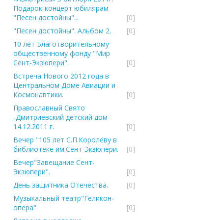
Подарок-концерт юбилярам
"Песен достойны"...
[0]
"Песен достойны". Альбом 2.
[0]
10 лет Благотворительному
общественному фонду "Мир
Сент-Экзюпери".
[0]
Встреча Нового 2012 года в
Центральном Доме Авиации и
Космонавтики.
[0]
Православный Свято
-Дмитриевский детский дом
14.12.2011 г.
[0]
Вечер "105 лет С.П.Королёву в
библиотеке им.Сент-Экзюпери.
[0]
Вечер"Завещание Сент-
Экзюпери".
[0]
День защитника Отечества.
[0]
Музыкальный театр"Геликон-
опера"
[0]