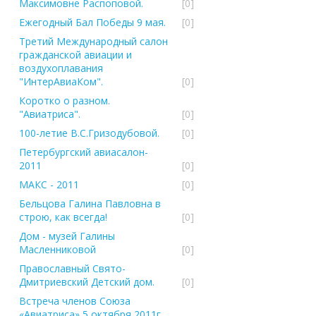
Максимовне Распоповой.
[0]
Ежегодный Бал Победы 9 мая.
[0]
Третий Международный салон
гражданской авиации и
воздухоплавания
"ИнтерАвиаКом".
[0]
Коротко о разном.
"Авиатриса".
[0]
100-летие В.С.Гризодубовой.
[0]
Петербургский авиасалон-
2011
[0]
МАКС - 2011
[0]
Бельцова Галина Павловна в
строю, как всегда!
[0]
Дом - музей Галины
Масленниковой
[0]
Православный Свято-
Дмитриевский Детский дом.
[0]
Встреча членов Союза
«Авиатриса» 5 октября 2011г.