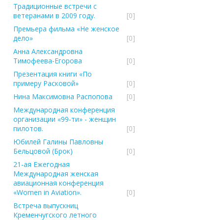
Традиционные встречи с
ветеранами в 2009 году.
[0]
Премьера фильма «Не женское
дело»
[0]
Анна Александровна
Тимофеева-Егорова
[0]
Презентация книги «По
примеру Расковой»
[0]
Нина Максимовна Распопова
[0]
Международная конференция
организации «99-ти» - женщин
пилотов.
[0]
Юбилей Галины Павловны
Бельцовой (Брок)
[0]
21-ая Ежегодная
Международная женская
авиационная конференция
«Women in Aviation».
[0]
Встреча выпускниц
Кременчугского летного