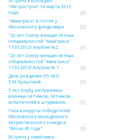
Встреча в колледже
"Метростроя" 10 марта 2012
года.
[0]
"Авиатриса" в гостях у
Московского фонда мира.
[0]
"20 лет Союзу женщин лётных
специальностей "Авиатриса"
17.03.2012г.Альбом №2.
[0]
"20 лет Союзу женщин лётных
специальностей "Авиатриса"
17.03.2012г.Альбом № 1
[0]
День рождения (95 лет)
Е.М..Кульковой.
[0]
5 лет Клубу заслуженных
военных лётчиков, лётчиков -
испытателей и штурманов.
[0]
Гала-концерты победителей
Московского молодёжного
патриотического конкурса
"Весна 45 года"
[0]
Встреча у памятника