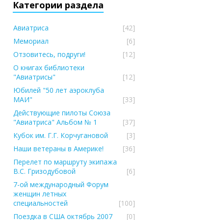
Категории раздела
Авиатриса
[42]
Мемориал
[6]
Отзовитесь, подруги!
[12]
О книгах библиотеки
"Авиатрисы"
[12]
Юбилей "50 лет аэроклуба
МАИ"
[33]
Действующие пилоты Союза
"Авиатриса" Альбом № 1
[37]
Кубок им. Г.Г. Корчугановой
[3]
Наши ветераны в Америке!
[36]
Перелет по маршруту экипажа
В.С. Гризодубовой
[6]
7-ой международный Форум
женщин летных
специальностей
[100]
Поездка в США октябрь 2007
[0]