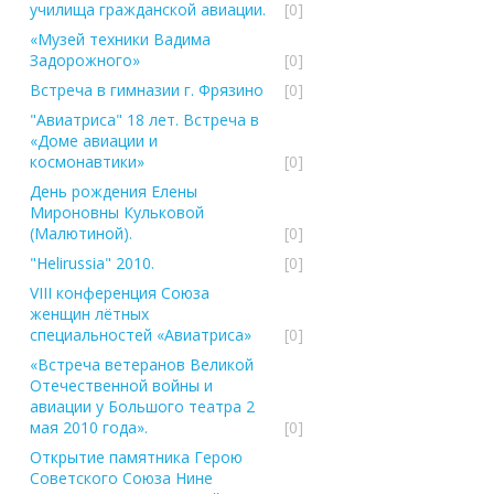
училища гражданской авиации.
[0]
«Музей техники Вадима
Задорожного»
[0]
Встреча в гимназии г. Фрязино
[0]
"Авиатриса" 18 лет. Встреча в
«Доме авиации и
космонавтики»
[0]
День рождения Елены
Мироновны Кульковой
(Малютиной).
[0]
"Helirussia" 2010.
[0]
VIII конференция Союза
женщин лётных
специальностей «Авиатриса»
[0]
«Встреча ветеранов Великой
Отечественной войны и
авиации у Большого театра 2
мая 2010 года».
[0]
Открытие памятника Герою
Советского Союза Нине