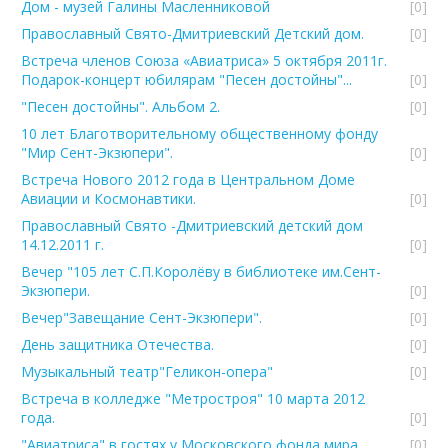
Дом - музей Галины Масленниковой
[0]
Православный Свято-Дмитриевский Детский дом.
[0]
Встреча членов Союза «Авиатриса» 5 октября 2011г.
Подарок-концерт юбилярам "Песен достойны"...
[0]
"Песен достойны". Альбом 2.
[0]
10 лет Благотворительному общественному фонду
"Мир Сент-Экзюпери".
[0]
Встреча Нового 2012 года в Центральном Доме
Авиации и Космонавтики.
[0]
Православный Свято -Дмитриевский детский дом
14.12.2011 г.
[0]
Вечер "105 лет С.П.Королёву в библиотеке им.Сент-
Экзюпери.
[0]
Вечер"Завещание Сент-Экзюпери".
[0]
День защитника Отечества.
[0]
Музыкальный театр"Геликон-опера"
[0]
Встреча в колледже "Метростроя" 10 марта 2012
года.
[0]
"Авиатриса" в гостях у Московского фонда мира.
[0]