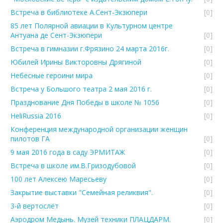
Встреча в библиотеке А.Сент-Экзюпери
[0]
85 лет Полярной авиации в Культурном центре
Антуана де Сент-Экзюпери
[0]
Встреча в гимназии г.Фрязино 24 марта 2016г.
[0]
Юбилей Ирины Викторовны Дрягиной
[0]
Небесные героини мира
[0]
Встреча у Большого театра 2 мая 2016 г.
[0]
Празднование Дня Победы в школе № 1056
[0]
HeliRussia 2016
[0]
Конференция международной организации женщин
пилотов ГА
[0]
9 мая 2016 года в саду ЭРМИТАЖ
[0]
Встреча в школе им.В.Гризодубовой
[0]
100 лет Алексею Маресьеву
[0]
Закрытие выставки "Семейная реликвия".
[0]
3-й вертослёт
[0]
Аэродром Медынь. Музей техники ПЛАЦДАРМ.
[0]