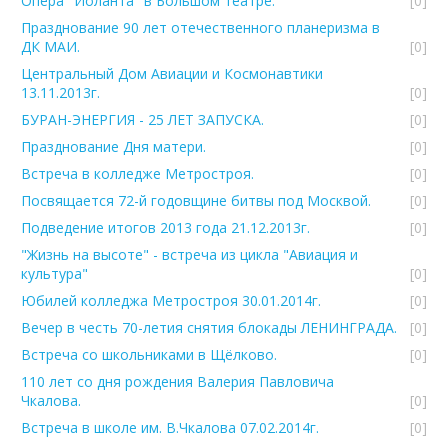
Опера "Иоланта" в Большом театре.
[0]
Празднование 90 лет отечественного планеризма в
ДК МАИ.
[0]
Центральный Дом Авиации и Космонавтики
13.11.2013г.
[0]
БУРАН-ЭНЕРГИЯ - 25 ЛЕТ ЗАПУСКА.
[0]
Празднование Дня матери.
[0]
Встреча в колледже Метростроя.
[0]
Посвящается 72-й годовщине битвы под Москвой.
[0]
Подведение итогов 2013 года 21.12.2013г.
[0]
"Жизнь на высоте" - встреча из цикла "Авиация и
культура"
[0]
Юбилей колледжа Метростроя 30.01.2014г.
[0]
Вечер в честь 70-летия снятия блокады ЛЕНИНГРАДА.
[0]
Встреча со школьниками в Щёлково.
[0]
110 лет со дня рождения Валерия Павловича
Чкалова.
[0]
Встреча в школе им. В.Чкалова 07.02.2014г.
[0]