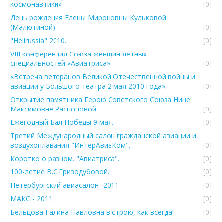
космонавтики»
[0]
День рождения Елены Мироновны Кульковой
(Малютиной).
[0]
"Helirussia" 2010.
[0]
VIII конференция Союза женщин лётных
специальностей «Авиатриса»
[0]
«Встреча ветеранов Великой Отечественной войны и
авиации у Большого театра 2 мая 2010 года».
[0]
Открытие памятника Герою Советского Союза Нине
Максимовне Распоповой.
[0]
Ежегодный Бал Победы 9 мая.
[0]
Третий Международный салон гражданской авиации и
воздухоплавания "ИнтерАвиаКом".
[0]
Коротко о разном. "Авиатриса".
[0]
100-летие В.С.Гризодубовой.
[0]
Петербургский авиасалон- 2011
[0]
МАКС - 2011
[0]
Бельцова Галина Павловна в строю, как всегда!
[0]