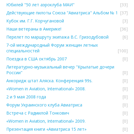
Юбилей "50 лет аэроклуба МАИ"
[33]
Действующие пилоты Союза "Авиатриса" Альбом № 1
[37]
Кубок им. Г.Г. Корчугановой
[3]
Наши ветераны в Америке!
[36]
Перелет по маршруту экипажа В.С. Гризодубовой
[6]
7-ой международный Форум женщин летных
специальностей
[100]
Поездка в США октябрь 2007
[0]
Литературно-музыкальный вечер "Крылатые дочери
России"
[0]
Анкоридж штат Аляска. Конференция 99s.
[0]
«Women in Aviation, International» 2008.
[0]
2 и 9 мая 2008 года
[0]
Форум Украинского клуба Авиатриcа
[0]
Встреча с Радмилой Тонкович
[0]
«Women in Aviation, International» 2009.
[0]
Презентация книги «Авиатриса 15 лет»
[0]