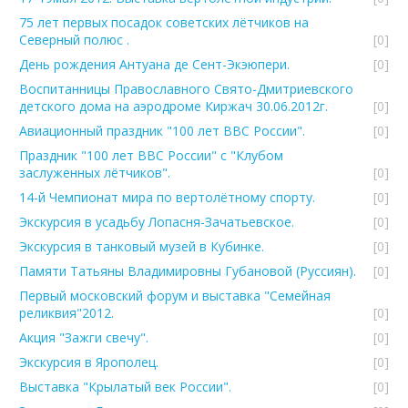
75 лет первых посадок советских лётчиков на
Северный полюс .
[0]
День рождения Антуана де Сент-Экэюпери.
[0]
Воспитанницы Православного Свято-Дмитриевского
детского дома на аэродроме Киржач 30.06.2012г.
[0]
Авиационный праздник "100 лет ВВС России".
[0]
Праздник "100 лет ВВС России" с "Клубом
заслуженных лётчиков".
[0]
14-й Чемпионат мира по вертолётному спорту.
[0]
Экскурсия в усадьбу Лопасня-Зачатьевское.
[0]
Экскурсия в танковый музей в Кубинке.
[0]
Памяти Татьяны Владимировны Губановой (Руссиян).
[0]
Первый московский форум и выставка "Семейная
реликвия"2012.
[0]
Акция "Зажги свечу".
[0]
Экскурсия в Ярополец.
[0]
Выставка "Крылатый век России".
[0]