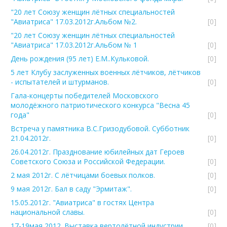
"20 лет Союзу женщин лётных специальностей
"Авиатриса" 17.03.2012г.Альбом №2.
[0]
"20 лет Союзу женщин лётных специальностей
"Авиатриса" 17.03.2012г.Альбом № 1
[0]
День рождения (95 лет) Е.М..Кульковой.
[0]
5 лет Клубу заслуженных военных лётчиков, лётчиков
- испытателей и штурманов.
[0]
Гала-концерты победителей Московского
молодёжного патриотического конкурса "Весна 45
года"
[0]
Встреча у памятника В.С.Гризодубовой. Субботник
21.04.2012г.
[0]
26.04.2012г. Празднование юбилейных дат Героев
Советского Союза и Российской Федерации.
[0]
2 мая 2012г. С лётчицами боевых полков.
[0]
9 мая 2012г. Бал в саду "Эрмитаж".
[0]
15.05.2012г. "Авиатриса" в гостях Центра
национальной славы.
[0]
17-19мая 2012. Выставка вертолётной индустрии.
[0]