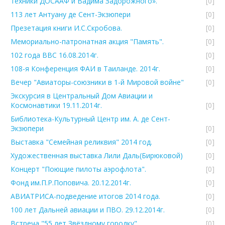
техники ДОСААФ и Вадима Задорожного».
[0]
113 лет Антуану де Сент-Экзюпери
[0]
Презетация книги И.С.Скробова.
[0]
Мемориально-патронатная акция "Память".
[0]
102 года ВВС 16.08.2014г.
[0]
108-я Конференция ФАИ в Таиланде. 2014г.
[0]
Вечер "Авиаторы-союзники в 1-й Мировой войне"
[0]
Экскурсия в Центральный Дом Авиации и
Космонавтики 19.11.2014г.
[0]
Библиотека-Культурный Центр им. А. де Сент-
Экзюпери
[0]
Выставка "Семейная реликвия" 2014 год.
[0]
Художественная выставка Лили Даль(Бирюковой)
[0]
Концерт "Поющие пилоты аэрофлота".
[0]
Фонд им.П.Р.Поповича. 20.12.2014г.
[0]
АВИАТРИСА-подведение итогов 2014 года.
[0]
100 лет Дальней авиации и ПВО. 29.12.2014г.
[0]
Встреча "55 лет Звёздному городку".
[0]