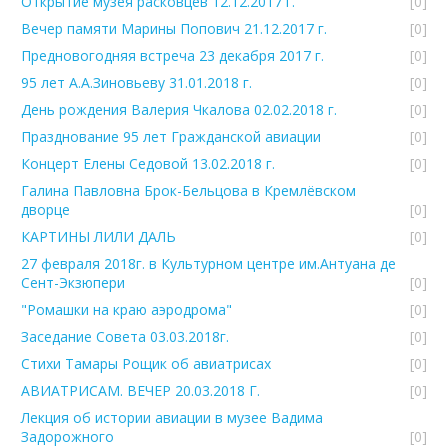
Открытие музея расковцев 12.12.2017 г.
[0]
Вечер памяти Марины Попович 21.12.2017 г.
[0]
Предновогодняя встреча 23 декабря 2017 г.
[0]
95 лет А.А.Зиновьеву 31.01.2018 г.
[0]
День рождения Валерия Чкалова 02.02.2018 г.
[0]
Празднование 95 лет Гражданской авиации
[0]
Концерт Елены Седовой 13.02.2018 г.
[0]
Галина Павловна Брок-Бельцова в Кремлёвском
дворце
[0]
КАРТИНЫ ЛИЛИ ДАЛЬ
[0]
27 февраля 2018г. в Культурном центре им.Антуана де
Сент-Экзюпери
[0]
"Ромашки на краю аэродрома"
[0]
Заседание Совета 03.03.2018г.
[0]
Стихи Тамары Рощик об авиатрисах
[0]
АВИАТРИСАМ. ВЕЧЕР 20.03.2018 Г.
[0]
Лекция об истории авиации в музее Вадима
Задорожного
[0]