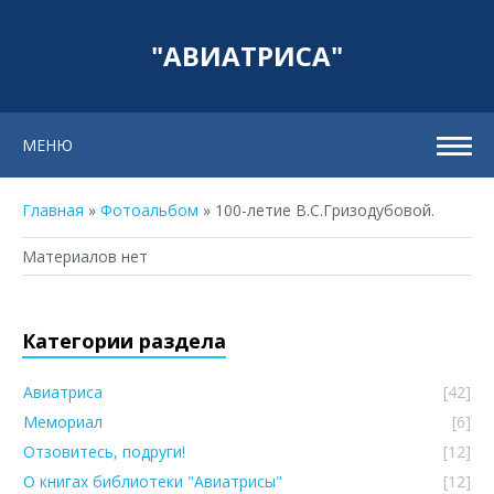
"АВИАТРИСА"
МЕНЮ
Главная
»
Фотоальбом
» 100-летие В.С.Гризодубовой.
Материалов нет
Категории раздела
Авиатриса
[42]
Мемориал
[6]
Отзовитесь, подруги!
[12]
О книгах библиотеки "Авиатрисы"
[12]