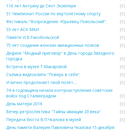
116 лет Антуану де Сент-Экзюпери
[0]
51 Чемпионат России по вертолётному спорту
[0]
Фестиваль "Возрождение. Юрьевец-Повольский".
[0]
55 лет АСК МАИ
[0]
Памяти И.В.Ракобольской
[0]
75 лет создания женских авиационных полков
[0]
Дефиле "Модный приговор" в День города Звёздного
городка
[0]
Встреча в музее Т.Макаровой
[0]
Съёмка видеоклипа "Поверь в себя".
[0]
И вечно продолжают свой полёт....
[0]
74-я годовщина начала контрнаступления советских
войск под Сталинградом
[0]
День матери 2016
[0]
Вечер-ретроспектива "Тайны авиации 20 века"
[0]
Передача бюста В.П.Чкалова в музей
[0]
День памяти Валерия Павловича Чкалова 15 декабря