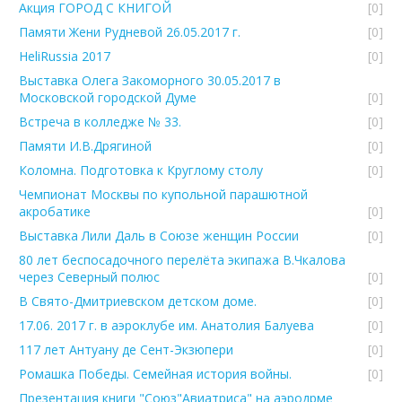
Акция ГОРОД С КНИГОЙ
[0]
Памяти Жени Рудневой 26.05.2017 г.
[0]
HeliRussia 2017
[0]
Выставка Олега Закоморного 30.05.2017 в
Московской городской Думе
[0]
Встреча в колледже № 33.
[0]
Памяти И.В.Дрягиной
[0]
Коломна. Подготовка к Круглому столу
[0]
Чемпионат Москвы по купольной парашютной
акробатике
[0]
Выставка Лили Даль в Союзе женщин России
[0]
80 лет беспосадочного перелёта экипажа В.Чкалова
через Северный полюс
[0]
В Свято-Дмитриевском детском доме.
[0]
17.06. 2017 г. в аэроклубе им. Анатолия Балуева
[0]
117 лет Антуану де Сент-Экзюпери
[0]
Ромашка Победы. Семейная история войны.
[0]
Презентация книги "Союз"Авиатриса" на аэродрме