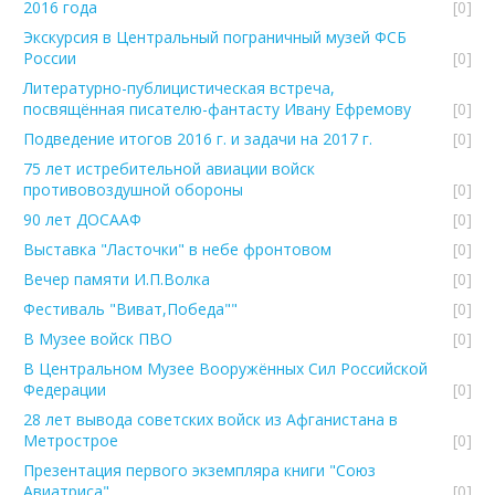
2016 года
[0]
Экскурсия в Центральный пограничный музей ФСБ
России
[0]
Литературно-публицистическая встреча,
посвящённая писателю-фантасту Ивану Ефремову
[0]
Подведение итогов 2016 г. и задачи на 2017 г.
[0]
75 лет истребительной авиации войск
противовоздушной обороны
[0]
90 лет ДОСААФ
[0]
Выставка "Ласточки" в небе фронтовом
[0]
Вечер памяти И.П.Волка
[0]
Фестиваль "Виват,Победа""
[0]
В Музее войск ПВО
[0]
В Центральном Музее Вооружённых Сил Российской
Федерации
[0]
28 лет вывода советских войск из Афганистана в
Метрострое
[0]
Презентация первого экземпляра книги "Союз
Авиатриса".
[0]