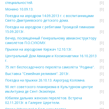
специальностей.
[0]
Монино 10.09.13.
[0]
Поездка на аэродром 14.09.2013 г. с воспитанницами
Свято-Дмитриевского детского дома.
[0]
Поездка на аэродром с ребятами Троицкой гимназии
15.09.2013г.
[0]
Вечер, посвящённый Генеральному авиаконструктору
самолётов П.О.СУХОМУ.
[0]
Прыжки на аэродроме Киржач 12.10.13г.
[0]
Центральный Дом Авиации и Космонавтики 16.10.2013
г.
[0]
75 лет беспосадочного перелёта самолёта "Родина".
[0]
Выставка "Семейная реликвия". 2013г.
[0]
Поездка на прыжки 26.10.13. Аэроград Коломна.
[0]
90 лет советского планеризма в Культурном центре
им.Антуана де Сент-Экзюпери.
[0]
Юбилеи дальних женских перелётов. Встреча
02.11.2013г. в Галерее Церетели.
[0]