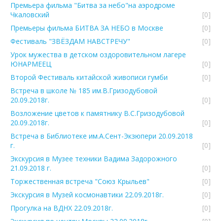
Премьера фильма "Битва за небо"на аэродроме
Чкаловский
[0]
Премьеры фильма БИТВА ЗА НЕБО в Москве
[0]
Фестиваль "ЗВЁЗДАМ НАВСТРЕЧУ"
[0]
Урок мужества в детском оздоровительном лагере
ЮНАРМЕЕЦ
[0]
Второй Фестиваль китайской живописи гумби
[0]
Встреча в школе № 185 им.В.Гризодубовой
20.09.2018г.
[0]
Возложение цветов к памятнику В.С.Гризодубовой
20.09.2018г.
[0]
Встреча в Библиотеке им.А.Сент-Экзюпери 20.09.2018
г.
[0]
Экскурсия в Музее техники Вадима Задорожного
21.09.2018 г.
[0]
Торжественная встреча "Союз Крыльев"
[0]
Экскурсия в Музей космонавтики 22.09.2018г.
[0]
Прогулка на ВДНХ 22.09.2018г.
[0]