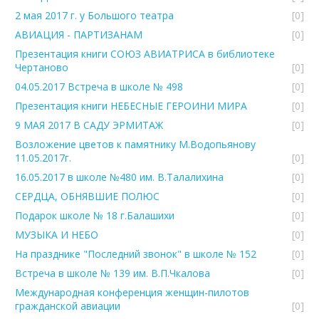
2 мая 2017 г. у Большого театра
[0]
АВИАЦИЯ - ПАРТИЗАНАМ
[0]
Презентация книги СОЮЗ АВИАТРИСА в библиотеке
Чертаново
[0]
04.05.2017 Встреча в школе № 498
[0]
Презентация книги НЕБЕСНЫЕ ГЕРОИНИ МИРА
[0]
9 МАЯ 2017 В САДУ ЭРМИТАЖ
[0]
Возложение цветов к памятнику М.Водопьянову
11.05.2017г.
[0]
16.05.2017 в школе №480 им. В.Талалихина
[0]
СЕРДЦА, ОБНЯВШИЕ ПОЛЮС
[0]
Подарок школе № 18 г.Балашихи
[0]
МУЗЫКА И НЕБО
[0]
На празднике "Последний звонок" в школе № 152
[0]
Встреча в школе № 139 им. В.П.Чкалова
[0]
Международная конференция женщин-пилотов
гражданской авиации
[0]