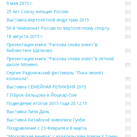
9 мая 2015 г.
[0]
25 лет Союзу женщин России
[0]
Выставка вертолётной индустрии 2015
[0]
50-й Чемпионат России по вертолётному спорту.
[0]
18 августа 2015 г.
[0]
Презентация книги "Раскова снова зовёт"в
библиотеке Щёлково.
[0]
Презентация книги "Раскова снова зовёт"в лётной
школе Монино.
[0]
Сергие-Радонежский фестиваль "Пока звонят
колокола".
[0]
Выставка СЕМЕЙНАЯ РЕЛИКВИЯ 2015
[0]
Г.П.Брок-Бельцова в Йошкар-Оле
[0]
Подведение итогов 2015 года 20.12.15
[0]
Выставка Лили Даль
[0]
Выставка Китайской живописи Гунби.
[0]
Поздравление с 23 Февраля и 8 марта.
[0]
"Московские вечера" с издательским домом Е.Тончу.
[0]