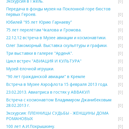
Экскурсия в Гжель.
[0]
Передача в фонды музея на Поклонной горе бюстов
первых Героев.
[0]
Юбилей "95 лет Юрию Гарнаеву"
[0]
75 лет перелётам Чкалова и Громова.
[0]
22.12.12 встреча в Музее авиации и космонавтики.
[0]
Олег Закоморный. Выставка скульптуры и графики.
[0]
Три выставки в галерее "АрденА".
[0]
Цикл встреч "АВИАЦИЯ И КУЛЬТУРА"
[0]
Музей ёлочной игрушки.
[0]
"90 лет гражданской авиации" в Кремле
[0]
Встреча в Музее Аэрофлота 15 февраля 2013 года.
[0]
23.02.2013. Авиатриса в гостях у АВВАКУЛ
[0]
Встреча с космонавтом Владимиром Джанибековым
28.02.2013 г.
[0]
Экскурсия: ПЛЕННИЦЫ СУДЬБЫ - ЖЕНЩИНЫ ДОМА
РОМАНОВЫХ
[0]
100 лет А.И.Покрышкину.
[0]