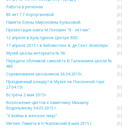
Работа в регионах
[0]
80 лет Г.Г.Корчугановой
[0]
Памяти Елены Мироновны Кульковой.
[0]
Презентация книги М.Попович "Я - лётчик".
[0]
12 апреля в Культурном Центре ВВС
[0]
17 апреля 2015 г в Библиотеке А. де Сент-Экзюпери
[0]
Музей школы-интерната № 96.
[0]
Передача обломков самолёта В.Талалихина школе №
480
[0]
Соревнования школьников 26.04.2015г.
[0]
Праздничный концерт в Музее на Поклонной горе
27.04.15г.
[0]
Встреча 2 мая 2015г.
[0]
Возложение цветов к памятнику Михаилу
Водопьянову 04.05.2015 г.
[0]
"У войны и женское лицо".
[0]
Митинг Памяти в п.Чкаловский 8 мая 2015 г.
[0]