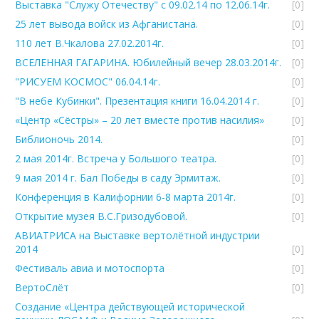
Выставка "Служу Отечеству" с 09.02.14 по 12.06.14г.
[0]
25 лет вывода войск из Афганистана.
[0]
110 лет В.Чкалова 27.02.2014г.
[0]
ВСЕЛЕННАЯ ГАГАРИНА. Юбилейный вечер 28.03.2014г.
[0]
"РИСУЕМ КОСМОС" 06.04.14г.
[0]
"В небе Кубинки". Презентация книги 16.04.2014 г.
[0]
«Центр «Сёстры» – 20 лет вместе против насилия»
[0]
Библионочь 2014.
[0]
2 мая 2014г. Встреча у Большого театра.
[0]
9 мая 2014 г. Бал Победы в саду Эрмитаж.
[0]
Конференция в Калифорнии 6-8 марта 2014г.
[0]
Открытие музея В.С.Гризодубовой.
[0]
АВИАТРИСА на Выставке вертолётной индустрии
2014
[0]
Фестиваль авиа и мотоспорта
[0]
ВертоСлёт
[0]
Создание «Центра действующей исторической