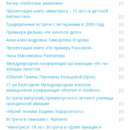
Вечер «Небесные амазонки»
[0]
Презентация книги «Авиатриса – 15 лет» в детской
библиотеке.
[0]
Традиционные встречи с ветеранами в 2009 году.
[0]
Премьера фильма «Не женское дело»
[0]
Анна Александровна Тимофеева-Егорова
[0]
Презентация книги «По примеру Расковой»
[0]
Нина Максимовна Распопова
[0]
Международная конференция организации «99-ти» -
женщин пилотов.
[0]
Юбилей Галины Павловны Бельцовой (Брок)
[0]
21-ая Ежегодная Международная женская
авиационная конференция «Women in Aviation».
[0]
Встреча выпускниц Кременчугского летного училища
гражданской авиации.
[0]
«Музей техники Вадима Задорожного»
[0]
Встреча в гимназии г. Фрязино
[0]
"Авиатриса" 18 лет. Встреча в «Доме авиации и