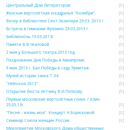
Центральный Дом Литераторов.
[0]
Женская вертолётная эскадрилья "Колибри".
[0]
Вечер в библиотеке Сент-Экзюпери 29.03. 2013 г.
[0]
Встреча в гимназии Фрязино 29.03.2013 г.
[0]
Библионочь 19.03.2013г.
[0]
Памяти В.В.Чкаловой.
[0]
2 мая у Большого театра.2013 год.
[0]
Пазднование Дня Победы в Авиапроме.
[0]
9 мая 2013 г. Бал Победы в саду Эрмитаж.
[0]
Музей истории танка Т-34.
[0]
"Helirussia 2013"
[0]
Открытие бюста лётчику В.И.Попкову.
[0]
Первые московские вертолётные гонки. г.Клин.
25.05.13г.
[0]
"Песня - жизнь моя". Концерт Н.Борисковой.
[0]
Семинар Союза женщин России.
[0]
Мероприятия Московского Дома общественных