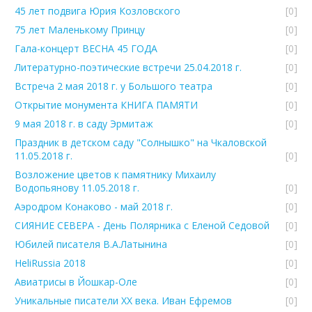
45 лет подвига Юрия Козловского
[0]
75 лет Маленькому Принцу
[0]
Гала-концерт ВЕСНА 45 ГОДА
[0]
Литературно-поэтические встречи 25.04.2018 г.
[0]
Встреча 2 мая 2018 г. у Большого театра
[0]
Открытие монумента КНИГА ПАМЯТИ
[0]
9 мая 2018 г. в саду Эрмитаж
[0]
Праздник в детском саду "Солнышко" на Чкаловской
11.05.2018 г.
[0]
Возложение цветов к памятнику Михаилу
Водопьянову 11.05.2018 г.
[0]
Аэродром Конаково - май 2018 г.
[0]
СИЯНИЕ СЕВЕРА - День Полярника с Еленой Седовой
[0]
Юбилей писателя В.А.Латынина
[0]
HeliRussia 2018
[0]
Авиатрисы в Йошкар-Оле
[0]
Уникальные писатели ХХ века. Иван Ефремов
[0]