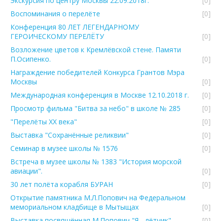
Экскурсия по центру Москвы 22.09.2018г.
[0]
Воспоминания о перелёте
[0]
Конференция 80 ЛЕТ ЛЕГЕНДАРНОМУ
ГЕРОИЧЕСКОМУ ПЕРЕЛЁТУ
[0]
Возложение цветов к Кремлёвской стене. Памяти
П.Осипенко.
[0]
Награждение победителей Конкурса Грантов Мэра
Москвы
[0]
Международная конференция в Москве 12.10.2018 г.
[0]
Просмотр фильма "Битва за небо" в школе № 285
[0]
"Перелёты ХХ века"
[0]
Выставка "Сохранённые реликвии"
[0]
Семинар в музее школы № 1576
[0]
Встреча в музее школы № 1383 "История морской
авиации".
[0]
30 лет полёта корабля БУРАН
[0]
Открытие памятника М.Л.Попович на Федеральном
мемориальном кладбище в Мытыщах
[0]
Выставка,посвящённая М.Попович "Я - лётчик"
[0]