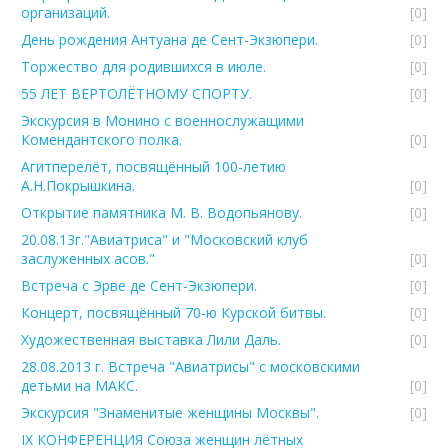
организаций.
[0]
День рождения Антуана де Сент-Экзюпери.
[0]
Торжество для родившихся в июле.
[0]
55 ЛЕТ ВЕРТОЛЁТНОМУ СПОРТУ.
[0]
Экскурсия в Монино с военнослужащими
Комендантского полка.
[0]
Агитперелёт, посвящённый 100-летию
А.Н.Покрышкина.
[0]
Открытие памятника М. В. Водопьянову.
[0]
20.08.13г."Авиатриса" и "Московский клуб
заслуженных асов."
[0]
Встреча с Эрве де Сент-Экзюпери.
[0]
Концерт, посвящённый 70-ю Курской битвы.
[0]
Художественная выставка Лили Даль.
[0]
28.08.2013 г. Встреча "Авиатрисы" с московскими
детьми на МАКС.
[0]
Экскурсия "Знаменитые женщины Москвы".
[0]
IX КОНФЕРЕНЦИЯ Союза женщин лётных