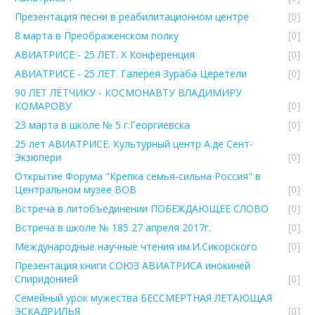
Презентация песни в реабилитационном центре
[0]
8 марта в Преображенском полку
[0]
АВИАТРИСЕ - 25 ЛЕТ. Х Конференция
[0]
АВИАТРИСЕ - 25 ЛЕТ. Галерея Зураба Церетели
[0]
90 ЛЕТ ЛЁТЧИКУ - КОСМОНАВТУ ВЛАДИМИРУ
КОМАРОВУ
[0]
23 марта в школе № 5 г.Георгиевска
[0]
25 лет АВИАТРИСЕ. Культурный центр А.де Сент-
Экзюпери
[0]
Открытие Форума "Крепка семья-сильна Россия" в
Центральном музее ВОВ
[0]
Встреча в литобъединении ПОБЕЖДАЮЩЕЕ СЛОВО
[0]
Встреча в школе № 185 27 апреля 2017г.
[0]
Международные научные чтения им.И.Сикорского
[0]
Презентация книги СОЮЗ АВИАТРИСА инокиней
Спиридонией
[0]
Семейный урок мужества БЕССМЕРТНАЯ ЛЕТАЮЩАЯ
ЭСКАДРИЛЬЯ
[0]