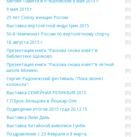
Митинг Памяти в п.Чкаловский 8 мая 2015 г.
[0]
9 мая 2015 г.
[0]
25 лет Союзу женщин России
[0]
Выставка вертолётной индустрии 2015
[0]
50-й Чемпионат России по вертолётному спорту.
[0]
18 августа 2015 г.
[0]
Презентация книги "Раскова снова зовёт"в
библиотеке Щёлково.
[0]
Презентация книги "Раскова снова зовёт"в лётной
школе Монино.
[0]
Сергие-Радонежский фестиваль "Пока звонят
колокола".
[0]
Выставка СЕМЕЙНАЯ РЕЛИКВИЯ 2015
[0]
Г.П.Брок-Бельцова в Йошкар-Оле
[0]
Подведение итогов 2015 года 20.12.15
[0]
Выставка Лили Даль
[0]
Выставка Китайской живописи Гунби.
[0]
Поздравление с 23 Февраля и 8 марта.
[0]