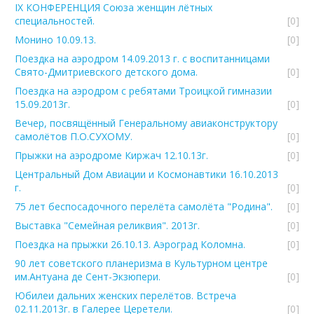
IX КОНФЕРЕНЦИЯ Союза женщин лётных
специальностей.
[0]
Монино 10.09.13.
[0]
Поездка на аэродром 14.09.2013 г. с воспитанницами
Свято-Дмитриевского детского дома.
[0]
Поездка на аэродром с ребятами Троицкой гимназии
15.09.2013г.
[0]
Вечер, посвящённый Генеральному авиаконструктору
самолётов П.О.СУХОМУ.
[0]
Прыжки на аэродроме Киржач 12.10.13г.
[0]
Центральный Дом Авиации и Космонавтики 16.10.2013
г.
[0]
75 лет беспосадочного перелёта самолёта "Родина".
[0]
Выставка "Семейная реликвия". 2013г.
[0]
Поездка на прыжки 26.10.13. Аэроград Коломна.
[0]
90 лет советского планеризма в Культурном центре
им.Антуана де Сент-Экзюпери.
[0]
Юбилеи дальних женских перелётов. Встреча
02.11.2013г. в Галерее Церетели.
[0]