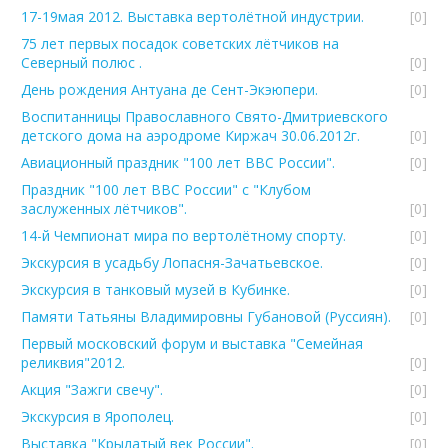
17-19мая 2012. Выставка вертолётной индустрии.
[0]
75 лет первых посадок советских лётчиков на
Северный полюс .
[0]
День рождения Антуана де Сент-Экэюпери.
[0]
Воспитанницы Православного Свято-Дмитриевского
детского дома на аэродроме Киржач 30.06.2012г.
[0]
Авиационный праздник "100 лет ВВС России".
[0]
Праздник "100 лет ВВС России" с "Клубом
заслуженных лётчиков".
[0]
14-й Чемпионат мира по вертолётному спорту.
[0]
Экскурсия в усадьбу Лопасня-Зачатьевское.
[0]
Экскурсия в танковый музей в Кубинке.
[0]
Памяти Татьяны Владимировны Губановой (Руссиян).
[0]
Первый московский форум и выставка "Семейная
реликвия"2012.
[0]
Акция "Зажги свечу".
[0]
Экскурсия в Ярополец.
[0]
Выставка "Крылатый век России".
[0]