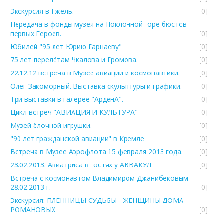
Экскурсия в Гжель.
[0]
Передача в фонды музея на Поклонной горе бюстов
первых Героев.
[0]
Юбилей "95 лет Юрию Гарнаеву"
[0]
75 лет перелётам Чкалова и Громова.
[0]
22.12.12 встреча в Музее авиации и космонавтики.
[0]
Олег Закоморный. Выставка скульптуры и графики.
[0]
Три выставки в галерее "АрденА".
[0]
Цикл встреч "АВИАЦИЯ И КУЛЬТУРА"
[0]
Музей ёлочной игрушки.
[0]
"90 лет гражданской авиации" в Кремле
[0]
Встреча в Музее Аэрофлота 15 февраля 2013 года.
[0]
23.02.2013. Авиатриса в гостях у АВВАКУЛ
[0]
Встреча с космонавтом Владимиром Джанибековым
28.02.2013 г.
[0]
Экскурсия: ПЛЕННИЦЫ СУДЬБЫ - ЖЕНЩИНЫ ДОМА
РОМАНОВЫХ
[0]