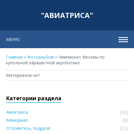
"АВИАТРИСА"
МЕНЮ
Главная
»
Фотоальбом
» Чемпионат Москвы по
купольной парашютной акробатике
Материалов нет
Категории раздела
Авиатриса
[42]
Мемориал
[6]
Отзовитесь, подруги!
[12]