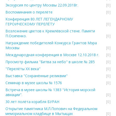
Экскурсия по центру Москвы 22.09.2018г.
[0]
Воспоминания о перелёте
[0]
Конференция 80 ЛЕТ ЛЕГЕНДАРНОМУ
ГЕРОИЧЕСКОМУ ПЕРЕЛЁТУ
[0]
Возложение цветов к Кремлёвской стене. Памяти
П.Осипенко.
[0]
Награждение победителей Конкурса Грантов Мэра
Москвы
[0]
Международная конференция в Москве 12.10.2018 г.
[0]
Просмотр фильма "Битва за небо" в школе № 285
[0]
"Перелёты ХХ века"
[0]
Выставка "Сохранённые реликвии"
[0]
Семинар в музее школы № 1576
[0]
Встреча в музее школы № 1383 "История морской
авиации".
[0]
30 лет полёта корабля БУРАН
[0]
Открытие памятника М.Л.Попович на Федеральном
мемориальном кладбище в Мытыщах
[0]