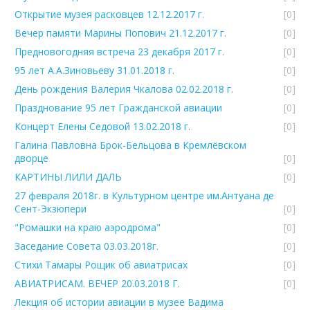
Открытие музея расковцев 12.12.2017 г.
[0]
Вечер памяти Марины Попович 21.12.2017 г.
[0]
Предновогодняя встреча 23 декабря 2017 г.
[0]
95 лет А.А.Зиновьеву 31.01.2018 г.
[0]
День рождения Валерия Чкалова 02.02.2018 г.
[0]
Празднование 95 лет Гражданской авиации
[0]
Концерт Елены Седовой 13.02.2018 г.
[0]
Галина Павловна Брок-Бельцова в Кремлёвском
дворце
[0]
КАРТИНЫ ЛИЛИ ДАЛЬ
[0]
27 февраля 2018г. в Культурном центре им.Антуана де
Сент-Экзюпери
[0]
"Ромашки на краю аэродрома"
[0]
Заседание Совета 03.03.2018г.
[0]
Стихи Тамары Рощик об авиатрисах
[0]
АВИАТРИСАМ. ВЕЧЕР 20.03.2018 Г.
[0]
Лекция об истории авиации в музее Вадима