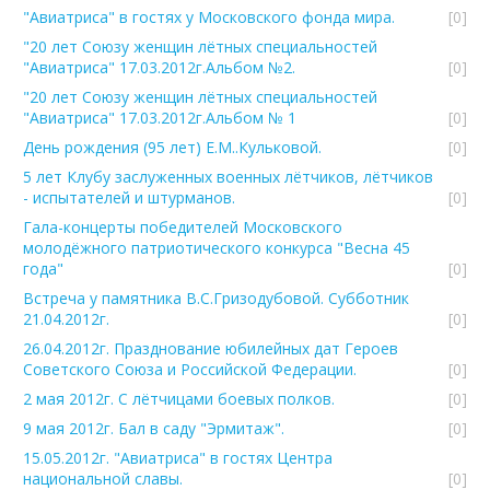
"Авиатриса" в гостях у Московского фонда мира.
[0]
"20 лет Союзу женщин лётных специальностей
"Авиатриса" 17.03.2012г.Альбом №2.
[0]
"20 лет Союзу женщин лётных специальностей
"Авиатриса" 17.03.2012г.Альбом № 1
[0]
День рождения (95 лет) Е.М..Кульковой.
[0]
5 лет Клубу заслуженных военных лётчиков, лётчиков
- испытателей и штурманов.
[0]
Гала-концерты победителей Московского
молодёжного патриотического конкурса "Весна 45
года"
[0]
Встреча у памятника В.С.Гризодубовой. Субботник
21.04.2012г.
[0]
26.04.2012г. Празднование юбилейных дат Героев
Советского Союза и Российской Федерации.
[0]
2 мая 2012г. С лётчицами боевых полков.
[0]
9 мая 2012г. Бал в саду "Эрмитаж".
[0]
15.05.2012г. "Авиатриса" в гостях Центра
национальной славы.
[0]