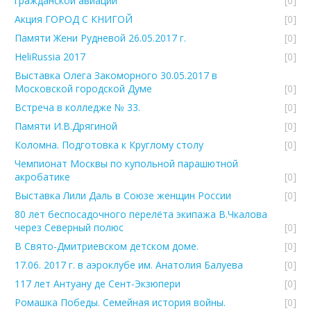
гражданской авиации
[0]
Акция ГОРОД С КНИГОЙ
[0]
Памяти Жени Рудневой 26.05.2017 г.
[0]
HeliRussia 2017
[0]
Выставка Олега Закоморного 30.05.2017 в
Московской городской Думе
[0]
Встреча в колледже № 33.
[0]
Памяти И.В.Дрягиной
[0]
Коломна. Подготовка к Круглому столу
[0]
Чемпионат Москвы по купольной парашютной
акробатике
[0]
Выставка Лили Даль в Союзе женщин России
[0]
80 лет беспосадочного перелёта экипажа В.Чкалова
через Северный полюс
[0]
В Свято-Дмитриевском детском доме.
[0]
17.06. 2017 г. в аэроклубе им. Анатолия Балуева
[0]
117 лет Антуану де Сент-Экзюпери
[0]
Ромашка Победы. Семейная история войны.
[0]