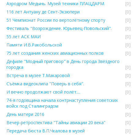
Аэродром Медынь. Музей техники ПЛАЦДАРМ.
[0]
116 лет Антуану де Сент-Экзюпери
[0]
51 Чемпионат России по вертолётному спорту
[0]
Фестиваль "Возрождение. Юрьевец-Повольский".
[0]
55 лет АСК МАИ
[0]
Памяти И.В.Ракобольской
[0]
75 лет создания женских авиационных полков
[0]
Дефиле "Модный приговор" в День города Звёздного
городка
[0]
Встреча в музее Т.Макаровой
[0]
Съёмка видеоклипа "Поверь в себя".
[0]
И вечно продолжают свой полёт....
[0]
74-я годовщина начала контрнаступления советских
войск под Сталинградом
[0]
День матери 2016
[0]
Вечер-ретроспектива "Тайны авиации 20 века"
[0]
Передача бюста В.П.Чкалова в музей
[0]