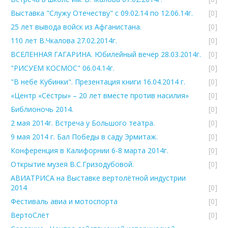
Выставка "Служу Отечеству" с 09.02.14 по 12.06.14г.
[0]
25 лет вывода войск из Афганистана.
[0]
110 лет В.Чкалова 27.02.2014г.
[0]
ВСЕЛЕННАЯ ГАГАРИНА. Юбилейный вечер 28.03.2014г.
[0]
"РИСУЕМ КОСМОС" 06.04.14г.
[0]
"В небе Кубинки". Презентация книги 16.04.2014 г.
[0]
«Центр «Сёстры» – 20 лет вместе против насилия»
[0]
Библионочь 2014.
[0]
2 мая 2014г. Встреча у Большого театра.
[0]
9 мая 2014 г. Бал Победы в саду Эрмитаж.
[0]
Конференция в Калифорнии 6-8 марта 2014г.
[0]
Открытие музея В.С.Гризодубовой.
[0]
АВИАТРИСА на Выставке вертолётной индустрии
2014
[0]
Фестиваль авиа и мотоспорта
[0]
ВертоСлёт
[0]