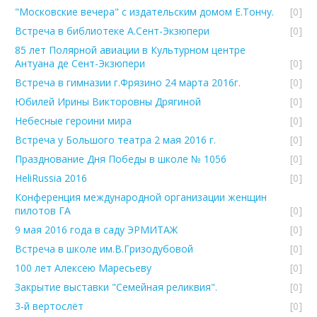
"Московские вечера" с издательским домом Е.Тончу.
[0]
Встреча в библиотеке А.Сент-Экзюпери
[0]
85 лет Полярной авиации в Культурном центре
Антуана де Сент-Экзюпери
[0]
Встреча в гимназии г.Фрязино 24 марта 2016г.
[0]
Юбилей Ирины Викторовны Дрягиной
[0]
Небесные героини мира
[0]
Встреча у Большого театра 2 мая 2016 г.
[0]
Празднование Дня Победы в школе № 1056
[0]
HeliRussia 2016
[0]
Конференция международной организации женщин
пилотов ГА
[0]
9 мая 2016 года в саду ЭРМИТАЖ
[0]
Встреча в школе им.В.Гризодубовой
[0]
100 лет Алексею Маресьеву
[0]
Закрытие выставки "Семейная реликвия".
[0]
3-й вертослёт
[0]