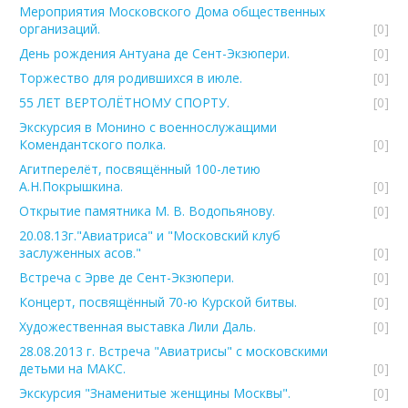
Мероприятия Московского Дома общественных
организаций.
[0]
День рождения Антуана де Сент-Экзюпери.
[0]
Торжество для родившихся в июле.
[0]
55 ЛЕТ ВЕРТОЛЁТНОМУ СПОРТУ.
[0]
Экскурсия в Монино с военнослужащими
Комендантского полка.
[0]
Агитперелёт, посвящённый 100-летию
А.Н.Покрышкина.
[0]
Открытие памятника М. В. Водопьянову.
[0]
20.08.13г."Авиатриса" и "Московский клуб
заслуженных асов."
[0]
Встреча с Эрве де Сент-Экзюпери.
[0]
Концерт, посвящённый 70-ю Курской битвы.
[0]
Художественная выставка Лили Даль.
[0]
28.08.2013 г. Встреча "Авиатрисы" с московскими
детьми на МАКС.
[0]
Экскурсия "Знаменитые женщины Москвы".
[0]