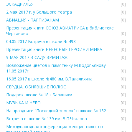
ЭСКАДРИЛЬЯ
[0]
2 мая 2017 г. у Большого театра
[0]
АВИАЦИЯ - ПАРТИЗАНАМ
[0]
Презентация книги СОЮЗ АВИАТРИСА в библиотеке
Чертаново
[0]
04.05.2017 Встреча в школе № 498
[0]
Презентация книги НЕБЕСНЫЕ ГЕРОИНИ МИРА
[0]
9 МАЯ 2017 В САДУ ЭРМИТАЖ
[0]
Возложение цветов к памятнику М.Водопьянову
11.05.2017г.
[0]
16.05.2017 в школе №480 им. В.Талалихина
[0]
СЕРДЦА, ОБНЯВШИЕ ПОЛЮС
[0]
Подарок школе № 18 г.Балашихи
[0]
МУЗЫКА И НЕБО
[0]
На празднике "Последний звонок" в школе № 152
[0]
Встреча в школе № 139 им. В.П.Чкалова
[0]
Международная конференция женщин-пилотов