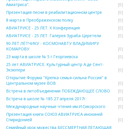
Авиатриса".
[0]
Презентация песни в реабилитационном центре
[0]
8 марта в Преображенском полку
[0]
АВИАТРИСЕ - 25 ЛЕТ. Х Конференция
[0]
АВИАТРИСЕ - 25 ЛЕТ. Галерея Зураба Церетели
[0]
90 ЛЕТ ЛЁТЧИКУ - КОСМОНАВТУ ВЛАДИМИРУ
КОМАРОВУ
[0]
23 марта в школе № 5 г.Георгиевска
[0]
25 лет АВИАТРИСЕ. Культурный центр А.де Сент-
Экзюпери
[0]
Открытие Форума "Крепка семья-сильна Россия" в
Центральном музее ВОВ
[0]
Встреча в литобъединении ПОБЕЖДАЮЩЕЕ СЛОВО
[0]
Встреча в школе № 185 27 апреля 2017г.
[0]
Международные научные чтения им.И.Сикорского
[0]
Презентация книги СОЮЗ АВИАТРИСА инокиней
Спиридонией
[0]
Семейный урок мужества БЕССМЕРТНАЯ ЛЕТАЮЩАЯ