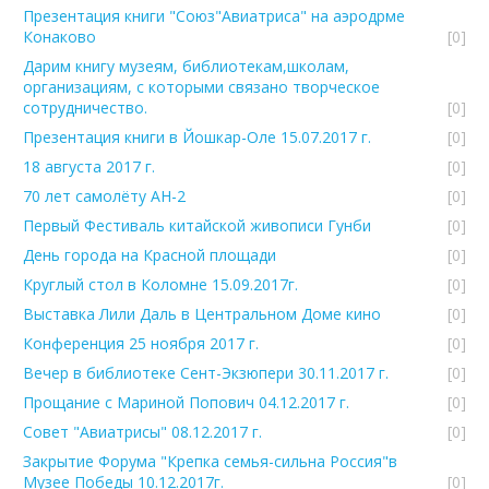
Презентация книги "Союз"Авиатриса" на аэродрме
Конаково
[0]
Дарим книгу музеям, библиотекам,школам,
организациям, с которыми связано творческое
сотрудничество.
[0]
Презентация книги в Йошкар-Оле 15.07.2017 г.
[0]
18 августа 2017 г.
[0]
70 лет самолёту АН-2
[0]
Первый Фестиваль китайской живописи Гунби
[0]
День города на Красной площади
[0]
Круглый стол в Коломне 15.09.2017г.
[0]
Выставка Лили Даль в Центральном Доме кино
[0]
Конференция 25 ноября 2017 г.
[0]
Вечер в библиотеке Сент-Экзюпери 30.11.2017 г.
[0]
Прощание с Мариной Попович 04.12.2017 г.
[0]
Совет "Авиатрисы" 08.12.2017 г.
[0]
Закрытие Форума "Крепка семья-сильна Россия"в
Музее Победы 10.12.2017г.
[0]