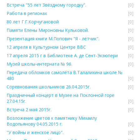
Встреча "55 лет Звёздному городку".
[0]
Работа в регионах
[0]
80 лет Г.Г.Корчугановой
[0]
Памяти Елены Мироновны Кульковой.
[0]
Презентация книги М.Попович "Я - лётчик".
[0]
12 апреля в Культурном Центре ВВС
[0]
17 апреля 2015 г в Библиотеке А. де Сент-Экзюпери
[0]
Музей школы-интерната № 96.
[0]
Передача обломков самолёта В.Талалихина школе №
480
[0]
Соревнования школьников 26.04.2015г.
[0]
Праздничный концерт в Музее на Поклонной горе
27.04.15г.
[0]
Встреча 2 мая 2015г.
[0]
Возложение цветов к памятнику Михаилу
Водопьянову 04.05.2015 г.
[0]
"У войны и женское лицо".
[0]