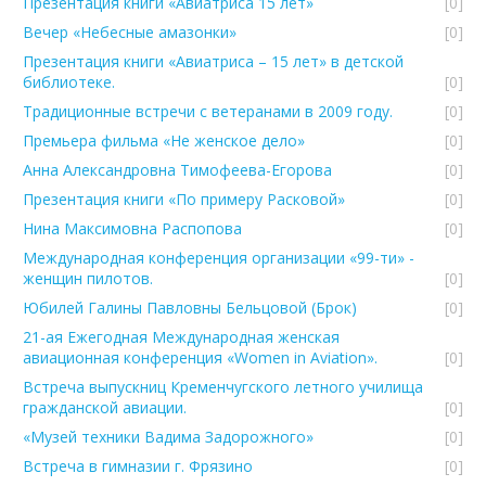
Презентация книги «Авиатриса 15 лет»
[0]
Вечер «Небесные амазонки»
[0]
Презентация книги «Авиатриса – 15 лет» в детской
библиотеке.
[0]
Традиционные встречи с ветеранами в 2009 году.
[0]
Премьера фильма «Не женское дело»
[0]
Анна Александровна Тимофеева-Егорова
[0]
Презентация книги «По примеру Расковой»
[0]
Нина Максимовна Распопова
[0]
Международная конференция организации «99-ти» -
женщин пилотов.
[0]
Юбилей Галины Павловны Бельцовой (Брок)
[0]
21-ая Ежегодная Международная женская
авиационная конференция «Women in Aviation».
[0]
Встреча выпускниц Кременчугского летного училища
гражданской авиации.
[0]
«Музей техники Вадима Задорожного»
[0]
Встреча в гимназии г. Фрязино
[0]