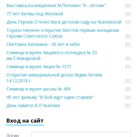
Выставка,посвящённая М.Попович "Я - лётчик"
[0]
77 лет Битвы под Москвой
[0]
День Героев Отечества в детском саду на Чкаловской
[0]
Торжественное открытие бюстов первым женщинам
Героям Советского Союза
[0]
Светлана Капанина - 30 лет в небе
[0]
Семинар в музее пищевого колледжа № 33
им.Т.Макаровой
[0]
Семинар в музее лицея № 1571
[0]
Открытие мемориальной доски Лидии Литвяк
14.12.2018 г.
[0]
Семинар в музее школы № 498
[0]
45 лет фильму "В бой идут одни старики"
[0]
День памяти В.П.Чкалова
[0]
Вход на сайт
Логин: