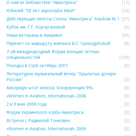
О книгах библиотеки "Авиатрисы"
[12]
Юбилей "50 лет аэроклуба МАИ"
[33]
Действующие пилоты Союза "Авиатриса" Альбом № 1
[37]
Кубок им. Г.Г. Корчугановой
[3]
Наши ветераны в Америке!
[36]
Перелет по маршруту экипажа В.С. Гризодубовой
[6]
7-ой международный Форум женщин летных
специальностей
[100]
Поездка в США октябрь 2007
[0]
Литературно-музыкальный вечер "Крылатые дочери
России"
[0]
Анкоридж штат Аляска. Конференция 99s.
[0]
«Women in Aviation, International» 2008.
[0]
2 и 9 мая 2008 года
[0]
Форум Украинского клуба Авиатриcа
[0]
Встреча с Радмилой Тонкович
[0]
«Women in Aviation, International» 2009.
[0]