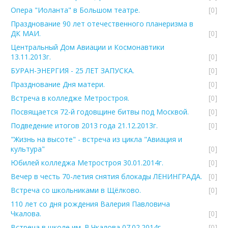
Опера "Иоланта" в Большом театре.
[0]
Празднование 90 лет отечественного планеризма в
ДК МАИ.
[0]
Центральный Дом Авиации и Космонавтики
13.11.2013г.
[0]
БУРАН-ЭНЕРГИЯ - 25 ЛЕТ ЗАПУСКА.
[0]
Празднование Дня матери.
[0]
Встреча в колледже Метростроя.
[0]
Посвящается 72-й годовщине битвы под Москвой.
[0]
Подведение итогов 2013 года 21.12.2013г.
[0]
"Жизнь на высоте" - встреча из цикла "Авиация и
культура"
[0]
Юбилей колледжа Метростроя 30.01.2014г.
[0]
Вечер в честь 70-летия снятия блокады ЛЕНИНГРАДА.
[0]
Встреча со школьниками в Щёлково.
[0]
110 лет со дня рождения Валерия Павловича
Чкалова.
[0]
Встреча в школе им. В.Чкалова 07.02.2014г.
[0]