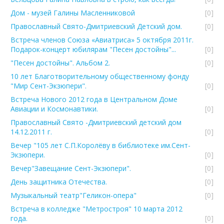
Дом - музей Галины Масленниковой
[0]
Православный Свято-Дмитриевский Детский дом.
[0]
Встреча членов Союза «Авиатриса» 5 октября 2011г.
Подарок-концерт юбилярам "Песен достойны"...
[0]
"Песен достойны". Альбом 2.
[0]
10 лет Благотворительному общественному фонду
"Мир Сент-Экзюпери".
[0]
Встреча Нового 2012 года в Центральном Доме
Авиации и Космонавтики.
[0]
Православный Свято -Дмитриевский детский дом
14.12.2011 г.
[0]
Вечер "105 лет С.П.Королёву в библиотеке им.Сент-
Экзюпери.
[0]
Вечер"Завещание Сент-Экзюпери".
[0]
День защитника Отечества.
[0]
Музыкальный театр"Геликон-опера"
[0]
Встреча в колледже "Метростроя" 10 марта 2012
года.
[0]