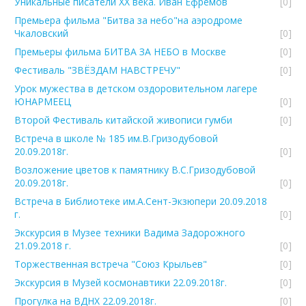
Уникальные писатели ХХ века. Иван Ефремов
[0]
Премьера фильма "Битва за небо"на аэродроме
Чкаловский
[0]
Премьеры фильма БИТВА ЗА НЕБО в Москве
[0]
Фестиваль "ЗВЁЗДАМ НАВСТРЕЧУ"
[0]
Урок мужества в детском оздоровительном лагере
ЮНАРМЕЕЦ
[0]
Второй Фестиваль китайской живописи гумби
[0]
Встреча в школе № 185 им.В.Гризодубовой
20.09.2018г.
[0]
Возложение цветов к памятнику В.С.Гризодубовой
20.09.2018г.
[0]
Встреча в Библиотеке им.А.Сент-Экзюпери 20.09.2018
г.
[0]
Экскурсия в Музее техники Вадима Задорожного
21.09.2018 г.
[0]
Торжественная встреча "Союз Крыльев"
[0]
Экскурсия в Музей космонавтики 22.09.2018г.
[0]
Прогулка на ВДНХ 22.09.2018г.
[0]