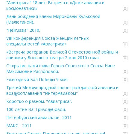
"Авиатриса" 18 лет. Встреча в «Доме авиации и
космонавтики»
[0]
День рождения Елены Мироновны Кульковой
(Малютиной).
[0]
"Helirussia" 2010.
[0]
VIII конференция Союза женщин лётных
специальностей «Авиатриса»
[0]
«Встреча ветеранов Великой Отечественной войны и
авиации у Большого театра 2 мая 2010 года».
[0]
Открытие памятника Герою Советского Союза Нине
Максимовне Распоповой.
[0]
Ежегодный Бал Победы 9 мая.
[0]
Третий Международный салон гражданской авиации и
воздухоплавания "ИнтерАвиаКом".
[0]
Коротко о разном. "Авиатриса".
[0]
100-летие В.С.Гризодубовой.
[0]
Петербургский авиасалон- 2011
[0]
МАКС - 2011
[0]
Бельцова Галина Павловна в строю, как всегда!
[0]