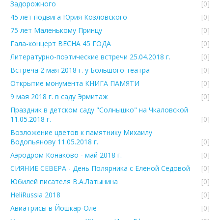
Задорожного
[0]
45 лет подвига Юрия Козловского
[0]
75 лет Маленькому Принцу
[0]
Гала-концерт ВЕСНА 45 ГОДА
[0]
Литературно-поэтические встречи 25.04.2018 г.
[0]
Встреча 2 мая 2018 г. у Большого театра
[0]
Открытие монумента КНИГА ПАМЯТИ
[0]
9 мая 2018 г. в саду Эрмитаж
[0]
Праздник в детском саду "Солнышко" на Чкаловской
11.05.2018 г.
[0]
Возложение цветов к памятнику Михаилу
Водопьянову 11.05.2018 г.
[0]
Аэродром Конаково - май 2018 г.
[0]
СИЯНИЕ СЕВЕРА - День Полярника с Еленой Седовой
[0]
Юбилей писателя В.А.Латынина
[0]
HeliRussia 2018
[0]
Авиатрисы в Йошкар-Оле
[0]