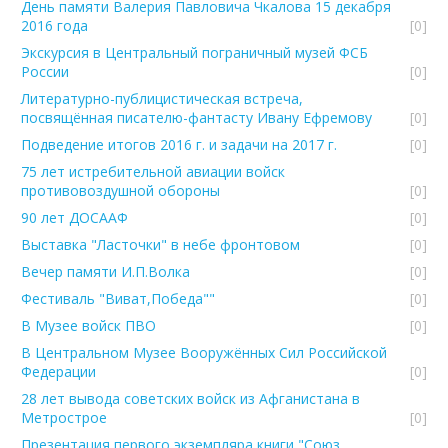
День памяти Валерия Павловича Чкалова 15 декабря
2016 года
[0]
Экскурсия в Центральный пограничный музей ФСБ
России
[0]
Литературно-публицистическая встреча,
посвящённая писателю-фантасту Ивану Ефремову
[0]
Подведение итогов 2016 г. и задачи на 2017 г.
[0]
75 лет истребительной авиации войск
противовоздушной обороны
[0]
90 лет ДОСААФ
[0]
Выставка "Ласточки" в небе фронтовом
[0]
Вечер памяти И.П.Волка
[0]
Фестиваль "Виват,Победа""
[0]
В Музее войск ПВО
[0]
В Центральном Музее Вооружённых Сил Российской
Федерации
[0]
28 лет вывода советских войск из Афганистана в
Метрострое
[0]
Презентация первого экземпляра книги "Союз