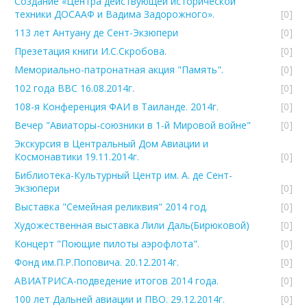
Создание «Центра действующей исторической
техники ДОСААФ и Вадима Задорожного».
[0]
113 лет Антуану де Сент-Экзюпери
[0]
Презетация книги И.С.Скробова.
[0]
Мемориально-патронатная акция "Память".
[0]
102 года ВВС 16.08.2014г.
[0]
108-я Конференция ФАИ в Таиланде. 2014г.
[0]
Вечер "Авиаторы-союзники в 1-й Мировой войне"
[0]
Экскурсия в Центральный Дом Авиации и
Космонавтики 19.11.2014г.
[0]
Библиотека-Культурный Центр им. А. де Сент-
Экзюпери
[0]
Выставка "Семейная реликвия" 2014 год.
[0]
Художественная выставка Лили Даль(Бирюковой)
[0]
Концерт "Поющие пилоты аэрофлота".
[0]
Фонд им.П.Р.Поповича. 20.12.2014г.
[0]
АВИАТРИСА-подведение итогов 2014 года.
[0]
100 лет Дальней авиации и ПВО. 29.12.2014г.
[0]