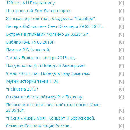
100 лет А.И.Покрышкину.
[0]
Центральный Дом Литераторов.
[0]
Женская вертолётная эскадрилья "Колибри".
[0]
Вечер в библиотеке Сент-Экзюпери 29.03. 2013 г.
[0]
Встреча в гимназии Фрязино 29.03.2013 г.
[0]
Библионочь 19.03.2013г.
[0]
Памяти В.В.Чкаловой.
[0]
2 мая у Большого театра.2013 год.
[0]
Пазднование Дня Победы в Авиапроме.
[0]
9 мая 2013 г. Бал Победы в саду Эрмитаж.
[0]
Музей истории танка Т-34.
[0]
"Helirussia 2013"
[0]
Открытие бюста лётчику В.И.Попкову.
[0]
Первые московские вертолётные гонки. г.Клин.
25.05.13г.
[0]
"Песня - жизнь моя". Концерт Н.Борисковой.
[0]
Семинар Союза женщин России.
[0]